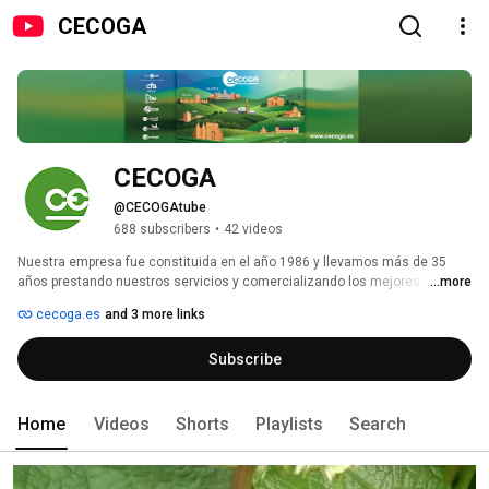
CECOGA
CECOGA
@CECOGAtube
688 subscribers
•
42 videos
Nuestra empresa fue constituida en el año 1986 y llevamos más de 35 
años prestando nuestros servicios y comercializando los mejores 
...more
productos para el agricultor y el ganadero. Mantenemos técnicos y tiendas 
cecoga.es
and 3 more links
especializadas en toda la Ribera del Duero. 
Subscribe
Home
Videos
Shorts
Playlists
Search