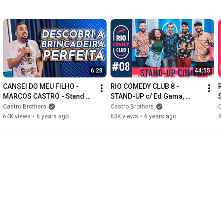
6:28
44:55
CANSEI DO MEU FILHO - 
RIO COMEDY CLUB 8 - 
MARCOS CASTRO - Stand Up 
STAND-UP c/ Ed Gama, 
Comedy
Daniel Lopes, Yas Fiorello e 
Castro Brothers
Castro Brothers
C
Alan Ribeiro
64K views
•
6 years ago
63K views
•
6 years ago
1:11
33:44