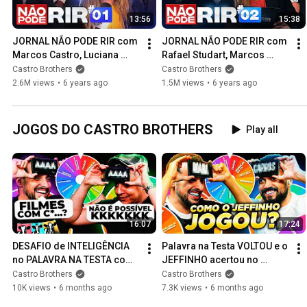
13:56
15:38
JORNAL NÃO PODE RIR com 
JORNAL NÃO PODE RIR com 
Marcos Castro, Luciana 
Rafael Studart, Marcos 
D'Aulizio, Ed Gama e 
Castro, Luciana D'Aulizio e 
Castro Brothers
Castro Brothers
Estevam Nabote
Estevam Nabote
2.6M views
•
6 years ago
1.5M views
•
6 years ago
JOGOS DO CASTRO BROTHERS
Play all
16:07
17:24
DESAFIO de INTELIGÊNCIA 
Palavra na Testa VOLTOU e o 
no PALAVRA NA TESTA com 
JEFFINHO acertou no 
ROBERTINHO | #03
INSTINTO? | #02
Castro Brothers
Castro Brothers
10K views
•
6 months ago
7.3K views
•
6 months ago