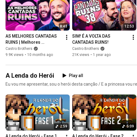
8:43
12:53
AS MELHORES CANTADAS 
SIM! É A VOLTA DAS 
RUINS | Melhores 
CANTADAS RUINS!
Momentos 1
Castro Brothers
Castro Brothers
9.9K views
•
10 months ago
21K views
•
1 year ago
A Lenda do Herói
Play all
Eu vou me apresentar, sou o herói desta canção / E a princesa vou res
2:59
5:09
A Lenda do Herói - Fase 1
A Lenda do Herói - Fase 2