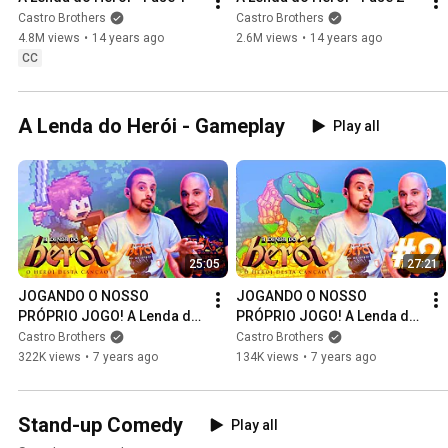
Castro Brothers
Castro Brothers
4.8M views
•
14 years ago
2.6M views
•
14 years ago
CC
A Lenda do Herói - Gameplay
Play all
25:05
27:21
JOGANDO O NOSSO 
JOGANDO O NOSSO 
PRÓPRIO JOGO! A Lenda do 
PRÓPRIO JOGO! A Lenda do 
Herói desde o início #01
Herói desde o início #02
Castro Brothers
Castro Brothers
322K views
•
7 years ago
134K views
•
7 years ago
Stand-up Comedy
Play all