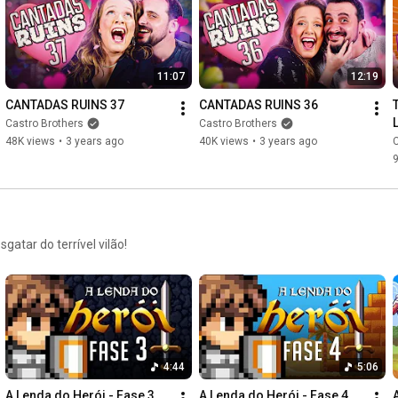
11:07
12:19
CANTADAS RUINS 37
CANTADAS RUINS 36
Castro Brothers
Castro Brothers
48K views
•
3 years ago
40K views
•
3 years ago
C
gatar do terrível vilão!
4:44
5:06
A Lenda do Herói - Fase 3
A Lenda do Herói - Fase 4