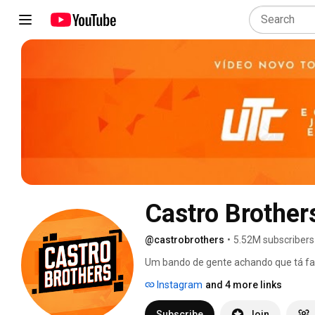
Castro Brother
@castrobrothers
•
5.52M subscribers
Um bando de gente achando que tá fa
Instagram
and 4 more links
Subscribe
Join