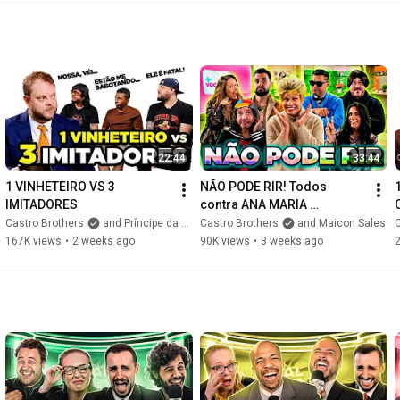
Direção: Marcos Castro

Roteiro: Marcos Castro, Luciana D'Aulizio e Rebecca Gilabert

Produção de set: Luciana D'Aulizio

Som Direto e Câmera: Wagner Monaco

Redes Sociais e Assistente de Produção: Luiza Nepomuceno

Edição: Ronnie Pedra

Finalização de Áudio: Wagner Monaco

Thumbnail: Marcos Castro

22:44
33:44
1 VINHETEIRO VS 3 
NÃO PODE RIR! Todos 
#naopoderir
#tentenaorir
#utc
#1vs30
IMITADORES
contra ANA MARIA 
BRAGA?!? #UTC 376
Castro Brothers
and Príncipe da Burguesia
Castro Brothers
and Maicon Sales
C
167K views
•
2 weeks ago
90K views
•
3 weeks ago