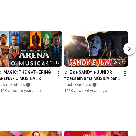
11:47
5:47
♬ MAGIC: THE GATHERING 
♬ E se SANDY e JÚNIOR 
ARENA - O MUSICAL ♬
fizessem uma MÚSICA para 
o ENEM? ♬
astro Brothers
Castro Brothers
112K views
•
6 years ago
129K views
•
6 years ago