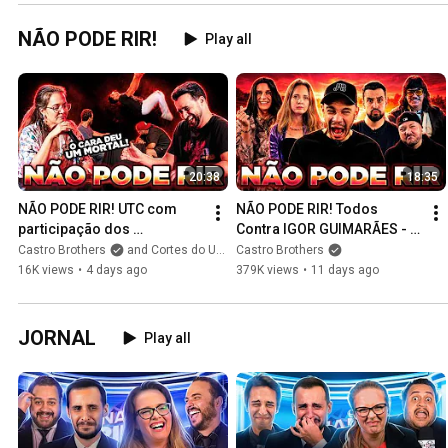
NÃO PODE RIR!
Play all
20:38
18:35
NÃO PODE RIR! UTC com 
NÃO PODE RIR! Todos 
participação dos 
Contra IGOR GUIMARÃES - 
INSCRITOS?!?
Parte 2 #UTC 377
Castro Brothers
and Cortes do UTC
Castro Brothers
16K views
•
4 days ago
379K views
•
11 days ago
JORNAL
Play all