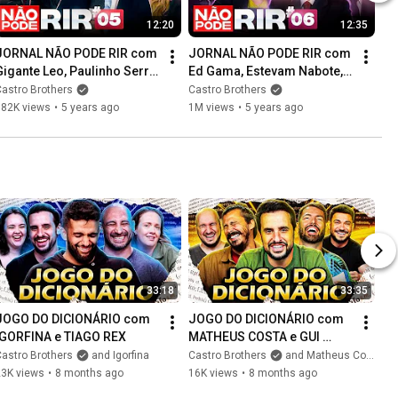
12:20
12:35
JORNAL NÃO PODE RIR com 
JORNAL NÃO PODE RIR com 
Gigante Leo, Paulinho Serra, 
Ed Gama, Estevam Nabote, 
Marcos Castro e Luciana 
Marcos Castro e Luciana 
astro Brothers
Castro Brothers
D'Aulizio
D'Aulizio.
882K views
•
5 years ago
1M views
•
5 years ago
33:18
33:35
JOGO DO DICIONÁRIO com 
JOGO DO DICIONÁRIO com 
IGORFINA e TIAGO REX
MATHEUS COSTA e GUI 
ALBUQUERQUE
astro Brothers
and Igorfina
Castro Brothers
and Matheus Costa
23K views
•
8 months ago
16K views
•
8 months ago