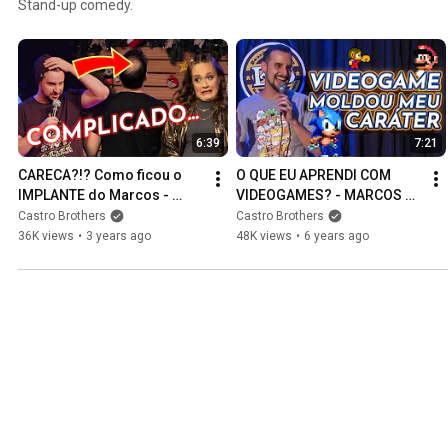
Stand-up comedy.
6:39
7:21
CARECA?!? Como ficou o 
O QUE EU APRENDI COM 
IMPLANTE do Marcos - 
VIDEOGAMES? - MARCOS 
Stand-up Comedy
CASTRO - Stand Up Comedy
Castro Brothers
Castro Brothers
36K views
•
3 years ago
48K views
•
6 years ago
Collaborations
Play all
20:38
22:44