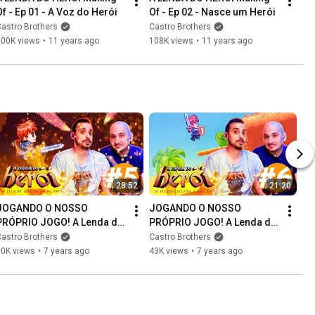
Of - Ep 01 - A Voz do Herói
Of - Ep 02 - Nasce um Herói
astro Brothers
Castro Brothers
200K views
•
11 years ago
108K views
•
11 years ago
28:52
21:20
JOGANDO O NOSSO 
JOGANDO O NOSSO 
PRÓPRIO JOGO! A Lenda do 
PRÓPRIO JOGO! A Lenda do 
Herói desde o início #05
Herói desde o início #06
astro Brothers
Castro Brothers
50K views
•
7 years ago
43K views
•
7 years ago