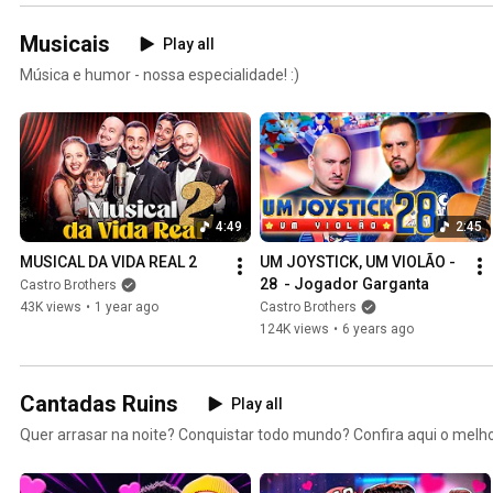
Musicais
Play all
Música e humor - nossa especialidade! :)
4:49
2:45
MUSICAL DA VIDA REAL 2
UM JOYSTICK, UM VIOLÃO - 
28  - Jogador Garganta
Castro Brothers
43K views
•
1 year ago
Castro Brothers
124K views
•
6 years ago
Cantadas Ruins
Play all
Quer arrasar na noite? Conquistar todo mundo? Confira aqui o melho