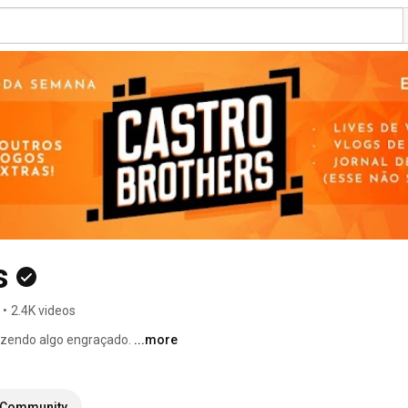
s
•
2.4K videos
zendo algo engraçado. 
...more
Community