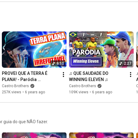
6:10
2:27
PROVEI QUE A TERRA É 
♫ QUE SAUDADE DO 
PLANA! - Paródia 
WINNING ELEVEN ♫
Evidências
Castro Brothers
Castro Brothers
C
257K views
•
6 years ago
109K views
•
6 years ago
r guia do que NÃO fazer.