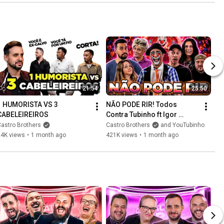
21:54
25:50
1 HUMORISTA VS 3 
NÃO PODE RIR! Todos 
CABELEIREIROS
Contra Tubinho ft Igor 
Guimarães #UTC 375
astro Brothers
Castro Brothers
and YouTubinho
24K views
•
1 month ago
421K views
•
1 month ago