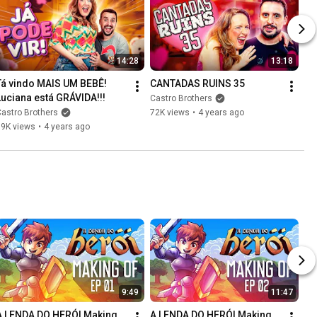
14:28
13:18
Tá vindo MAIS UM BEBÊ! 
CANTADAS RUINS 35
Luciana está GRÁVIDA!!!
Castro Brothers
astro Brothers
72K views
•
4 years ago
99K views
•
4 years ago
9:49
11:47
A LENDA DO HERÓI Making 
A LENDA DO HERÓI Making 