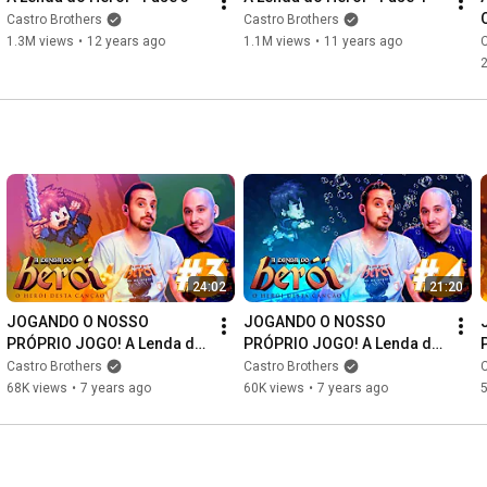
Castro Brothers
Castro Brothers
1.3M views
•
12 years ago
1.1M views
•
11 years ago
C
24:02
21:20
JOGANDO O NOSSO 
JOGANDO O NOSSO 
PRÓPRIO JOGO! A Lenda do 
PRÓPRIO JOGO! A Lenda do 
Herói desde o início #03
Herói desde o início #04
Castro Brothers
Castro Brothers
C
68K views
•
7 years ago
60K views
•
7 years ago