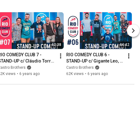
42:38
44:42
RIO COMEDY CLUB 7 - 
RIO COMEDY CLUB 6 - 
STAND-UP c/ Cláudio Torres 
STAND-UP c/ Gigante Leo, 
Gonzaga, Xanda Dias, Cadu 
Magno Navarro, Diogo 
astro Brothers
Castro Brothers
Manhães e Fred 
Luccas e Leandro Teixeira
42K views
•
6 years ago
62K views
•
6 years ago
Mascarenhas
0:58
1:03