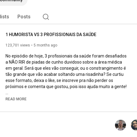
lists
Posts
1 HUMORISTA VS 3 PROFISSIONAIS DA SAÚDE
123,701 views
5 months ago
No episódio de hoje, 3 profissionais da saúde foram desafiados 
a NÃO RIR de piadas de cunho duvidoso sobre a área médica 
em geral. Será que eles vão conseguir, ou o constrangimento é 
tão grande que vão acabar soltando uma risadinha? Se curtiu 
esse formato, deixa o like, se inscreve pra não perder os 
próximos e comenta que gostou, pois isso ajuda muito a gente!

🏆 SEJA UM BROTHER DO CANAL CASTRO BROTHERS!

READ MORE
Ganhe acesso antecipado a vídeos, bastidores, jogos, musicais 
https://www.youtube.com/channel/UC-Pj...
https://www.youtube.com/castroverso