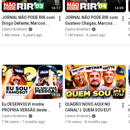
16:17
14:09
JORNAL NÃO PODE RIR com 
JORNAL NÃO PODE RIR com 
Diogo Defante, Marcos 
Gustavo Chagas, Marcos 
Castro, Luciana D'Aulizio e 
Castro, Luciana D'Aulizio e 
Castro Brothers
Castro Brothers
C
Estevam Nabote
Ed Gama
1.8M views
•
6 years ago
1.1M views
•
6 years ago
19:23
17:44
Eu DESENVOLVI minha 
QUADRO NOVO AQUI NO 
PRÓPRIA VERSÃO deste 
CANAL! |  QUEM SOU EU?
APLICATIVO!
Castro Brothers
Castro Brothers
C
7.5K views
•
7 months ago
11K views
•
8 months ago