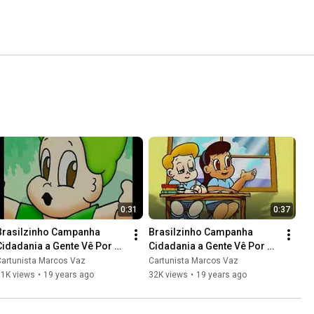
0:31
0:37
Brasilzinho Campanha 
Brasilzinho Campanha 
Cidadania a Gente Vê Por 
Cidadania a Gente Vê Por 
Aqui - 05
Aqui - 06
Cartunista Marcos Vaz
Cartunista Marcos Vaz
11K views
•
19 years ago
32K views
•
19 years ago