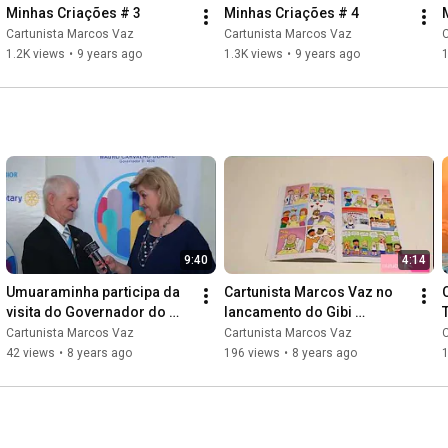
Minhas Criações # 3
Minhas Criações # 4
Cartunista Marcos Vaz
Cartunista Marcos Vaz
1.2K views
•
9 years ago
1.3K views
•
9 years ago
1
9:40
4:14
Umuaraminha participa da 
Cartunista Marcos Vaz no 
visita do Governador do 
lancamento do Gibi 
Rotary
Umuaraminha 
Cartunista Marcos Vaz
Cartunista Marcos Vaz
#unidospelacura
42 views
•
8 years ago
196 views
•
8 years ago