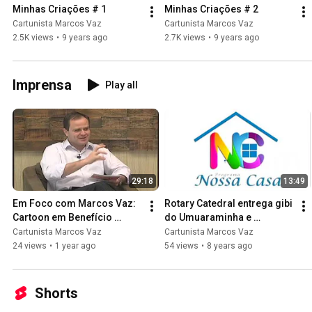
Minhas Criações # 1
Minhas Criações # 2
Cartunista Marcos Vaz
Cartunista Marcos Vaz
2.5K views
•
9 years ago
2.7K views
•
9 years ago
Imprensa
Play all
29:18
13:49
Em Foco com Marcos Vaz: 
Rotary Catedral entrega gibi 
Cartoon em Benefício 
do Umuaraminha e 
Social
Biblioteca
Cartunista Marcos Vaz
Cartunista Marcos Vaz
24 views
•
1 year ago
54 views
•
8 years ago
Shorts