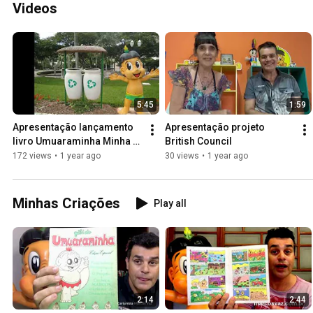
Videos
5:45
1:59
Apresentação lançamento 
Apresentação projeto 
livro Umuaraminha Minha 
British Council
Umuarama Oriental
172 views
•
1 year ago
30 views
•
1 year ago
Minhas Criações
Play all
2:14
2:44