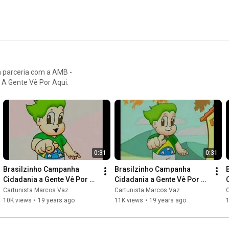
 parceria com a AMB -
 A Gente Vê Por Aqui.
0:31
0:31
Brasilzinho Campanha 
Brasilzinho Campanha 
Cidadania a Gente Vê Por 
Cidadania a Gente Vê Por 
Aqui - 03
Aqui - 04
Cartunista Marcos Vaz
Cartunista Marcos Vaz
10K views
•
19 years ago
11K views
•
19 years ago