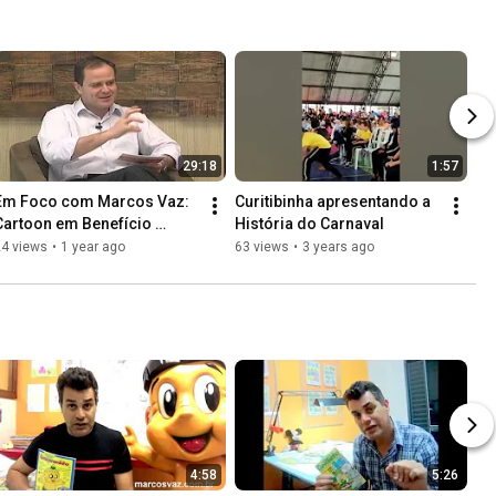
29:18
1:57
Em Foco com Marcos Vaz: 
Curitibinha apresentando a 
Cartoon em Benefício 
História do Carnaval
Social
24 views
•
1 year ago
63 views
•
3 years ago
4:58
5:26