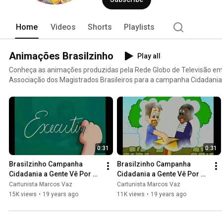
Home
Videos
Shorts
Playlists
Animações Brasilzinho
Play all
Conheça as animações produzidas pela Rede Globo de Televisão em
Associação dos Magistrados Brasileiros para a campanha Cidadania
0:31
0:31
Brasilzinho Campanha 
Brasilzinho Campanha 
Cidadania a Gente Vê Por 
Cidadania a Gente Vê Por 
Aqui - 01
Aqui - 02
Cartunista Marcos Vaz
Cartunista Marcos Vaz
15K views
•
19 years ago
11K views
•
19 years ago