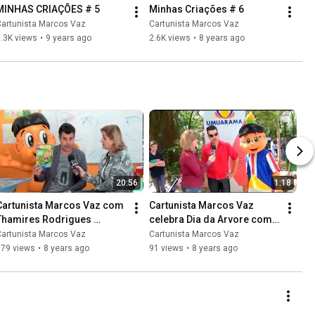
MINHAS CRIAÇÕES # 5
Minhas Criações # 6
Cartunista Marcos Vaz
Cartunista Marcos Vaz
.3K views
•
9 years ago
2.6K views
•
8 years ago
20:56
1:18
Cartunista Marcos Vaz com 
Cartunista Marcos Vaz 
Thamires Rodrigues 
celebra Dia da Arvore com 
Programa Nossa Casa 2017
Abraco no bosque Uirapuru
Cartunista Marcos Vaz
Cartunista Marcos Vaz
179 views
•
8 years ago
91 views
•
8 years ago