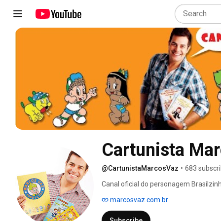
Cartunista Ma
@CartunistaMarcosVaz
•
683 subscr
Canal oficial do personagem Brasilzinh
Marcos Vaz. O personagem Brasilzinho
marcosvaz.com.br
oficialmente durante as comemorações
Janeiro. 
Subscribe