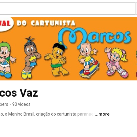
rcos Vaz
ibers
•
90 videos
o, o Menino Brasil, criação do cartunista paranaense 
...more
 foi criado em homenagem ao nosso país, e lançado 
 alusivas aos 500 anos do descobrimento, no Rio de 