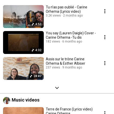
Tu n'as pas oublié - Carine
Orhema (Lyrics video)
3.2K views
2 months ago
4:53
You say (Lauren Daigle) Cover -
Carine Orhema -Tu dis
182 views
6 months ago
4:32
Assis sur le trône Carine
Orhema & Esther Albiser
237 views
9 months ago
28:47
Music videos
Terre de France (Lyrics video)
Carine Orhema