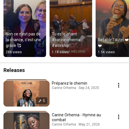
Non ce n’est pas de 
Tu es le chant 
la chance, c’est une 
#carineorhema 
Rétablir l’autel ❤
grâce 🥰
#worship 
❤️
#adoration 
288 views
1.1K views
1.5K views
#chretien
Releases
Préparez le chemin
Carine Orhema · Sep 24, 2025
5
Carine Orhema - Hymne au
combat
Carine Orhema · May 21, 2026