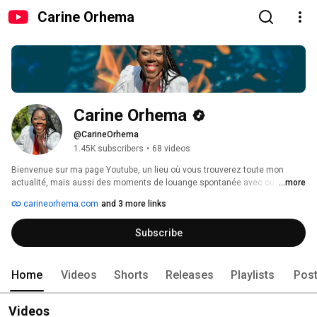
Carine Orhema
Carine Orhema
@CarineOrhema
1.45K subscribers
•
68 videos
Bienvenue sur ma page Youtube, un lieu où vous trouverez toute mon 
actualité, mais aussi des moments de louange spontanée avec ou sans 
...more
invités. Pour moi, la louange ne s'arrête jamais, c'est le fruit de nos lèvres 
carineorhema.com
and 3 more links
pour notre Dieu, notre reconnaissance de lui appartenir et de le chanter. 
C'est aussi le moyen de communier avec vous, voyageur sur cette page. 
Subscribe
Home
Videos
Shorts
Releases
Playlists
Pos
Videos