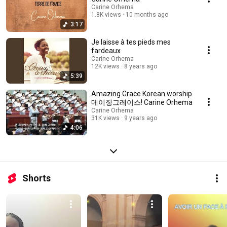
Carine Orhema
1.8K views
10 months ago
3:17
Je laisse à tes pieds mes
fardeaux
Carine Orhema
12K views
8 years ago
5:39
Amazing Grace Korean worship
메이징그레이스! Carine Orhema
Carine Orhema
31K views
9 years ago
4:06
Shorts