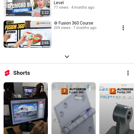
Level
77 views
4 months ago
2:22
⚙️ Fusion 360 Course
209 views
7 months ago
2:05
Shorts