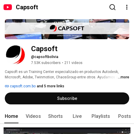
Capsoft
Capsoft
@capsoftbolivia
7.53K subscribers
•
211 videos
Capsoft es un Training Center especializado en productos Autodesk, 
Microsoft, Adobe, Twinmotion, ChaosGroup entre otros. Ayudamos a miles 
...more
de personas año tras año a cumplir con sus objetivos de aprendizaje. 
capsoft.com.bo
and 5 more links
Contamos con Cursos Presenciales en la ciudad de Santa Cruz de la 
Sierra y Cursos Online mediante nuestra plataforma Virtual. Estés donde 
Subscribe
esté podrás aprender lo que necesitas desde la comodidad de tu hogar 
las 24 hs del día los 7 días de la semana. Visita 
https://www.online.capsoft.com.bo/ para más información. 
Home
Videos
Shorts
Live
Playlists
Posts