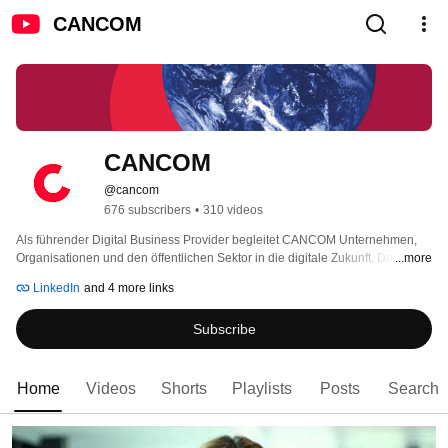
CANCOM
CANCOM
@cancom
676 subscribers
•
310 videos
Als führender Digital Business Provider begleitet CANCOM Unternehmen, 
Organisationen und den öffentlichen Sektor in die digitale Zukunft. Das 
...more
Leistungs- und Lösungsspektrum umfasst sowohl klassische Systemhaus-IT-
LinkedIn
and 4 more links
Lösungen als auch datenbasierte Digital Solutions, Managed Services 
sowie Cloud Dienste. Mit Leidenschaft und Technologie begleiten wir die 
Subscribe
Digitale Evolution unserer Kunden und unterstützen sie dabei, die 
Komplexität ihrer IT zu reduzieren und neue Geschäftsmodelle zu 
entwickeln. Dafür bieten wir ein ganzheitliches Portfolio für alle IT- und 
Business-Anforderungen. 
Home
Videos
Shorts
Playlists
Posts
Search