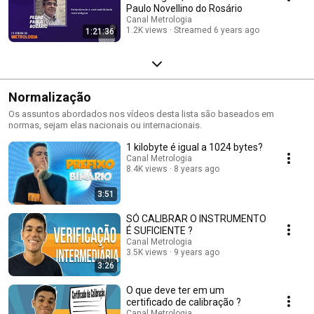
Paulo Novellino do Rosário
Canal Metrologia
1.2K views
Streamed 6 years ago
1:21:36
Normalização
Os assuntos abordados nos vídeos desta lista são baseados em
normas, sejam elas nacionais ou internacionais.
1 kilobyte é igual a 1024 bytes?
Canal Metrologia
8.4K views
8 years ago
3:51
SÓ CALIBRAR O INSTRUMENTO
É SUFICIENTE ?
Canal Metrologia
3.5K views
9 years ago
3:26
O que deve ter em um
certificado de calibração ?
Canal Metrologia