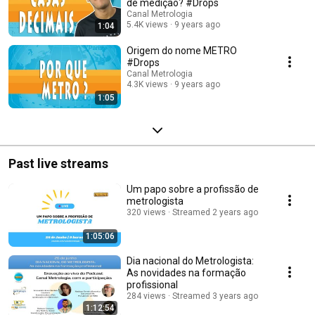
de medição? #Drops
Canal Metrologia
5.4K views
9 years ago
1:04
Origem do nome METRO
#Drops
Canal Metrologia
4.3K views
9 years ago
1:05
Past live streams
Um papo sobre a profissão de
metrologista
320 views
Streamed 2 years ago
1:05:06
Dia nacional do Metrologista:
As novidades na formação
profissional
284 views
Streamed 3 years ago
1:12:54