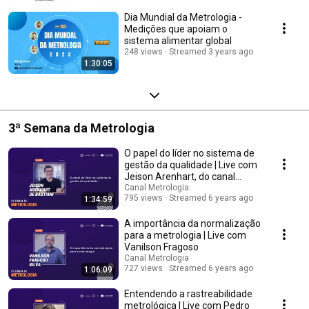
Dia Mundial da Metrologia -
Medições que apoiam o
sistema alimentar global
248 views
Streamed 3 years ago
1:30:05
3ª Semana da Metrologia
O papel do líder no sistema de
gestão da qualidade | Live com
Jeison Arenhart, do canal
@ForLogic
Canal Metrologia
795 views
Streamed 6 years ago
1:34:59
A importância da normalização
para a metrologia | Live com
Vanilson Fragoso
Canal Metrologia
727 views
Streamed 6 years ago
1:06:09
Entendendo a rastreabilidade
metrológica | Live com Pedro