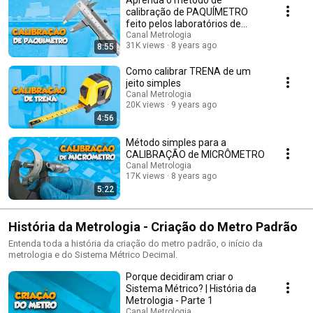
Aprenda o método de
calibração de PAQUÍMETRO
feito pelos laboratórios de
metrologia
Canal Metrologia
31K views
8 years ago
8:55
Como calibrar TRENA de um
jeito simples
Canal Metrologia
20K views
9 years ago
4:56
Método simples para a
CALIBRAÇÃO de MICRÔMETRO
Canal Metrologia
17K views
8 years ago
5:22
História da Metrologia - Criação do Metro Padrão
Entenda toda a história da criação do metro padrão, o início da
metrologia e do Sistema Métrico Decimal.
Porque decidiram criar o
Sistema Métrico? | História da
Metrologia - Parte 1
Canal Metrologia