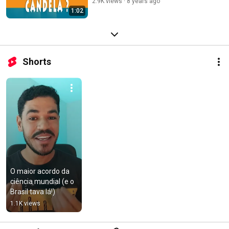
2.9K views
8 years ago
1:02
Shorts
O maior acordo da 
ciência mundial (e o 
Brasil tava lá!)
1.1K views