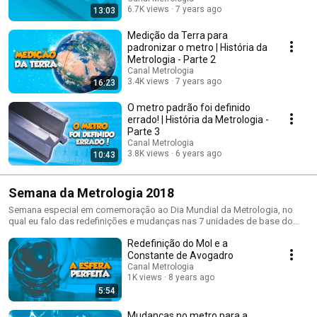
6.7K views
7 years ago
13:03
Medição da Terra para
padronizar o metro | História da
Metrologia - Parte 2
Canal Metrologia
3.4K views
7 years ago
16:23
O metro padrão foi definido
errado! | História da Metrologia -
Parte 3
Canal Metrologia
3.8K views
6 years ago
10:43
Semana da Metrologia 2018
Semana especial em comemoração ao Dia Mundial da Metrologia, no
qual eu falo das redefinições e mudanças nas 7 unidades de base do
Sistema Internacional de Unidades que acontecerão no final de 2018.
Redefinição do Mol e a
Constante de Avogadro
Canal Metrologia
1K views
8 years ago
5:54
Mudanças no metro para a