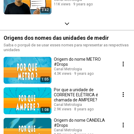
11K views
9 years ago
3:42
Origens dos nomes das unidades de medir
Saiba o porquê de se usar esses nomes para representar as respectivas
unidades
Origem do nome METRO
#Drops
Canal Metrologia
4.3K views
9 years ago
1:05
Por que a unidade de
CORRENTE ELÉTRICA é
chamada de AMPERE?
Canal Metrologia
2.9K views
8 years ago
1:08
Origem do nome CANDELA
#Drops
Canal Metrologia