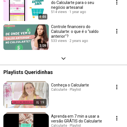
do Calcularte para o seu
negócio artesanal
514 views
1 year ago
6:46
Controle financeiro do
Calcularte: o que é o "saldo
anterior"?
533 views
2 years ago
3:09
Playlists Queridinhas
Conheça o Calcularte
Calcularte · Playlist
19
Aprenda em 7 min a usar a
versão GRÁTIS do Calcularte
Calcularte · Playlist