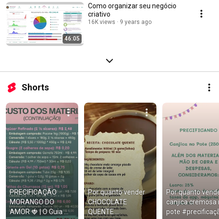
Como organizar seu negócio
criativo
16K views
9 years ago
46:05
Shorts
PRECIFICAÇÃO 
Por quanto vender 
Por quanto vende
MORANGO DO 
CHOCOLATE 
canjica cremosa 
AMOR 🍓 | O Guia 
QUENTE 
pote #precificaçã