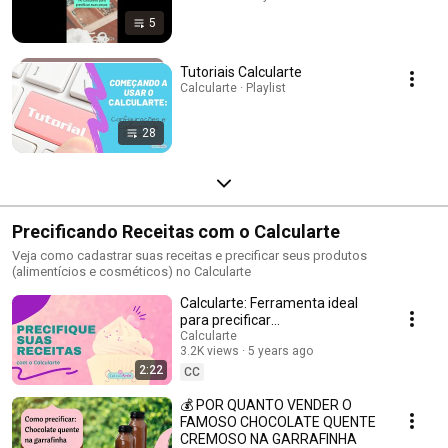
5
Tutoriais Calcularte
Calcularte · Playlist
28
Precificando Receitas com o Calcularte
Veja como cadastrar suas receitas e precificar seus produtos
(alimentícios e cosméticos) no Calcularte
Calcularte: Ferramenta ideal
para precificar
automaticamente doces,
Calcularte
3.2K views
5 years ago
salgados, sabonetes e
2:22
cosméticos
CC
💰 POR QUANTO VENDER O
FAMOSO CHOCOLATE QUENTE
CREMOSO NA GARRAFINHA