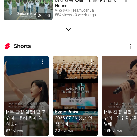
버지 집을 향해 | To the Father's
House
팀조슈아 | TeamJoshua
884 views
3 weeks ago
6:06
Shorts
[5부 찬양 실황] 팀 조
Every Praise - 
[5부 찬양 실황] 
슈아 - 우리 위에 임
2026.07.26 청년 연
슈아 - 예수 이름이
하소서
합 예배
땅에
874 views
2.3K views
1.8K views