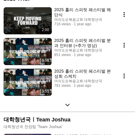
2025 홀리 스피릿 페스티벌 해
단식
여의도순복음교회 대학청년국
716 views
1 year ago
2:00
2025 홀리 스피릿 페스티벌 분
과 인터뷰 (+추가 영상)
여의도순복음교회 대학청년국
851 views
1 year ago
9:56
2025 홀리 스피릿 페스티벌 본
성회 스케치
여의도순복음교회 대학청년국
781 views
1 year ago
3:51
대학청년국ㅣTeam Joshua
대학청년국 찬양팀 'Team Joshua'