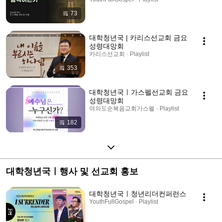
73
대학청년국 | 카리스선교회 금요
성령대망회
카리스선교회 · Playlist
353
대학청년국ㅣ가스펠선교회 금요
성령대망회
여의도순복음교회가스펠 · Playlist
182
대학청년국ㅣ행사 및 선교회 홍보
대학청년국ㅣ청년리더컨퍼런스
YouthFullGospel · Playlist