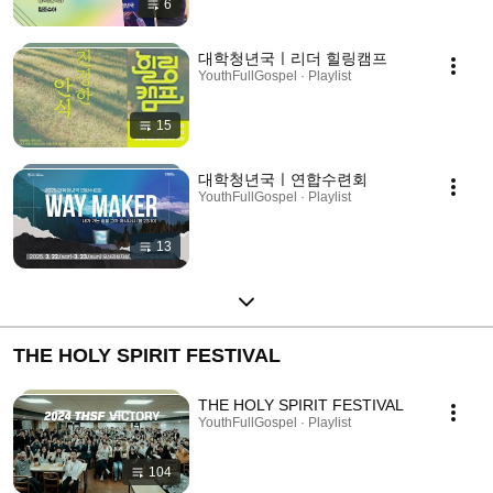
6
대학청년국ㅣ리더 힐링캠프
YouthFullGospel · Playlist
15
대학청년국ㅣ연합수련회
YouthFullGospel · Playlist
13
THE HOLY SPIRIT FESTIVAL
THE HOLY SPIRIT FESTIVAL
YouthFullGospel · Playlist
104