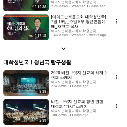
여의도순복음교회 대학청년국
2.2K views
Streamed 12 days ago
2:19:38
[여의도순복음교회 대학청년국]
7월 19일_주일 5부 청년연합예
배_차진호 목사
여의도순복음교회 대학청년국
1.4K views
Streamed 2 weeks ago
2:17:15
대학청년국ㅣ청년국 탐구생활
2026 비전브릿지 선교회 하계수
련회 스케치
여의도순복음교회 대학청년국
274 views
11 days ago
3:38
비전 브릿지 선교회 청년 연합
대성회 "다시" 스케치
여의도순복음교회 대학청년국
108 views
11 days ago
2:39