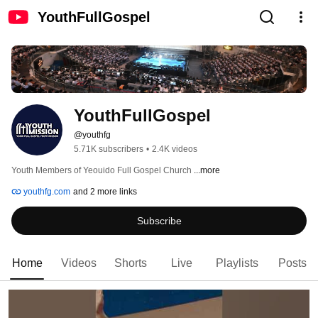
YouthFullGospel
YouthFullGospel
@youthfg
5.71K subscribers
•
2.4K videos
Youth Members of Yeouido Full Gospel Church 
...more
youthfg.com
and 2 more links
Subscribe
Home
Videos
Shorts
Live
Playlists
Posts