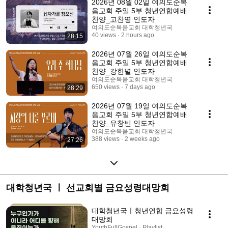
2026년 08월 02일 여의도순복
음교회 주일 5부 청년연합예배
찬양_고찬영 인도자
여의도순복음교회 대학청년국
40 views
2 hours ago
28:15
2026년 07월 26일 여의도순복
음교회 주일 5부 청년연합예배
찬양_강한별 인도자
여의도순복음교회 대학청년국
650 views
7 days ago
28:29
2026년 07월 19일 여의도순복
음교회 주일 5부 청년연합예배
찬양_유창빈 인도자
여의도순복음교회 대학청년국
388 views
2 weeks ago
27:26
대학청년국 ㅣ 선교회별 금요성령대망회
대학청년국ㅣ청년연합 금요성령
대망회
YouthFullGospel · Playlist