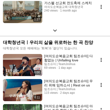
가스펠 선교회 전도축제 스케치
여의도순복음교회 대학청년국
240 views
1 month ago
1:27
대학청년국ㅣ우리의 삶을 위로하는 한 곡 찬양
대학청년국 모든 예배에는 '회복'과 '결단'이 있습니다.
[여의도순복음교회 팀조슈아] 다
함없는 | Unfailing love
팀조슈아 | TeamJoshua
69 views
1 day ago
6:00
[여의도순복음교회 팀조슈아] 우
리 위해 임하소서 | Rest on us
팀조슈아 | TeamJoshua
115 views
2 days ago
6:11
[여의도순복음교회 팀조슈아] 아