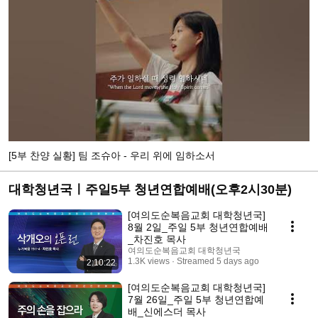
[5부 찬양 실황] 팀 조슈아 - 우리 위에 임하소서
대학청년국ㅣ주일5부 청년연합예배(오후2시30분)
[여의도순복음교회 대학청년국]
8월 2일_주일 5부 청년연합예배
_차진호 목사
여의도순복음교회 대학청년국
1.3K views
Streamed 5 days ago
2:10:22
[여의도순복음교회 대학청년국]
7월 26일_주일 5부 청년연합예
배_신에스더 목사