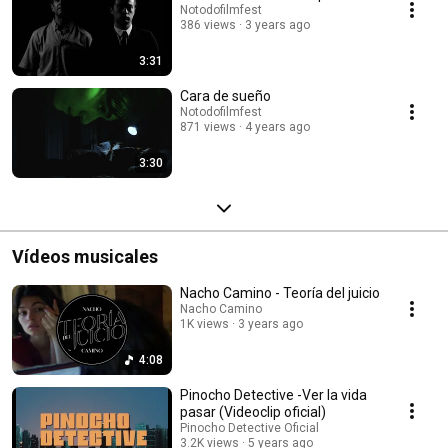
Notodofilmfest
386 views
3 years ago
3:31
Cara de sueño
Notodofilmfest
871 views
4 years ago
3:30
Vídeos musicales
Nacho Camino - Teoría del juicio
Nacho Camino
1K views
3 years ago
4:08
Pinocho Detective -Ver la vida
pasar (Videoclip oficial)
Pinocho Detective Oficial
3.2K views
5 years ago