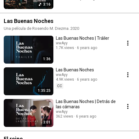
3:16
Las Buenas Noches
Una película de Rosendo M. Diezma. 2020
Las Buenas Noches | Tráiler
wwAyy
1.7K views
6 years ago
1:36
Las Buenas Noches
wwAyy
4.9K views
6 years ago
CC
1:35:25
Las Buenas Noches | Detrás de
las cámaras
wwAyy
362 views
6 years ago
3:01
El reino