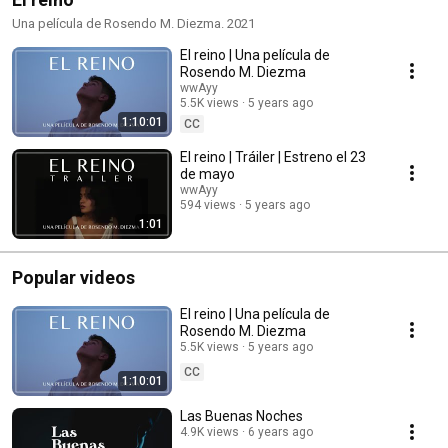
Una película de Rosendo M. Diezma. 2021
El reino | Una película de
Rosendo M. Diezma
wwAyy
5.5K views
5 years ago
1:10:01
CC
El reino | Tráiler | Estreno el 23
de mayo
wwAyy
594 views
5 years ago
1:01
Popular videos
El reino | Una película de
Rosendo M. Diezma
5.5K views
5 years ago
CC
1:10:01
Las Buenas Noches
4.9K views
6 years ago