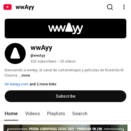
wwAyy
wwAyy
@wwAyy
326 subscribers
•
20 videos
Bienvenido a wwAyy, el canal de cortometrajes y películas de Rosendo M. 
Diezma. 
...more
wwayy.com
and 2 more links
Subscribe
Home
Videos
Playlists
Search