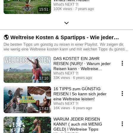
What's NEXT ?!
100K views
7 years ago
15:51
🌎 Weltreise Kosten & Spartipps - Wie jeder
Reisen kann! 💸
Die besten Tipps um günstig zu reisen in einer Playlist. Wir zeigen dir,
wie wenig eine Weltreise kosten kann und mit welchen Tipps du günstig
Reisen kannst!
DAS KOSTET EIN JAHR
REISEN (NUR)! · Warum jeder
Reisen kann · Weltreise
Kosten!
What's NEXT ?!
33K views
6 years ago
17:10
16 TIPPS zum GÜNSTIG
REISEN l So kann sich jeder
eine Weltreise leisten!
What's NEXT ?!
16K views
6 years ago
17:43
WARUM JEDER REISEN
KANN!! ( auch mit WENIG
GELD) l Weltreise Tipps