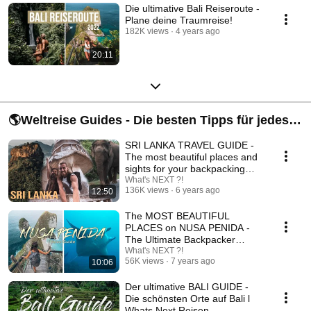
Die ultimative Bali Reiseroute -
Plane deine Traumreise!
182K views
4 years ago
20:11
🌎Weltreise Guides - Die besten Tipps für jedes
Land
SRI LANKA TRAVEL GUIDE -
The most beautiful places and
sights for your backpacking
trip!
What's NEXT ?!
136K views
6 years ago
12:50
The MOST BEAUTIFUL
PLACES on NUSA PENIDA -
The Ultimate Backpacker
Guide
What's NEXT ?!
56K views
7 years ago
10:06
Der ultimative BALI GUIDE -
Die schönsten Orte auf Bali l
Whats Next Reisen