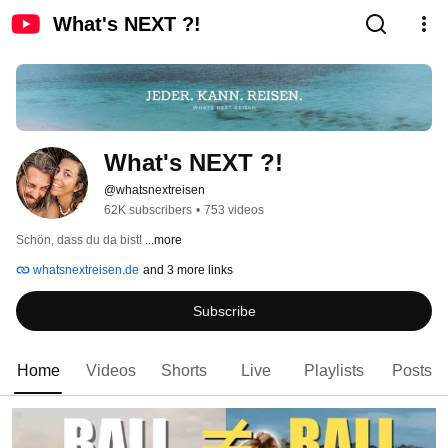
What's NEXT ?!
What's NEXT ?!
@whatsnextreisen
62K subscribers
•
753 videos
Schön, dass du da bist! 
...more
whatsnextreisen.de
and 3 more links
Subscribe
Home
Videos
Shorts
Live
Playlists
Posts