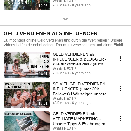
What's NEXT ?!
91K views
8 years ago
10:06
GELD VERDIENEN ALS INFLUENCER
Du möchtest online Geld verdienen und durch die Welt reisen? Unsere
Videos helfen dir dabei deinen Traum zu verwirklichen und einen Einblick
in die Welt eines Digitalen Nomaden zu bekommen. Unsere
GELD VERDIENEN als
Tipps&Tricks helfen dir dabei, dein eigenes Ortsunabhängiges Business
aufzubauen!
INFLUENCER & BLOGGER -
Wie funktioniert das? (auch mit
wenig Followern)
What's NEXT ?!
20K views
6 years ago
18:11
SO VIEL GELD VERDIENEN
INFLUENCER (unter 20k
Follower) l Wir zeigen unsere
Einnahmen!
What's NEXT ?!
43K views
6 years ago
17:51
GELD VERDIENEN mit
AFFILIATE MARKETING -
Unsere Tipps & Erfahrungen
What's NEXT ?!