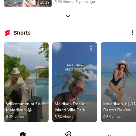
5.6K views
6 years ago
16:19
Shorts
Willkommen auf den 
Maldives Resort 
Malediven 🇲🇻 Mi
Malediven 😂
Island Villa Park
Resort Review
6.3K views
5.5K views
9.6K views