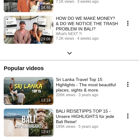
7.1K views
3 weeks ago
14:46
HOW DO WE MAKE MONEY?
& DO WE NOTICE THE TRASH
PROBLEM IN BALI?
What's NEXT ?!
7.2K views
4 weeks ago
29:06
Popular videos
Sri Lanka Travel Top 15
Highlights - The most beautiful
places, sights & more.
206K views
3 years ago
13:19
BALI REISETIPPS TOP 15 -
Unsere HIGHLIGHTS für jede
Bali Reise!
195K views
5 years ago
12:47