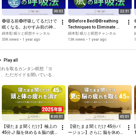
の動画の後にお
https://mindfulness.yoga.jp/garden.html
30:02
22:31
フル
be/ssuMbQycG3c 📢寝落
🔴寝る前🔴呼吸してるだけで
🔴Before Bed🔴Breathing 
法5選
https://peatix.com/group/7209265/events
眠くなる。おやすみ前の神経
Techniques to Eliminate 
]を学ぶ動画
リセット呼吸法①
Stress! Breathing 
綿本彰 眠りと瞑想チャンネル
綿本彰 眠りと瞑想チャンネル
Techniques to Reset Your 
35K views
•
1 year ago
13K views
•
1 year ago
https://yoga.jp/
Mind Bef...
#YogaNidra
Play all
#Mindfulness
疲れを取るカンタン瞑想『ヨ
#Meditation
#Sleep
ジョン(導入が丁寧でBGMが
誘導内容とBGM)をご活用く
に実践して頂ければと思います。
8:00:01
45:01
【寝たまま聞くだけ】極上の
【寝たまま聞くだけ 45分バ
[
45分🌙 脳を休める＆脳の疲
ージョン】さらに 脳を休める