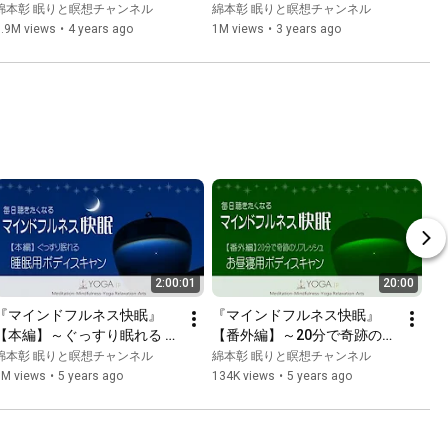
meditation to instantly relax 
with Yoga Nidra before bed 
綿本彰 眠りと瞑想チャンネル
綿本彰 眠りと瞑想チャンネル
nd reli...
~ Ultimate Sleep Ed...
1.9M views
•
4 years ago
1M views
•
3 years ago
2:00:01
20:00
『マインドフルネス快眠』
『マインドフルネス快眠』
【本編】～ぐっすり眠れる 睡
【番外編】～20分で奇跡のリ
眠用ボディスキャン瞑想～
フレッシュ お昼寝用ボディス
綿本彰 眠りと瞑想チャンネル
綿本彰 眠りと瞑想チャンネル
キャン～
1M views
•
5 years ago
134K views
•
5 years ago