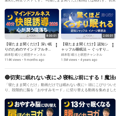
試しください ▶️切実に眠れない夜に🌙 寝転ぶ前にする！魔法の再生
https://www.youtube.com/playlist?list=PLW1oK9kCcC2nDwXffx7
8:00:01
2:00:01
【寝たまま聞くだけ】深い眠
【寝たまま聞くだけ】認知シ
りのためのマインドフルネス
ャッフル睡眠法 ～ ぐっすり
快眠 [2026ver.]
眠れるヨガニドラ(ヨガニー
綿本彰 眠りと瞑想チャンネル
綿本彰 眠りと瞑想チャンネル
ドラ)風イメージ瞑想
114K views
•
9 months ago
1.5M views
•
4 years ago
🔵切実に眠れない夜に🌙 寝転ぶ前にする！魔法の再
「寝たまま聞くだけ」動画だけでは眠れない夜に✨ 頭にこびりついた思考やもやもやを断ち切
り、段階的に脳を「おやすみモード」に切り替える動画を集めました🌙 🔴切実に眠れない
絶対に寝転ばずに【呼吸法】をお試しください 🔻くつろぎを取り戻
https://youtu.be/FzYaNByp5J0 🔻大らかさを取り戻す【風の呼吸法
https://youtu.be/uajyOLXgjrA 🔻ストレスを断ち切る【水の呼吸法】
https://youtu.be/zRbiLg98xgQ 🔴呼吸だけでは落ち着かない方は、【簡単ヨガ】が眠りへの近道で
す 🔻くつろぎを取り戻す【10分ヨガ】https://youtu.be/aux8TP6