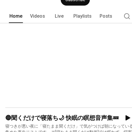
Home
Videos
Live
Playlists
Posts
🔵聞くだけで寝落ち🌙 快眠の瞑想音声集💤
寝つきが悪い夜に「寝たまま聞くだけ」で気がつけば朝になってい
集めた再生リストです。 ※[寝たまま聞くだけ動画]では眠れず、切実に悩んでいる方はコチラをお