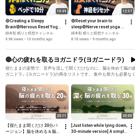
分ヨガ】https://youtu.be/4Ne_74icsSU 🔻身体がすっきりする【14分ヨガ】 🔵上
10:49
12:57
勧めの「寝たまま聞くだけ」動画 💤45分間ヨガニドラ+認知シャッ
https://youtu.be/fTI6_6hsXUQ 💤2時間 睡眠用ヨガニドラ https://youtu.
🔴Creating a Sleepy 
🔴Reset your brain to 
ち理論を学びたい方は 🔻集中力を高めて[寝る前の思考]を断ち切る方
Brain🔴Nervous Reset Yoga: 
sleep🔴Nerve reset yoga 
https://youtu.be/YcIxmFr3Jow 🔻眠れない夜にすべき[2つのこと
Relax Your Shoulders and 
that makes your lower back 
綿本彰 眠りと瞑想チャンネル
綿本彰 眠りと瞑想チャンネル
https://youtu.be/tdus6JO7vkk 寝転んで聞く動画だけでは眠れない夜、ぜひ上記をお試しいただけ
Make You Sleepy
feel lighter and makes you...
9.9K views
•
10 months ago
8.1K views
•
9 months ago
ればと思います。
🔵心の疲れを取るヨガニドラ(ヨガニードラ)
寝たままの姿勢で、音声を流して聞くだけなのに、脳を休めて脳の
ガニドラ』(ヨガニードラ)の再生リストです。 集中も努力も必要なく、ただガイドを聞いているだ
けでOK。 朝や日中の疲れた時に脳をリセットしたい時は、20分バージョンと45分バージョンを。
夜の入眠を助け、ぐっすり眠って朝スッキリ目覚めたい方は睡眠バー
静か)、または寝落ちバージョン(導入誘導がシンプルで、20分に近い
ださい。 詳細は個々の動画の概要欄を読んでいただき、効果的
20:11
30:00
【寝たまま聞くだけ 20分バ
[Just listen while lying down, 
ージョン】脳を休める＆脳の
30-minute version] A simple 