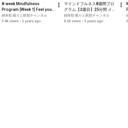
8-week Mindfulness 
マインドフルネス8週間プロ
Program [Week 1] Feel your 
グラム【2週目】25分間 メイ
mood for 10 seconds
ンプログラム
綿本彰 眠りと瞑想チャンネル
綿本彰 眠りと瞑想チャンネル
9.4K views
•
5 years ago
8.6K views
•
5 years ago
5