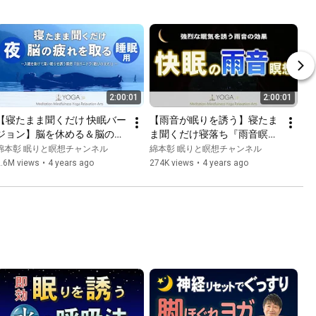
2:00:01
2:00:01
【寝たまま聞くだけ 快眠バー
【雨音が眠りを誘う】寝たま
ジョン】脳を休める＆脳の疲
ま聞くだけ寝落ち『雨音瞑
れを取る寝る前のカンタン瞑
想』長尺音声 マインドフルネ
綿本彰 眠りと瞑想チャンネル
綿本彰 眠りと瞑想チャンネル
想『ヨガニドラ/ヨガニード
ス 快眠
2.6M views
•
4 years ago
274K views
•
4 years ago
ラ(眠りのヨガ)』