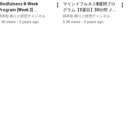
Mindfulness 8-Week 
マインドフルネス8週間プロ
Program [Week 2] 
グラム【3週目】30分間 メイ
Mindfulness 
ンプログラム
綿本彰 眠りと瞑想チャンネル
綿本彰 眠りと瞑想チャンネル
Communication
.9K views
•
5 years ago
5.3K views
•
5 years ago