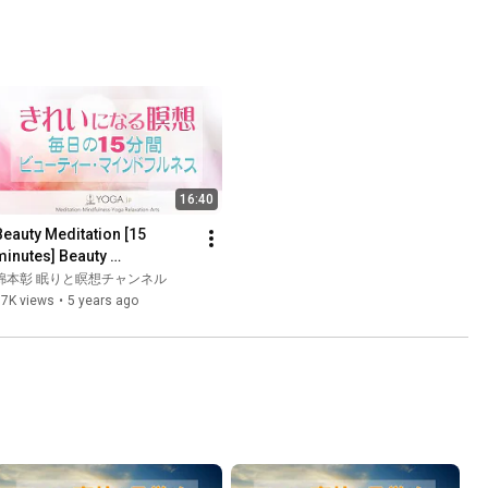
16:40
Beauty Meditation [15 
minutes] Beauty 
Mindfulness
綿本彰 眠りと瞑想チャンネル
67K views
•
5 years ago