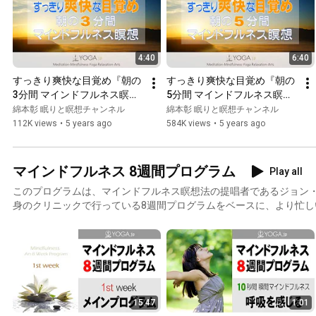
動画をきっかけに、朝の瞑想ライフで毎日を、素敵な一日に変えていきませんか
ラソン解説ページ https://yoga.jp/morning.html
4:40
6:40
すっきり爽快な目覚め『朝の
すっきり爽快な目覚め『朝の
3分間 マインドフルネス瞑
5分間 マインドフルネス瞑
想』動画
想』動画
綿本彰 眠りと瞑想チャンネル
綿本彰 眠りと瞑想チャンネル
112K views
•
5 years ago
584K views
•
5 years ago
マインドフルネス 8週間プログラム
Play all
このプログラムは、マインドフルネス瞑想法の提唱者であるジョン
身のクリニックで行っている8週間プログラムをベースに、より忙し
できるよう、綿本彰が独自に再構築したプログラムです。 毎日実践して次の週のプログラムへと
移行しても、6日間行って1日お休みしても、好みで同じ週のプログ
同プログラムの特別な訓練を受けた方が開催する、8週間講習会へ参
15:47
1:01