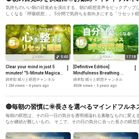
気持ちのいい朝の目覚めを演出する、朝の瞑想音声をピックアップし
しくなる「呼吸瞑想」。 5分間で気持ちを前向きにする「リセット瞑
酥の法」。 そして心身ともに綺麗にする「きれいになる瞑想」 ぜひ、その時々の気分でチョイス
して、お試し頂ければと思います。
5:40
17:18
Clear your mind in just 5 
[Definitive Edition] 
minutes! "5-Minute Magical 
Mindfulness Breathing 
Reset Meditation" - A quick 
Meditation to Be Kind to 
綿本彰 眠りと瞑想チャンネル
綿本彰 眠りと瞑想チャンネル
mindfulness medi...
Yourself ~Regulating Your 
1.2M views
•
4 years ago
450K views
•
3 years ago
Aut...
🔴毎朝の習慣に🌞長さを選べるマインドフルネ
毎朝の瞑想は、その日一日の気分を透明感溢れる素敵なものに変え
なか継続が難しいもの。 そこで、その日の気分に合った長さの瞑想音声を自由に選び、それを聴
くだけで瞑想が行える誘導音声を作ってみました。 また、コメント欄に「瞑想します」宣言を書
いたり、自分以外の誰かを励ましたりする『朝の瞑想マラソン』と