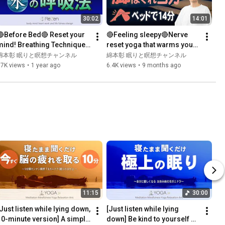
30:02
14:01
🔴Before Bed🔴 Reset your 
🔴Feeling sleepy🔴Nerve 
mind! Breathing Technique 
reset yoga that warms your 
to Reset Your Nervous 
legs and induces 
綿本彰 眠りと瞑想チャンネル
綿本彰 眠りと瞑想チャンネル
System Before Bed③
sleepiness
17K views
•
1 year ago
6.4K views
•
9 months ago
11:15
30:00
Just listen while lying down, 
[Just listen while lying 
10-minute version] A simple 
down] Be kind to yourself 