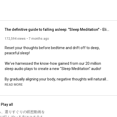
The definitive guide to falling asleep: "Sleep Meditation" - Eliminate negative thoughts and fall...
172,594 views
7 months ago
Reset your thoughts before bedtime and drift off to deep, 
peaceful sleep!

We've harnessed the know-how gained from our 20 million 
sleep audio plays to create a new "Sleep Meditation" audio!

By gradually aligning your body, negative thoughts will naturally 
disappear, leading your mind to a deep state of calm and 
READ MORE
helping you drift off to quality sleep.

Play all
[How to Use]

◆ Recommended Preparation

る、選りすぐりの瞑想動画を
Turn off the lights, create a comfortable environment for 