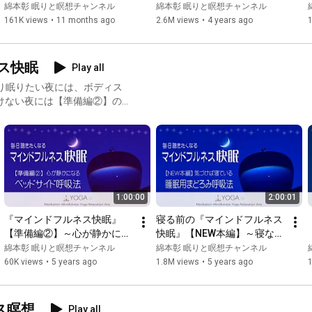
れを取るカンタン瞑想『ヨガ
＆脳の疲れを取るカンタン瞑
綿本彰 眠りと瞑想チャンネル
綿本彰 眠りと瞑想チャンネル
ニドラ＋認知シャッフル睡眠
想『ヨガニドラ/ヨガニード
a
161K views
•
11 months ago
2.6M views
•
4 years ago
法』
ラ』 ※最後に覚醒誘導ありま
す！
ネス快眠
Play all
1:00:00
2:00:01
『マインドフルネス快眠』
寝る前の『マインドフルネス
【準備編②】～心が静かにな
快眠』【NEW本編】～寝なが
る ベッドサイド呼吸法～
ら睡眠用/睡眠導入用まどろ
綿本彰 眠りと瞑想チャンネル
綿本彰 眠りと瞑想チャンネル
み呼吸法～
60K views
•
5 years ago
1.8M views
•
5 years ago
ス瞑想
Play all