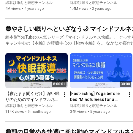
疲れを取るカンタン瞑想『ヨ
meditation to instantly relax 
綿本彰 眠りと瞑想チャンネル
綿本彰 眠りと瞑想チャンネル
ガニドラ/ヨガニードラ』 ※
and reli...
4M views
•
4 years ago
1.4M views
•
2 years ago
規約改定により、最後に広告
が入ります！！
🔵やさしい眠りへといざなう🌙 マインドフル
綿本彰YouTubeの人気シリーズ『マインドフルネス快眠』。 ぐっすり眠りたい夜には、ボディス
キャン中心の【本編】か呼吸中心の【New本編】を。 なかなか寝付けない夜には【準備編②】の
後に本編を。 それでも寝付けそうにない日は【準備編①】からみっちり行うことで、快適な睡眠
ライフをお過ごしいただけます。
8:00:01
30:00
【寝たまま聞くだけ】深い眠
[Fast-acting] Yoga before 
りのためのマインドフルネス
bed "Mindfulness for a 
快眠 [2026ver.]
good night's sleep" 
綿本彰 眠りと瞑想チャンネル
綿本彰 眠りと瞑想チャンネル
[Preparation Part 1] Nightti...
114K views
•
9 months ago
34K views
•
5 years ago
🔴朝の目覚めを快適に🌞お勧めマインドフルネ