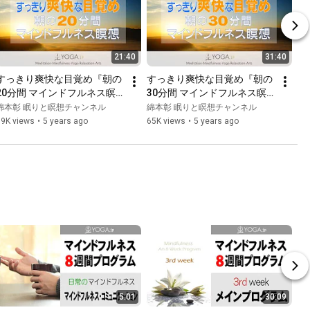
21:40
31:40
すっきり爽快な目覚め『朝の
すっきり爽快な目覚め『朝の
20分間 マインドフルネス瞑
30分間 マインドフルネス瞑
想』動画
想』動画
綿本彰 眠りと瞑想チャンネル
綿本彰 眠りと瞑想チャンネル
69K views
•
5 years ago
65K views
•
5 years ago
5:01
30:09