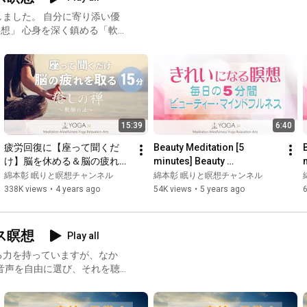
ました。 自分に寄り添い優
想」 心身を深く鎮める「軟
15:39
6:40
疲労回復に【座って聞くだ
Beauty Meditation [5 
け】脳を休める＆脳の疲れを
minutes] Beauty 
取る 癒しの禅『軟酥の法』～
Mindfulness
綿本彰 眠りと瞑想チャンネル
綿本彰 眠りと瞑想チャンネル
白隠禅師の瞑想法～
338K views
•
4 years ago
54K views
•
5 years ago
ス瞑想
Play all
る力を持っていますが、なか
連動しているので、ぜひこの