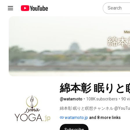
綿本彰 眠りと
@watamoto
•
108K subscribers
•
90 v
綿本彰 眠りと瞑想チャンネル @YouTu
watamoto.jp
and 8 more links
Subscribe