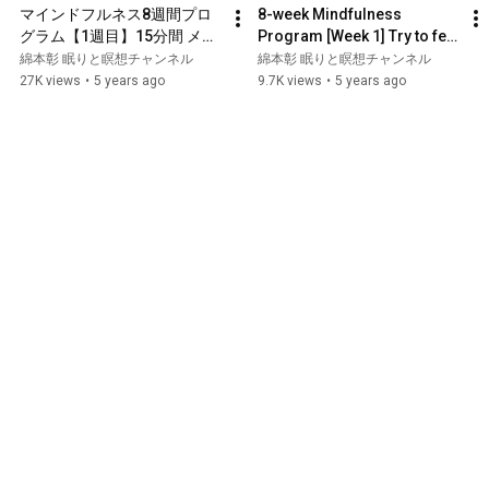
マインドフルネス8週間プロ
8-week Mindfulness 
グラム【1週目】15分間 メイ
Program [Week 1] Try to feel 
ンプログラム
your breath for 10 seconds
綿本彰 眠りと瞑想チャンネル
綿本彰 眠りと瞑想チャンネル
27K views
•
5 years ago
9.7K views
•
5 years ago