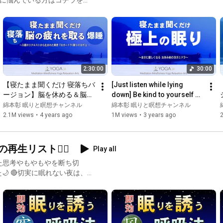
sleeping until morning, and get into bed.

リスト
tm1MfK2Cnq20Kd
◆ Set the Sleep Timer

Play the video, then press the Settings button and set the sleep 
timer to "End of Video"

◆ Start Sleep Meditation

2:30:00
30:00
When the audio starts, assume a comfortable position, such as 
【寝たまま聞くだけ 寝落ちバ
[Just listen while lying 
lying on your back or side.

ージョン】脳を休める＆脳の
down] Be kind to yourself 
疲れを取る 睡眠用カンタン瞑
with Yoga Nidra before bed 
綿本彰 眠りと瞑想チャンネル
綿本彰 眠りと瞑想チャンネル
You can simply listen to the prompts, or follow the prompts to 
想『ヨガニドラ/ヨガニード
~ Ultimate Sleep Ed...
2.1M views
•
4 years ago
1M views
•
3 years ago
focus on breathing and other aspects.

ラ(眠りのヨガ)』
*Please stop listening if you feel unwell or find this audio 
unsuitable.

生リスト🧘‍♂️
Play all
*Please refrain from watching while driving or in situations 
where you need to concentrate elsewhere.

夜は、
す【空の呼吸法】
】
https://watamoto.jp/
◆ Meditation Garden: A place for everyone to continue 
WHjA 🔻感情の乱れを鎮める【13