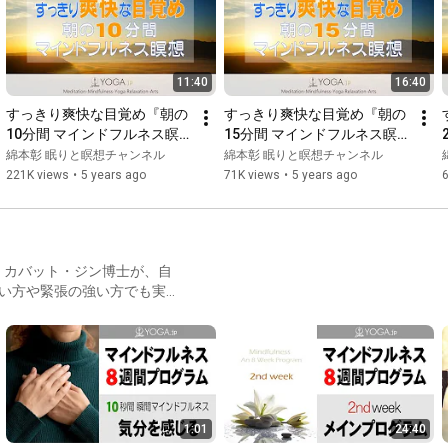
？ ▽朝の瞑想マ
11:40
16:40
すっきり爽快な目覚め『朝の
すっきり爽快な目覚め『朝の
10分間 マインドフルネス瞑
15分間 マインドフルネス瞑
想』動画
想』動画
綿本彰 眠りと瞑想チャンネル
綿本彰 眠りと瞑想チャンネル
221K views
•
5 years ago
71K views
•
5 years ago
・カバット・ジン博士が、自
い方や緊張の強い方でも実践
ラムを行っても構いません。
加するのも効果的です。
1:01
24:40