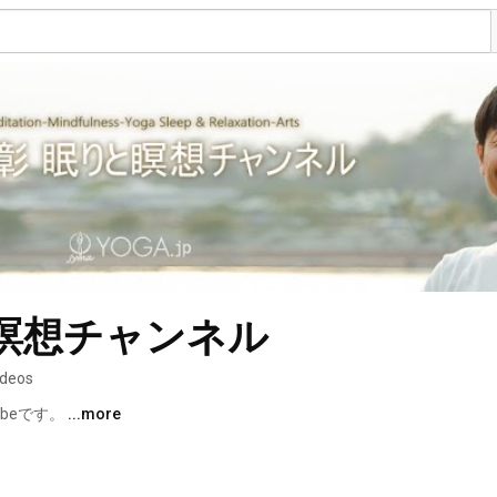
瞑想チャンネル
ideos
beです。 
...more