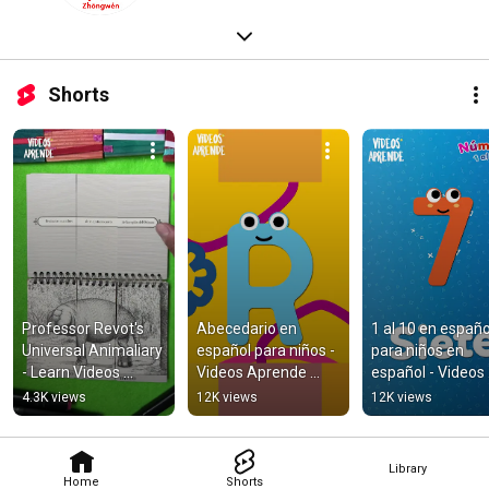
Shorts
Professor Revot's 
Abecedario en 
1 al 10 en español
Universal Animaliary 
español para niños - 
para niños en 
- Learn Videos 
Videos Aprende 
español - Videos 
#recommendedboo
#abecedario
Aprende 
4.3K views
12K views
12K views
ks #books
#matematicas
Library
Home
Shorts