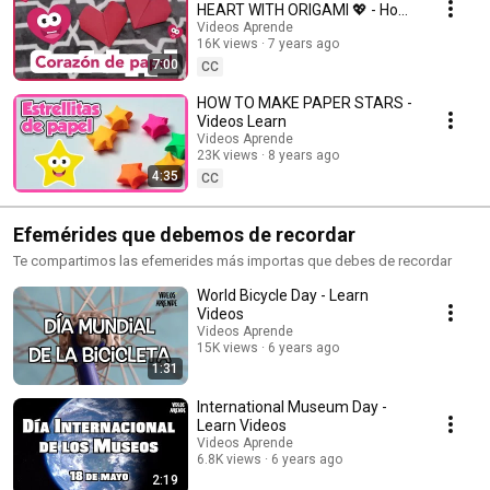
HEART WITH ORIGAMI 💖 - How
to make a paper heart - Learn
Videos Aprende
16K views
7 years ago
Videos
7:00
CC
HOW TO MAKE PAPER STARS -
Videos Learn
Videos Aprende
23K views
8 years ago
4:35
CC
Efemérides que debemos de recordar
Te compartimos las efemerides más importas que debes de recordar
World Bicycle Day - Learn
Videos
Videos Aprende
15K views
6 years ago
1:31
International Museum Day -
Learn Videos
Videos Aprende
6.8K views
6 years ago
2:19