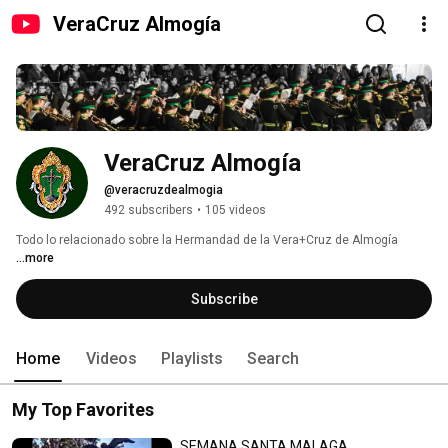
VeraCruz Almogía
VeraCruz Almogía
@veracruzdealmogia
492 subscribers
•
105 videos
Todo lo relacionado sobre la Hermandad de la Vera+Cruz de Almogía 
...more
Subscribe
Home
Videos
Playlists
Search
My Top Favorites
SEMANA SANTA MALAGA