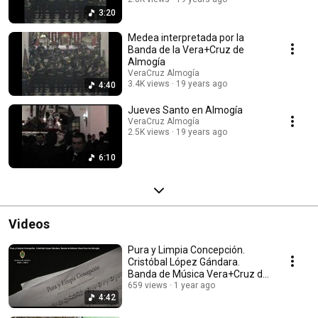
3:20
Medea interpretada por la
Banda de la Vera+Cruz de
Almogía
VeraCruz Almogía
3.4K views
19 years ago
4:40
Jueves Santo en Almogía
VeraCruz Almogía
2.5K views
19 years ago
6:10
Videos
Pura y Limpia Concepción.
Cristóbal López Gándara.
Banda de Música Vera+Cruz de
Almogía
659 views
1 year ago
4:42