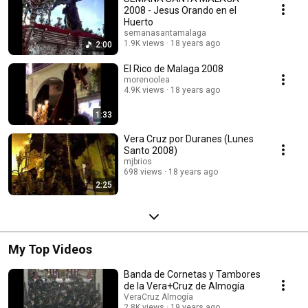
2008 - Jesus Orando en el
Huerto
semanasantamalaga
1.9K views
18 years ago
2:00
El Rico de Malaga 2008
morenoolea
4.9K views
18 years ago
1:33
Vera Cruz por Duranes (Lunes
Santo 2008)
mjbrios
698 views
18 years ago
2:25
My Top Videos
Banda de Cornetas y Tambores
de la Vera+Cruz de Almogía
VeraCruz Almogía
2.8K views
19 years ago