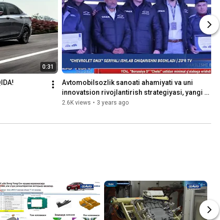
0:31
IDA!
Avtomobilsozlik sanoati ahamiyati va uni 
innovatsion rivojlantirish strategiyasi, yangi 
loyihalar!
2.6K views
•
3 years ago