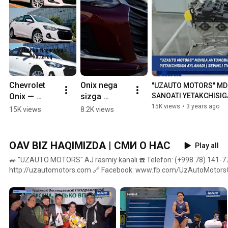
Chevrolet 
Onix nega 
"UZAUTO MOTORS" MD
Onix — 
sizga 
SANOATI YETAKCHISIGA
Koʻringanda
yoqadi? | 
15K views
•
3 years ago
15K views
8.2K views
n kattaroq | 
Что Вас 
Chevrolet 
привлекает 
Onix -  
в Onix?
OAV BIZ HAQIMIZDA | СМИ О НАС
Play all
Больше чем 
🚙 "UZAUTO MOTORS" AJ rasmiy kanali ☎️ Telefon: (+998 78) 141-77
кажется!
http://uzautomotors.com 🔗 Facebook: www.fb.com/UzAutoMotorsOfficial 
info@uzautomotors.com 📌Manzil: Toshkent sh., Mirobod tumani, А.