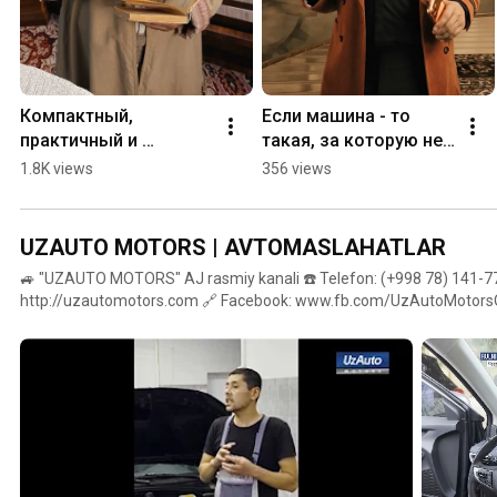
Компактный, 
Если машина - то 
практичный и 
такая, за которую не 
проверенный 
стыдно  #chevrolet 
1.8K views
356 views
временем - Damas  
#uzautomotors #onix
#chevrolet #damas 
#uzauto
UZAUTO MOTORS | AVTOMASLAHATLAR
🚙 "UZAUTO MOTORS" AJ rasmiy kanali ☎️ Telefon: (+998 78) 141-77
http://uzautomotors.com 🔗 Facebook: www.fb.com/UzAutoMotorsOfficial 
info@uzautomotors.com 📌Manzil: Toshkent sh., Mirobod tumani, А.