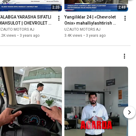
2:20
2:48
TALABGA YARASHA SIFATLI 
Yangiliklar 24 | «Chevrolet 
MAHSULOT | CHEVROLET 
Onix» mahalliylashtirish 
ONIX
dasturi doirasida ishlab 
UZAUTO MOTORS AJ
UZAUTO MOTORS AJ
chiqarilmoqda!
.2K views
•
3 years ago
3.4K views
•
3 years ago