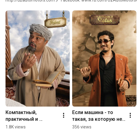
info@uzautomotors.com 📌Manzil: Toshkent sh., Mirobod tumani, А.
Компактный, 
Если машина - то 
практичный и 
такая, за которую не 
проверенный 
стыдно  #chevrolet 
1.8K views
356 views
временем - Damas  
#uzautomotors #onix