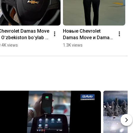
Chevrolet Damas Move 
Новые Chevrolet 
- Oʻzbekiston boʻylab 
Damas Move и Damas 
barcha rasmiy 
Max  уже в продаже!
9.4K views
1.3K views
Chevrolet dilerlik 
markazlarida mavjud!