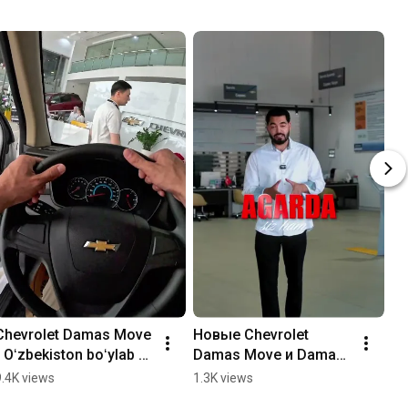
Chevrolet Damas Move 
Новые Chevrolet 
Ch
- Oʻzbekiston boʻylab 
Damas Move и Damas 
- 
barcha rasmiy 
Max  уже в продаже!
ba
9.4K views
1.3K views
7.
Chevrolet dilerlik 
Ch