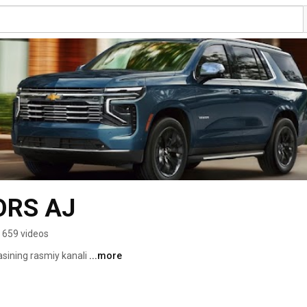
RS AJ
659 videos
ning rasmiy kanali 
...more