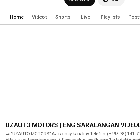
Home
Videos
Shorts
Live
Playlists
Post
UZAUTO MOTORS | ENG SARALANGAN VIDEO
🚙 "UZAUTO MOTORS" AJ rasmiy kanali ☎️ Telefon: (+998 78) 141-77
http://uzautomotors.com 🔗 Facebook: www.fb.com/UzAutoMotorsOfficial 