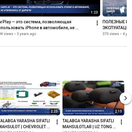
1:23
arPlay — это система, позволяющая 
ПОЛЕЗНЫЕ ИН
спользовать iPhone в автомобиле, не 
ЭКСПУАТАЦИИ
твлекаясь от дороги!
9K views
•
3 years ago
370 views
•
4 yea
2:20
2:15
TALABGA YARASHA SIFATLI 
TALABGA YARASHA SIFATLI 
MAHSULOT | CHEVROLET 
MAHSULOTLAR | UZ TONG 