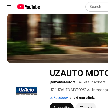
UZAUTO MOTO
@UzAutoMotors
•
49.7K subscribers
•
UZ: "UZAUTO MOTORS" AJ kompaniyasi
Facebook
and 6 more links
Subscribe
Join