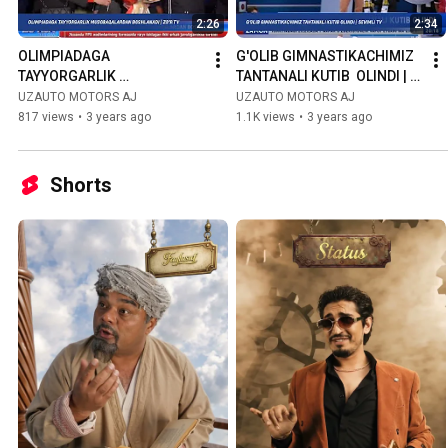
2:26
2:34
OLIMPIADAGA 
G'OLIB GIMNASTIKACHIMIZ 
TAYYORGARLIK 
TANTANALI KUTIB  OLINDI | 
MUSOBAQALARDAN 
SEVIMLI TV
UZAUTO MOTORS AJ
UZAUTO MOTORS AJ
BOSHLANADI | ZO'R TV
817 views
•
3 years ago
1.1K views
•
3 years ago
Shorts