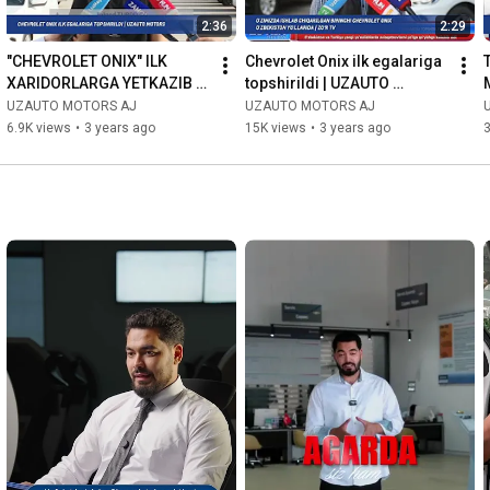
2:36
2:29
"CHEVROLET ONIX" ILK 
Chevrolet Onix ilk egalariga 
XARIDORLARGA YETKAZIB 
topshirildi | UZAUTO 
BERILDI | SEVIMLI TV
MOTORS
UZAUTO MOTORS AJ
UZAUTO MOTORS AJ
6.9K views
•
3 years ago
15K views
•
3 years ago
3