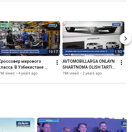
markazlarida mavjud!
ma
10:17
1:52
Кроссовер мирового 
AVTOMOBILLARGA ONLAYN 
класса  В Узбекистане 
SHARTNOMA OLISH TARTIBI 
началось производство 
| SEVIMLI TV
79K views
•
4 years ago
78K views
•
2 years ago
Chevrolet Tracker 2023 | 
Мир24 Россия