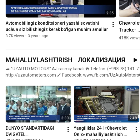
2:35
Chevrolet
Avtomobilingiz konditsioneri yaxshi sovutishi 
Tracker 
uchun siz bilishingiz kerak bo'lgan muhim amallar
avtomobil
3.7K views
•
3 years ago
418K view
rulni sozl
uchun 
ko’rsatm
MAHALLIYLASHTIRISH | ЛОКАЛИЗАЦИЯ
🚙 "UZAUTO MOTORS" AJ rasmiy kanali ☎️ Telefon: (+998 78) 141-77
http://uzautomotors.com 🔗 Facebook: www.fb.com/UzAutoMotorsOfficial 
info@uzautomotors.com 📌Manzil: Toshkent sh., Mirobod tumani, А.
3:30
2:48
DUNYO STANDARTIDAGI 
Yangiliklar 24 | «Chevrolet 
DVIGATEL 
Onix» mahalliylashtirish 