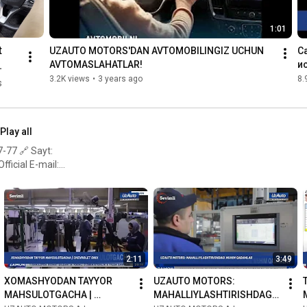
1:01
 
UZAUTO MOTORS'DAN AVTOMOBILINGIZ UCHUN 
C
AVTOMASLAHATLAR!
и
о
ida 
3.2K views
•
3 years ago
8.
s
ash 
alar
Play all
-77 🔗 Sayt:
E-mail:
 Temur ko'chasi 13 uy
2:11
3:49
XOMASHYODAN TAYYOR 
UZAUTO MOTORS: 
MAHSULOTGACHA | 
MAHALLIYLASHTIRISHDAGI 