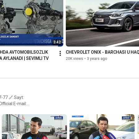
«Kwangin Autosystems», «Avtooyna», «Auto Fortis» va 
boshqalar.

«UZAUTO MOTORS» AJ xodimlari soni 2025-yil 6-may holatiga 
ko'ra - 15 362 nafar kishidan ortiqni tashkil etadi.

3:42
Umumiy maydoni / Ishlab chiqarish maydoni

HDA AVTOMOBILSOZLIK 
CHEVROLET ONIX - BARCHASI U HAQ
 Asaka  72ga / 192 ming kv. m. 

 AYLANADI | SEVIMLI TV
20K views
•
3 years ago
Xorazm: 35 ga / 20 ming kv. m. 

Toshkent: 5 ga / 13 ming kv. m.

Andijon viloyati, Asaka shahrida joylashgan.
-77 🔗 Sayt:
E-mail:
 Temur ko'chasi 13 uy