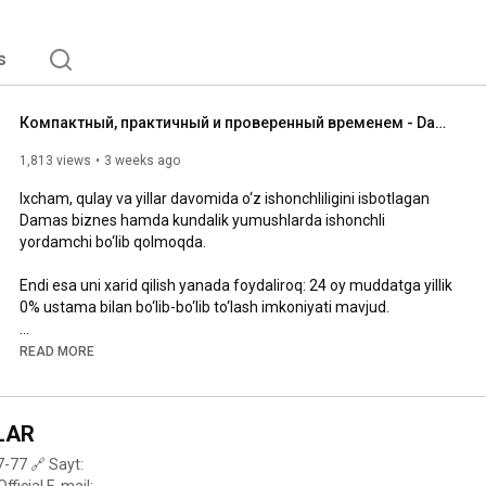
s
Компактный, практичный и проверенный временем - Damas  #chevrolet #damas #uzauto
1,813 views
3 weeks ago
Ixcham, qulay va yillar davomida o‘z ishonchliligini isbotlagan 
Damas biznes hamda kundalik yumushlarda ishonchli 
yordamchi bo‘lib qolmoqda.

Endi esa uni xarid qilish yanada foydaliroq: 24 oy muddatga yillik 
0% ustama bilan bo‘lib-bo‘lib to‘lash imkoniyati mavjud.

Batafsil ma’lumotni Chevrolet’ning eng yaqin dilerlik 
READ MORE
markazidan olishingiz mumkin.

-

LAR
Компактный, практичный и проверенный временем - Damas 
-77 🔗 Sayt:
остаётся надёжным помощником для бизнеса и 
E-mail: