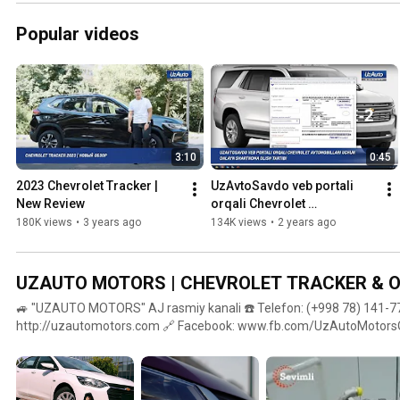
#chevrolet #damas 
#uzauto
Popular videos
3:10
0:45
2023 Chevrolet Tracker | 
UzAvtoSavdo veb portali 
New Review
orqali Chevrolet 
avtomobillari uchun onlayn 
180K views
•
3 years ago
134K views
•
2 years ago
shartnoma olish tartibi
UZAUTO MOTORS | CHEVROLET TRACKER & O
🚙 "UZAUTO MOTORS" AJ rasmiy kanali ☎️ Telefon: (+998 78) 141-77
http://uzautomotors.com 🔗 Facebook: www.fb.com/UzAutoMotorsOfficial 
info@uzautomotors.com 📌Manzil: Toshkent sh., Mirobod tumani, А.