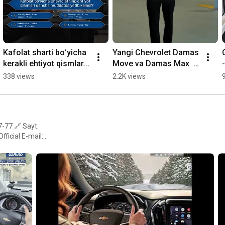
Kafolat sharti boʻyicha 
Yangi Chevrolet Damas 
kerakli ehtiyot qismlar 
Move va Damas Max  
qancha vaqtda yetib 
sotuvda!
338 views
2.2K views
kelishi kerak?
-77 🔗 Sayt:
E-mail:
 Temur ko'chasi 13 uy