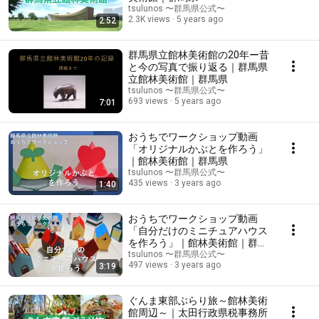
tsulunos 〜群馬県公式〜
2.3K views
5 years ago
2:52
群馬県立館林美術館の20年ー昔
と今の写真で振り返る｜群馬県
立館林美術館｜群馬県
tsulunos 〜群馬県公式〜
693 views
5 years ago
7:01
おうちでワークショップ動画
「オリジナルかぶとを作ろう」
｜館林美術館｜群馬県
tsulunos 〜群馬県公式〜
435 views
3 years ago
1:40
おうちでワークショップ動画
「自分だけのミニチュアハウス
を作ろう」｜館林美術館｜群馬
県
tsulunos 〜群馬県公式〜
497 views
3 years ago
3:19
ぐんま東部ぶらり旅～館林美術
館周辺～｜太田行政県税事務所