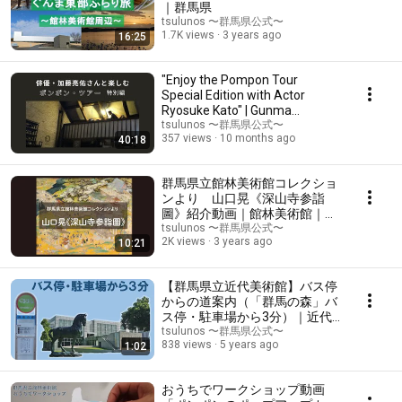
｜群馬県
tsulunos 〜群馬県公式〜
1.7K views
3 years ago
16:25
"Enjoy the Pompon Tour
Special Edition with Actor
Ryosuke Kato" | Gunma
Museum of Art, Tatebayashi
tsulunos 〜群馬県公式〜
357 views
10 months ago
40:18
群馬県立館林美術館コレクショ
ンより 山口晃《深山寺参詣
圖》紹介動画｜館林美術館｜群
馬県
tsulunos 〜群馬県公式〜
2K views
3 years ago
10:21
【群馬県立近代美術館】バス停
からの道案内（「群馬の森」バ
ス停・駐車場から3分）｜近代
美術館｜群馬県
tsulunos 〜群馬県公式〜
838 views
5 years ago
1:02
おうちでワークショップ動画