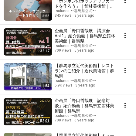
「ポンポンのポップアップカー
ドを作ろう」｜館林美術館｜群
馬県
tsulunos 〜群馬県公式〜
345 views
3 years ago
3:55
企画展「野口哲哉展 講演会
Vol.1」紹介動画｜群馬県立館林
美術館｜群馬県
tsulunos 〜群馬県公式〜
709 views
5 years ago
1:32:17
【群馬県立近代美術館】レスト
ランのご紹介｜近代美術館｜群
馬県
tsulunos 〜群馬県公式〜
5.9K views
3 years ago
1:54
企画展「野口哲哉展 記念対
談」紹介動画｜群馬県立館林美
術館｜群馬県
tsulunos 〜群馬県公式〜
700 views
5 years ago
52:01
【群馬県立近代美術館】ミュー