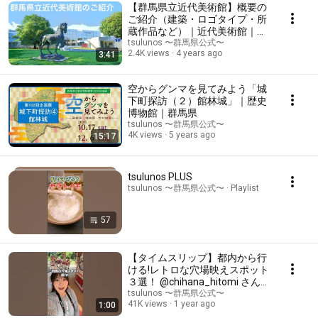
【群馬県立近代美術館】概要の
ご紹介（建築・ロゴタイプ・所
蔵作品など）｜近代美術館｜群
馬県
tsulunos 〜群馬県公式〜
2.4K views
4 years ago
3:41
空からグンマを見てみよう「城
下町探訪（２）館林城」｜歴史
博物館｜群馬県
tsulunos 〜群馬県公式〜
4K views
5 years ago
15:17
tsulunos PLUS
tsulunos 〜群馬県公式〜 · Playlist
57
【タイムスリップ】都内から行
ける!レトロな穴場映えスポット
３選！ @chihana_hitomi さん
とコラボ! #レトロ #映え #エモ
tsulunos 〜群馬県公式〜
41K views
1 year ago
1:00
い