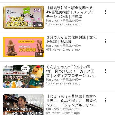
【群馬県】道の駅全制覇の旅
#4 富弘美術館｜メディアプロ
モーション課｜群馬県
tsulunos 〜群馬県公式〜
1.8K views
3 years ago
20:05
３分でわかる文化振興課｜文化
振興課｜群馬県
tsulunos 〜群馬県公式〜
638 views
2 years ago
3:18
ぐんまちゃんの“ぐんまの宝
物”、見つけたよ！｜ガラス工
芸｜メディアプロモーション課
｜群馬県
tsulunos 〜群馬県公式〜
1.4K views
2 years ago
5:29
【じょうもう今昔物語】館林を
世界に「食品の街」に。農業ベ
ンチャー「ジャングルデリバリ
ー」社長の三田英彦さん【湯け
tsulunos 〜群馬県公式〜
699 views
3 years ago
1:26
むりフォーラム×上毛新聞】｜