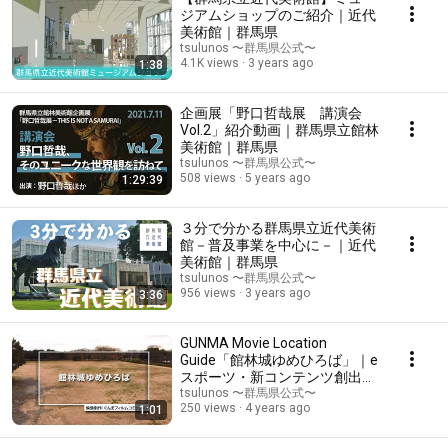
ジアムショップのご紹介｜近代
美術館｜群馬県
tsulunos 〜群馬県公式〜
4.1K views
3 years ago
1:38
企画展「野口哲哉展 講演会
Vol.2」紹介動画｜群馬県立館林
美術館｜群馬県
tsulunos 〜群馬県公式〜
508 views
5 years ago
1:29:39
３分で分かる群馬県立近代美術
館－普及事業を中心に－｜近代
美術館｜群馬県
tsulunos 〜群馬県公式〜
956 views
3 years ago
3:36
GUNMA Movie Location
Guide「館林城ゆめひろば」｜e
スポーツ・新コンテンツ創出課
｜群馬県
tsulunos 〜群馬県公式〜
250 views
4 years ago
1:01