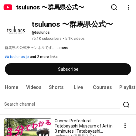
tsulunos 〜群馬県公式〜
tsulunos 〜群馬県公式〜
@tsulunos
75.1K subscribers
•
5.1K videos
群馬県の公式チャンネルです。 
...more
tsulunos.jp
and 2 more links
Subscribe
Home
Videos
Shorts
Live
Courses
Playlis
Gunma Prefectural
Tatebayashi Museum of Art in
3 minutes | Tatebayashi