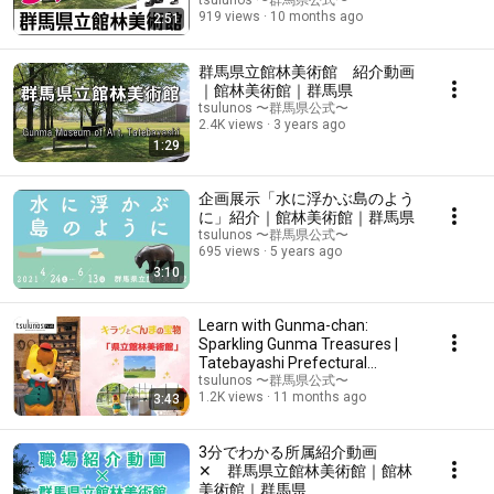
Museum of Art | Gunma Pref...
tsulunos 〜群馬県公式〜
919 views
10 months ago
2:51
群馬県立館林美術館 紹介動画
｜館林美術館｜群馬県
tsulunos 〜群馬県公式〜
2.4K views
3 years ago
1:29
企画展示「水に浮かぶ島のよう
に」紹介｜館林美術館｜群馬県
tsulunos 〜群馬県公式〜
695 views
5 years ago
3:10
Learn with Gunma-chan:
Sparkling Gunma Treasures |
Tatebayashi Prefectural
Museum of Art | Media ...
tsulunos 〜群馬県公式〜
1.2K views
11 months ago
3:43
3分でわかる所属紹介動画
✕ 群馬県立館林美術館｜館林
美術館｜群馬県