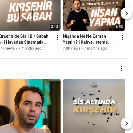
3:13
6:53
Kırşehir’de Sisli Bir Sabah 
Nişanda Ne Ne Zaman 
🌫️ | Havadan Sinematik 
Yapılır? | Kahve, İsteme, 
Görüntüler
Yüzük Sırası (Gerçek 
247 views
•
7 months ago
7.8K views
•
7 months ago
Rehber)