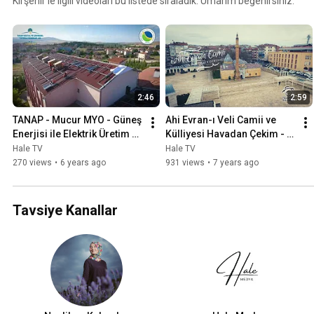
Kırşehir'le ilgili videoları bu listede sıraladık. Umarım beğenirsiniz.
2:46
2:59
TANAP - Mucur MYO - Güneş 
Ahi Evran-ı Veli Camii ve 
Enerjisi ile Elektrik Üretim 
Külliyesi Havadan Çekim - 
Projesi
Kırşehir
Hale TV
Hale TV
270 views
•
6 years ago
931 views
•
7 years ago
Tavsiye Kanallar