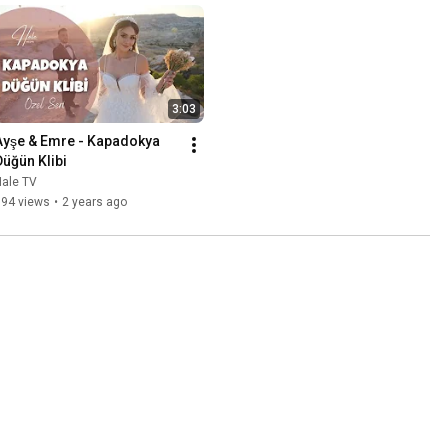
3:03
Ayşe & Emre - Kapadokya 
Düğün Klibi
Hale TV
594 views
•
2 years ago