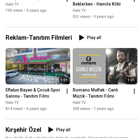
Beklerken - Hamile Klibi
Hale TV
795 views
•
5 years ago
Hale TV
551 views
•
5 years ago
Reklam-Tanıtım Filmleri
Play all
1:01
1:01
Eflatun Bayan & Çocuk Spor 
Romano Mutfak - Canlı 
Salonu - Tanıtım Filmi
Müzik - Tanıtım Filmi
Hale TV
Hale TV
814 views
•
6 years ago
358 views
•
7 years ago
Kırşehir Özel
Play all