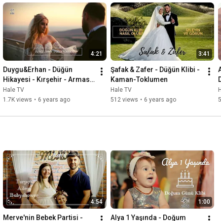
4:21
3:41
Duygu&Erhan - Düğün 
Şafak & Zafer - Düğün Klibi - 
Hikayesi - Kırşehir - Armas 
Kaman-Toklumen
Termal Resort
Hale TV
Hale TV
1.7K views
•
6 years ago
512 views
•
6 years ago
4:54
1:00
Merve'nin Bebek Partisi - 
Alya 1 Yaşında - Doğum 