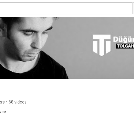
ers
•
68 videos
ore