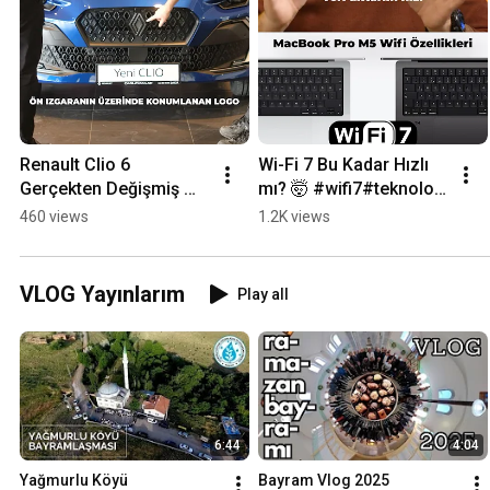
Renault Clio 6 
Wi-Fi 7 Bu Kadar Hızlı 
Gerçekten Değişmiş 
mı? 🤯 #wifi7#teknoloji 
mi? #clio2026 
#internet #apple 
460 views
1.2K views
#renaultclio 
#MacBook #shorts
#arabainceleme 
#otomobil #shorts
VLOG Yayınlarım
Play all
6:44
4:04
Yağmurlu Köyü 
Bayram Vlog 2025