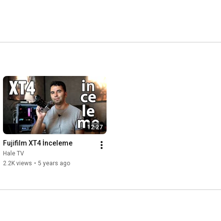
www.halemedya.com
12:27
Fujifilm XT4 İnceleme
Hale TV
2.2K views
•
5 years ago