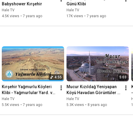
Babyshower Kırşehir
Günü Klibi
Hale TV
Hale TV
4.5K views
•
7 years ago
17K views
•
7 years ago
4:55
5:03
Kırşehir Yağmurlu Köyleri 
Mucur Kızıldağ Yeniyapan 
Klibi - Yağmurlular Yard. ve 
Köyü Havadan Görüntüler 
Day. Derneği (Drone 
4K UHD
Hale TV
Hale TV
Çekimleri)
5.5K views
•
7 years ago
5.3K views
•
8 years ago
1