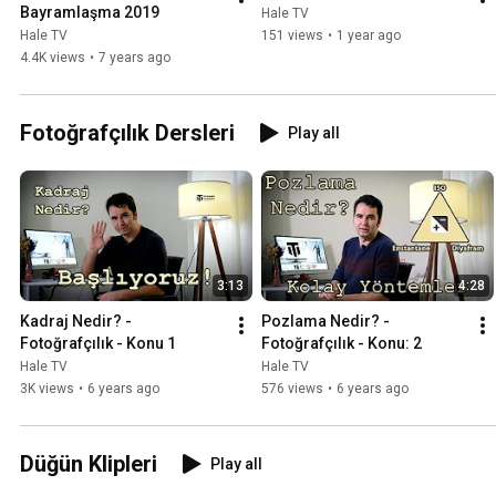
Bayramlaşma 2019
Hale TV
Hale TV
151 views
•
1 year ago
4.4K views
•
7 years ago
Fotoğrafçılık Dersleri
Play all
3:13
4:28
Kadraj Nedir? - 
Pozlama Nedir? - 
Fotoğrafçılık - Konu 1
Fotoğrafçılık - Konu: 2
Hale TV
Hale TV
3K views
•
6 years ago
576 views
•
6 years ago
Düğün Klipleri
Play all