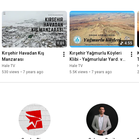
1:01
4:55
Kırşehir Havadan Kış 
Kırşehir Yağmurlu Köyleri 
K
Manzarası
Klibi - Yağmurlular Yard. ve 
Day. Derneği (Drone 
Hale TV
Hale TV
Çekimleri)
530 views
•
7 years ago
5.5K views
•
7 years ago