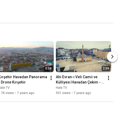
0:58
2:59
Kırşehir Havadan Panorama 
Ahi Evran-ı Veli Camii ve 
- Drone Kırşehir
Külliyesi Havadan Çekim - 
Kırşehir
Hale TV
Hale TV
.7K views
•
7 years ago
931 views
•
7 years ago