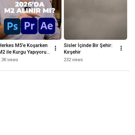
Herkes M5’e Koşarken 
Sisler İçinde Bir Şehir: 
M2 ile Kurgu Yapıyorum 
Kırşehir
#apple 
1.3K views
232 views
#macbookairm2 
#m5chip