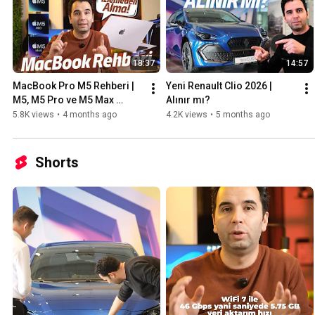
18:37
14:57
MacBook Pro M5 Rehberi | 
Yeni Renault Clio 2026 | 
M5, M5 Pro ve M5 Max 
Alınır mı?
Hangisi Alınır?
5.8K views
•
4 months ago
4.2K views
•
5 months ago
Shorts