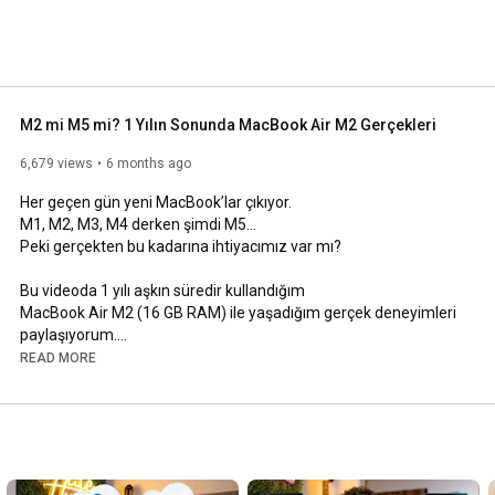
M2 mi M5 mi? 1 Yılın Sonunda MacBook Air M2 Gerçekleri
6,679 views
6 months ago
Her geçen gün yeni MacBook’lar çıkıyor.

M1, M2, M3, M4 derken şimdi M5…

Peki gerçekten bu kadarına ihtiyacımız var mı?

Bu videoda 1 yılı aşkın süredir kullandığım

MacBook Air M2 (16 GB RAM) ile yaşadığım gerçek deneyimleri 
paylaşıyorum.

READ MORE
00:00
00:51
01:16
02:32
03:09
03:35