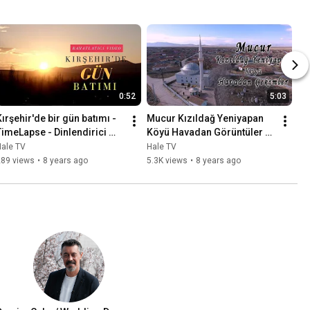
0:52
5:03
ırşehir'de bir gün batımı - 
Mucur Kızıldağ Yeniyapan 
TimeLapse - Dinlendirici 
Köyü Havadan Görüntüler 
manzara
4K UHD
Hale TV
Hale TV
289 views
•
8 years ago
5.3K views
•
8 years ago