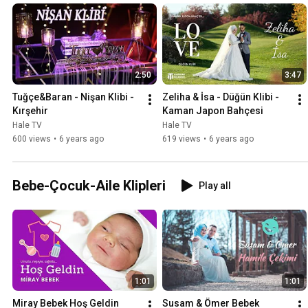
2:50
3:47
Tuğçe&Baran - Nişan Klibi - 
Zeliha & İsa - Düğün Klibi - 
Kırşehir
Kaman Japon Bahçesi
Hale TV
Hale TV
600 views
•
6 years ago
619 views
•
6 years ago
Bebe-Çocuk-Aile Klipleri
Play all
1:01
1:01
Miray Bebek Hoş Geldin
Susam & Ömer Bebek 