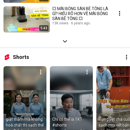
💥 MÀI BÓNG SÀN BÊ TÔNG LÀ
GÌ? HIỂU RÕ HƠN VỀ MÀI BÓNG
SÀN BÊ TÔNG 💥
13K views
6 years ago
5:43
Shorts
giặt thảm mà không 
Chỉ có thể là TKT 
Từng vệt chà cuố
hoá chất thì sạch thế 
#shorts 
sạch mọi vết bẩn 