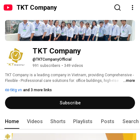
TKT Company
TKT Company
@TKTCompanyOfficial
991 subscribers
•
349 videos
TKT Company is a leading company in Vietnam, providing Comprehensive - 
Flexible - Professional care solutions for: office buildings, high-rise 
...more
buildings, factories, school, hospital, apartment including: 
tktg.vn
and 3 more links
Subscribe
Home
Videos
Shorts
Playlists
Posts
Search