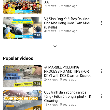
XA
71 views
6 months ago
1:02
Vệ Sinh Ống Khói Bếp Dầu Mỡ
Cho Nhà Hàng Cơm Tấm Mộc
(Estella)
40 views
8 months ago
2:10
Popular videos
💎 MARBLE POLISHING
PROCESSING AND TIPS (FOR
DRY) with KGS Diamon Disc ✨✨
Super Gloss 🔥 Easy way
24K views
5 years ago
7:45
Quy trình đánh bóng sàn bê
tông - Hiểu rõ trong 2 phút - TKT
Cleaning
16K views
5 years ago
2:06