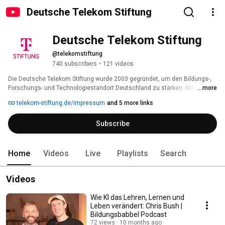
Deutsche Telekom Stiftung
Deutsche Telekom Stiftung
@telekomstiftung
740 subscribers
•
121 videos
Die Deutsche Telekom Stiftung wurde 2003 gegründet, um den Bildungs-, 
Forschungs- und Technologiestandort Deutschland zu stärken. Mit einem 
...more
Kapital von 150 Millionen Euro gehört sie zu den großen 
telekom-stiftung.de/impressum
and 5 more links
Unternehmensstiftungen in Deutschland. Die Stiftung unterstützt gezielt 
Projekte, die sich an Kinder und Jugendliche im Alter von 10 bis 16 Jahren 
Subscribe
richten und sich mit Themen aus dem mathematisch-
naturwissenschaftlich-technischen Umfeld beschäftigen. 
Home
Videos
Live
Playlists
Search
Videos
Wie KI das Lehren, Lernen und
Leben verändert: Chris Bush |
Bildungsbabbel Podcast
72 views
10 months ago