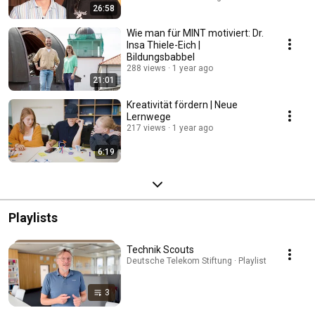
26:58
Wie man für MINT motiviert: Dr.
Insa Thiele-Eich |
Bildungsbabbel
288 views
1 year ago
21:01
Kreativität fördern | Neue
Lernwege
217 views
1 year ago
6:19
Playlists
Technik Scouts
Deutsche Telekom Stiftung · Playlist
3