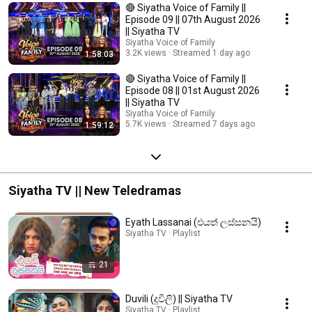
🔴 Siyatha Voice of Family ||
Episode 09 || 07th August 2026
|| Siyatha TV
Siyatha Voice of Family
3.2K views
Streamed 1 day ago
1:58:03
🔴 Siyatha Voice of Family ||
Episode 08 || 01st August 2026
|| Siyatha TV
Siyatha Voice of Family
5.7K views
Streamed 7 days ago
1:59:12
Siyatha TV || New Teledramas
Eyath Lassanai (එයත් ලස්සනයි)
Siyatha TV · Playlist
21
Duvili (දූවිලි) || Siyatha TV
Siyatha TV · Playlist