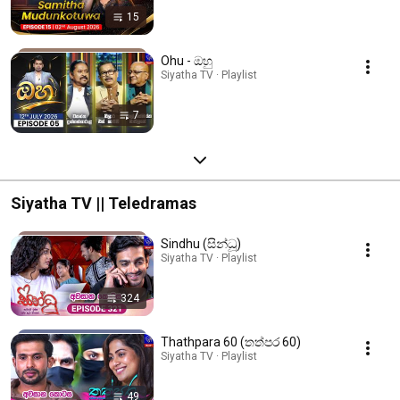
15
Ohu - ඔහු
Siyatha TV · Playlist
7
Siyatha TV || Teledramas
Sindhu (සින්ධූ)
Siyatha TV · Playlist
324
Thathpara 60 (තත්පර 60)
Siyatha TV · Playlist
49