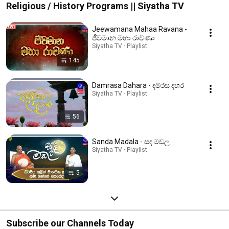
Religious / History Programs || Siyatha TV
Jeewamana Mahaa Ravana -
ජීවමාන මහා රාවණා
Siyatha TV · Playlist
145
Damrasa Dahara - දම්රස දහර
Siyatha TV · Playlist
56
Sanda Madala - සඳ මඩල
Siyatha TV · Playlist
5
Subscribe our Channels Today