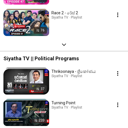
Race 2 - රේස් 2
Siyatha TV · Playlist
76
Siyatha TV || Political Programs
Thrikoonaya - ත්‍රිකෝණය
Siyatha TV · Playlist
37
Turning Point
Siyatha TV · Playlist
220