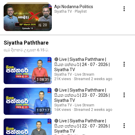
Api Nodanna Politics
Siyatha TV · Playlist
20
Siyatha Paththare
සෑම දිනකම උදෑසන 6.15 ට.
🔴 Live | Siyatha Paththare |
සියත පත්තරේ | 24 - 07 - 2026 |
Siyatha TV
Siyatha TV - Live Stream
21K views
Streamed 2 weeks ago
1:08:31
🔴 Live | Siyatha Paththare |
සියත පත්තරේ | 23 - 07 - 2026 |
Siyatha TV
Siyatha TV - Live Stream
16K views
Streamed 2 weeks ago
1:07:17
🔴 Live | Siyatha Paththare |
සියත පත්තරේ | 22 - 07 - 2026 |
Siyatha TV