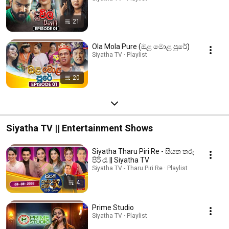
21
Ola Mola Pure (ඔළ මොළ පුරේ)
Siyatha TV · Playlist
20
Siyatha TV || Entertainment Shows
Siyatha Tharu Piri Re - සියත තරු
පිරි රෑ || Siyatha TV
Siyatha TV - Tharu Piri Re · Playlist
4
Prime Studio
Siyatha TV · Playlist