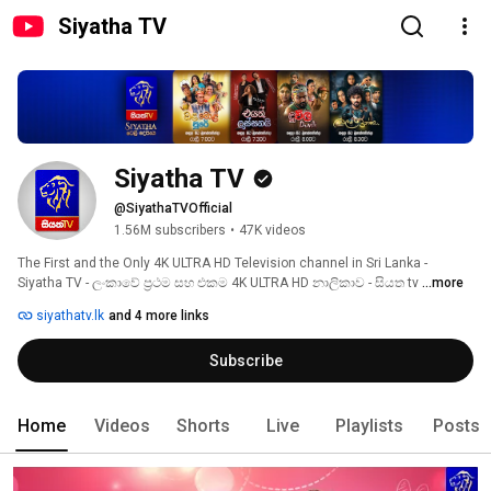
Siyatha TV
Siyatha TV
@SiyathaTVOfficial
1.56M subscribers
•
47K videos
The First and the Only 4K ULTRA HD Television channel in Sri Lanka - 
Siyatha TV - ලංකාවේ ප්‍රථම සහ එකම 4K ULTRA HD නාලිකාව - සියත tv 
...more
siyathatv.lk
and 4 more links
Subscribe
Home
Videos
Shorts
Live
Playlists
Posts