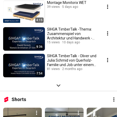
Montage Monitorix WET
39 views
5 days ago
4:15
SIHGA TimberTalk -Thema:
Zusammenspiel von
Architektur und Handwerk -
Ewald Viereck
15 views
10 days ago
9:36
SIHGA TimberTalk - Oliver und
Julia Schmid von Querholz-
Familie und Job unter einem
(Holz-)Dachstuhl
81 views
2 months ago
7:54
Shorts