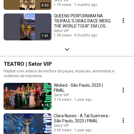
Setor VIP
1.7K views
7 months ago
0:53
QUEENS PERFORMAM NA
"RUPAUL'S DRAG RACE WERQ
THE WORLD TOUR" EM LOS
ANGELES. #SHORTS
Setor VIP
1.5K views
9 months ago
1:01
TEATRO | Setor VIP
Playlist com vídeos de trechos de peças, musicais, entrevistas e
coletivas de imprensa.
Wicked - São Paulo, 2025 |
FINAL
Setor VIP
3.1K views
1 year ago
8:16
Clara Nunes - A Tal Guerreira -
São Paulo, 2025 | FINAL
Setor VIP
2.6K views
1 year ago