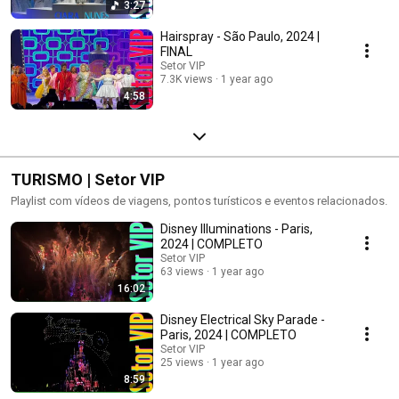
3:27
Hairspray - São Paulo, 2024 |
FINAL
Setor VIP
7.3K views
1 year ago
4:58
TURISMO | Setor VIP
Playlist com vídeos de viagens, pontos turísticos e eventos relacionados.
Disney Illuminations - Paris,
2024 | COMPLETO
Setor VIP
63 views
1 year ago
16:02
Disney Electrical Sky Parade -
Paris, 2024 | COMPLETO
Setor VIP
25 views
1 year ago
8:59