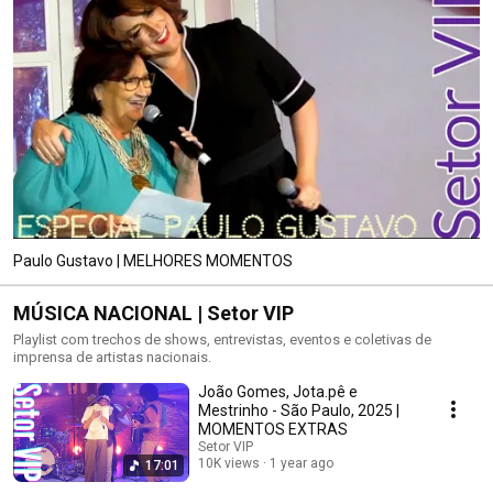
Paulo Gustavo | MELHORES MOMENTOS
MÚSICA NACIONAL | Setor VIP
Playlist com trechos de shows, entrevistas, eventos e coletivas de
imprensa de artistas nacionais.
João Gomes, Jota.pê e
Mestrinho - São Paulo, 2025 |
MOMENTOS EXTRAS
Setor VIP
10K views
1 year ago
17:01