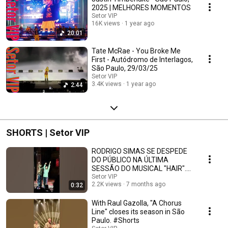
2025 | MELHORES MOMENTOS
Setor VIP
16K views
1 year ago
20:01
Tate McRae - You Broke Me
First - Autódromo de Interlagos,
São Paulo, 29/03/25
Setor VIP
3.4K views
1 year ago
2:44
SHORTS | Setor VIP
RODRIGO SIMAS SE DESPEDE
DO PÚBLICO NA ÚLTIMA
SESSÃO DO MUSICAL "HAIR".
#SHORTS
Setor VIP
2.2K views
7 months ago
0:32
With Raul Gazolla, "A Chorus
Line" closes its season in São
Paulo. #Shorts