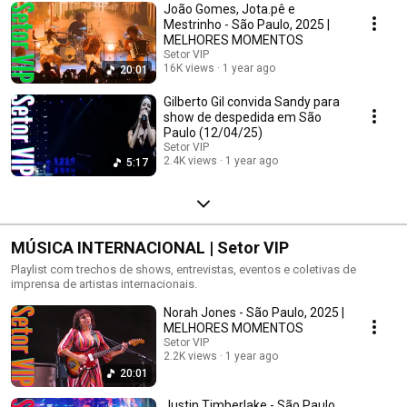
João Gomes, Jota.pê e
Mestrinho - São Paulo, 2025 |
MELHORES MOMENTOS
Setor VIP
16K views
1 year ago
20:01
Gilberto Gil convida Sandy para
show de despedida em São
Paulo (12/04/25)
Setor VIP
2.4K views
1 year ago
5:17
MÚSICA INTERNACIONAL | Setor VIP
Playlist com trechos de shows, entrevistas, eventos e coletivas de
imprensa de artistas internacionais.
Norah Jones - São Paulo, 2025 |
MELHORES MOMENTOS
Setor VIP
2.2K views
1 year ago
20:01
Justin Timberlake - São Paulo,