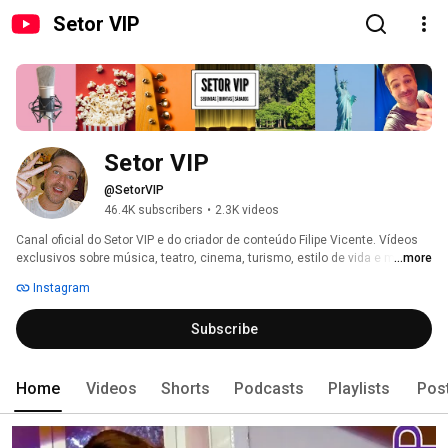
Setor VIP
Setor VIP
@SetorVIP
46.4K subscribers
•
2.3K videos
Canal oficial do Setor VIP e do criador de conteúdo Filipe Vicente. Vídeos 
exclusivos sobre música, teatro, cinema, turismo, estilo de vida e muito 
...more
mais! 
Instagram
Subscribe
Home
Videos
Shorts
Podcasts
Playlists
Pos