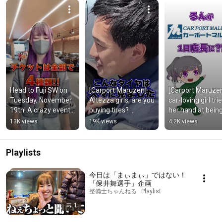
Head to Fuji SW on 
[Carport Maruzen] 
[Carport Maruzen
Tuesday, November 
Altezza girls, are you 
car-loving girl trie
19th! A crazy event 
buying tires? 
her hand at being
where you can 
President Yone tells 
the manager of a
13K views
19K views
4.2K views
experience the 
us his favorite tires!
tire shop for a day
whole world...
Playlists
今日は「まぃまぃ」ではない！
「保井舞選手」企画
整備士ちゃんねる · Playlist
1