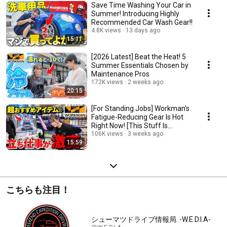
Save Time Washing Your Car in
Summer! Introducing Highly
Recommended Car Wash Gear!!
4.8K views
13 days ago
15:11
[2026 Latest] Beat the Heat! 5
Summer Essentials Chosen by
Maintenance Pros
172K views
2 weeks ago
20:15
[For Standing Jobs] Workman's
Fatigue-Reducing Gear Is Hot
Right Now! [This Stuff Is
Amazing]
106K views
3 weeks ago
15:59
こちらも注目！
シューマツドライブ情報局. -W.E.D.I.A-