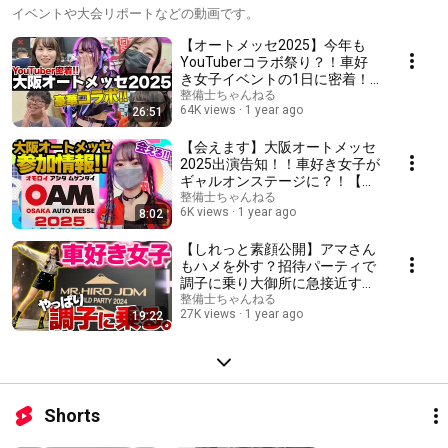
イベントや大会リポートなどの動画です。
【オートメッセ2025】今年も
YouTuberコラボ祭り？！車好
き女子イベントの1日に密着！
あま猫さん/蛇女さん/おちょピ
整備士ちゃんねる
64K views
1 year ago
26:51
ットさん/チャンネル隊長さん
【会えます】大阪オートメッセ
2025出演告知！！車好き女子が
ギャルオンステージに？！【告
知】Osaka Auto Messe2025
整備士ちゃんねる
6K views
1 year ago
8:02
【しれっと素顔公開】アマさん
もハメを外す？招待パーティで
調子に乗り大御所に急接近する
車好き女子 JDM MR.HIRO CAR
整備士ちゃんねる
27K views
1 year ago
19:22
STUDIO 頭文字D
Shorts