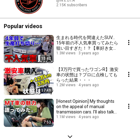
@W.E.D.I.A
2.15K subscribers
Popular videos
生まれる時代を間違えたSUV…
15年前の不人気車買ってみたら
狙い目すぎた！？【車好き女
子】
1.3M views
3 years ago
15:42
【3万円で買ったワゴンR】激安
車の状態は？プロに点検しても
らった結果・・・
1.2M views
4 years ago
17:49
[Honest Opinion] My thoughts
on the appeal of manual
transmission cars. I'll also talk
about the ...
1.1M views
4 years ago
7:53