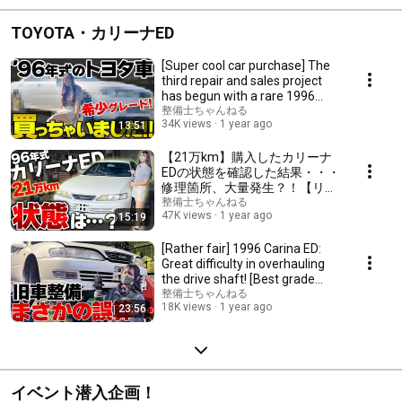
TOYOTA・カリーナED
[Super cool car purchase] The
third repair and sales project
has begun with a rare 1996
model "th...
整備士ちゃんねる
34K views
1 year ago
13:51
【21万km】購入したカリーナ
EDの状態を確認した結果・・・
修理箇所、大量発生？！【リフ
レッシュ企画vol.2】TOYOTA
整備士ちゃんねる
47K views
1 year ago
15:19
CARINA ED GT Exciting Ver.
[Rather fair] 1996 Carina ED:
Great difficulty in overhauling
the drive shaft! [Best grade
strut]
整備士ちゃんねる
18K views
1 year ago
23:56
イベント潜入企画！