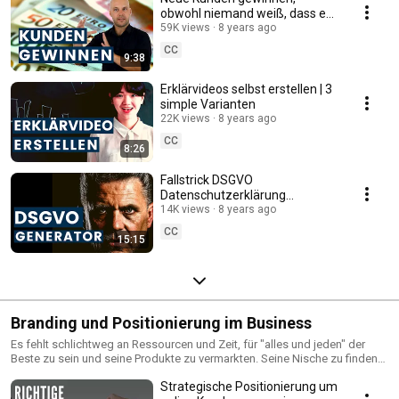
obwohl niemand weiß, dass es
dich gibt
59K views
8 years ago
CC
9:38
Erklärvideos selbst erstellen | 3
simple Varianten
22K views
8 years ago
CC
8:26
Fallstrick DSGVO
Datenschutzerklärung
Generator?!
14K views
8 years ago
CC
15:15
Branding und Positionierung im Business
Es fehlt schlichtweg an Ressourcen und Zeit, für "alles und jeden" der
Beste zu sein und seine Produkte zu vermarkten. Seine Nische zu finden
und sich als unangefochtener Experte zu positionieren ist eine effektive
Strategische Positionierung um
Strategie, um mit seiner Dienstleistung herauszustechen. Seine Nische zu