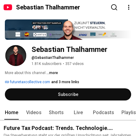
Sebastian Thalhammer
Sebastian Thalhammer
@SebastianThalhammer
1.81K subscribers
•
357 videos
More about this channel
...more
futuretaxcollective.com
and 3 more links
Subscribe
Home
Videos
Shorts
Live
Podcasts
Playli
Future Tax Podcast: Trends. Technologie.
Transformation.
Die Steuerberatung steht vor der größten Umschichtung seit Jahrzehnten.