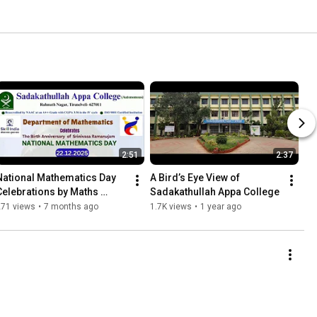
2:51
2:37
National Mathematics Day 
A Bird’s Eye View of 
Celebrations by Maths 
Sadakathullah Appa College
Department
271 views
•
7 months ago
1.7K views
•
1 year ago