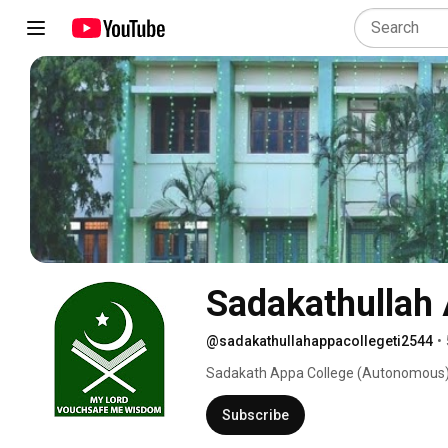
Sadakathullah 
@sadakathullahappacollegeti2544
•
Sadakath Appa College (Autonomous)
Subscribe