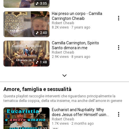
3:05
Hai preso un corpo - Camilla
Carrington Cheaib
Robert Cheaib
8.2K views
7 years ago
2:40
Camilla Carrington, Spirito
Santo dimora in me
Robert Cheaib
2.9K views
8 years ago
1:48
Amore, famiglia e sessualità
Questa playlist raccoglie interventi che riguardano principalmente la
tematica della coppia, della vita insieme, ma anche dell'amore in genere
Eucharist and Nuptiality: Why
does Jesus offer Himself using
the language of union in love?
Robert Cheaib
1.7K views
2 months ago