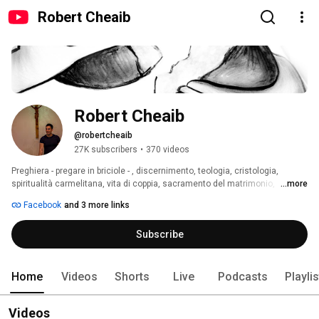
Robert Cheaib
Robert Cheaib
@robertcheaib
27K subscribers
•
370 videos
Preghiera - pregare in briciole - , discernimento, teologia, cristologia, 
spiritualità carmelitana, vita di coppia, sacramento del matrimonio, 
...more
recensioni di libri di spiritualità e di teologia... questi sono solo alcuni dei 
Facebook
and 3 more links
temi che tratta questo canale. 
Subscribe
Home
Videos
Shorts
Live
Podcasts
Playli
Videos