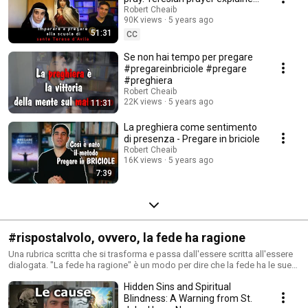
diverse altre sfaccettature dell'avventura della preghiera. Il testo di
by a Carmelite nun.
Robert Cheaib
riferimento per il cammino è Pregare in briciole. Un metodo semplice per
90K views
5 years ago
vivere la preghiera. Lo trovi qui: https://bit.ly/pregabri oppure qua:
51:31
CC
https://bit.ly/libsanto Parliamo di preghiera, ma soprattutto portiamoci
reciprocamente in preghiera. Preghiamo nella certezza che è lo Spirito
Se non hai tempo per pregare
che prega in noi con gemiti inesprimibili. Buon Cammino!
#pregareinbriciole #pregare
#preghiera
Robert Cheaib
22K views
5 years ago
11:31
La preghiera come sentimento
di presenza - Pregare in briciole
Robert Cheaib
16K views
5 years ago
7:39
#rispostalvolo, ovvero, la fede ha ragione
Una rubrica scritta che si trasforma e passa dall'essere scritta all'essere
dialogata. "La fede ha ragione" è un modo per dire che la fede ha le sue
ragioni e che la fede e la ragione sono come le due ali con le quali lo
Hidden Sins and Spiritual
Spirito si eleva verso Dio (cf. Giovanni Paolo II). Se hai domande, puoi
sottoporle a questo link: https://www.theologhia.com/p/contatti.html
Blindness: A Warning from St.