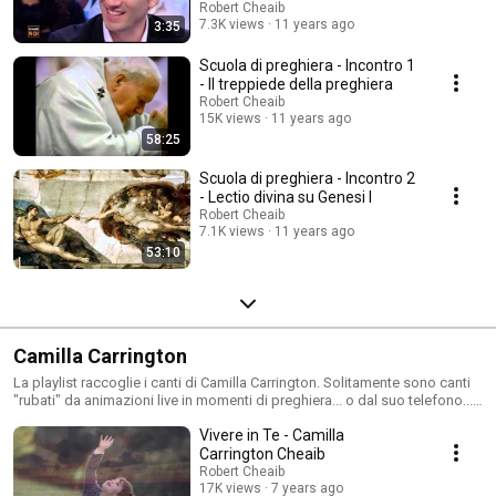
Robert Cheaib
7.3K views
11 years ago
3:35
Scuola di preghiera - Incontro 1
- Il treppiede della preghiera
Robert Cheaib
15K views
11 years ago
58:25
Scuola di preghiera - Incontro 2
- Lectio divina su Genesi I
Robert Cheaib
7.1K views
11 years ago
53:10
Camilla Carrington
La playlist raccoglie i canti di Camilla Carrington. Solitamente sono canti
"rubati" da animazioni live in momenti di preghiera... o dal suo telefono...
con la speranza che siano utili per "pregare due volte".
Vivere in Te - Camilla
Carrington Cheaib
Robert Cheaib
17K views
7 years ago