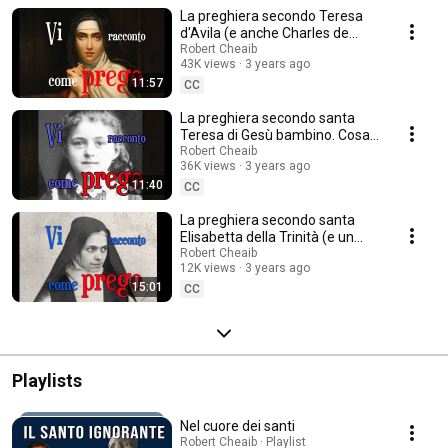
rispondere con semplicità questa playlist ispirata al libro di Robert
La preghiera secondo Teresa
Cheaib, Volti della preghiera.
d'Avila (e anche Charles de
Foucauld)
Robert Cheaib
43K views
3 years ago
11:57
CC
La preghiera secondo santa
Teresa di Gesù bambino. Cosa
fare quando il cuore è arido?
Robert Cheaib
36K views
3 years ago
11:40
CC
La preghiera secondo santa
Elisabetta della Trinità (e un
altro paio di santi...)
Robert Cheaib
12K views
3 years ago
15:01
CC
Playlists
Nel cuore dei santi
Robert Cheaib · Playlist