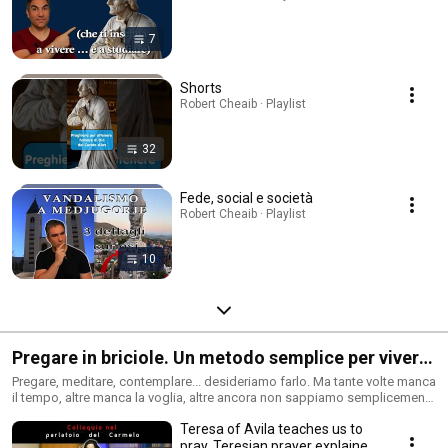
7
Shorts
Robert Cheaib · Playlist
32
Fede, social e società
Robert Cheaib · Playlist
10
Pregare in briciole. Un metodo semplice per vivere
la preghiera
Pregare, meditare, contemplare... desideriamo farlo. Ma tante volte manca
il tempo, altre manca la voglia, altre ancora non sappiamo semplicemente
come fare. Questa playlist è una piccola scuola di preghiera, per pregare
Teresa of Avila teaches us to
in briciole, per riflettere sulla benedizione, sull'adorazione, sulla lectio
divina, l'intercessione, la preghiera di domanda, la lettura spirituale e
pray. Teresian prayer explained