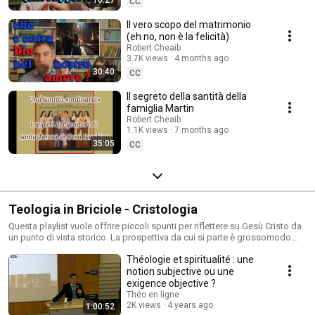
10:27
CC
Il vero scopo del matrimonio
(eh no, non è la felicità)
Robert Cheaib
3.7K views
4 months ago
30:40
CC
Il segreto della santità della
famiglia Martin
Robert Cheaib
1.1K views
7 months ago
35:05
CC
Teologia in Briciole - Cristologia
Questa playlist vuole offrire piccoli spunti per riflettere su Gesù Cristo da
un punto di vista storico. La prospettiva da cui si parte è grossomodo
questa: se guardo a Gesù non da un'ottica credente, cosa posso ritenere
Théologie et spiritualité : une
per vero e attendibile?
notion subjective ou une
exigence objective ?
Théo en ligne
2K views
4 years ago
1:00:52