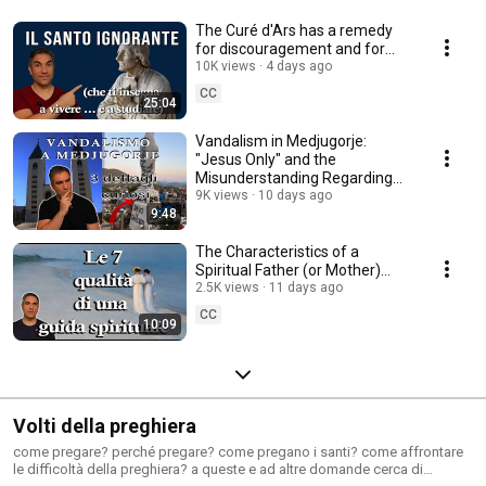
The Curé d'Ars has a remedy
for discouragement and for
those who struggle with their
10K views
4 days ago
studies
CC
25:04
Vandalism in Medjugorje:
"Jesus Only" and the
Misunderstanding Regarding
Mary Queen of Peace
9K views
10 days ago
9:48
The Characteristics of a
Spiritual Father (or Mother)
According to God's Heart
2.5K views
11 days ago
CC
10:09
Volti della preghiera
come pregare? perché pregare? come pregano i santi? come affrontare
le difficoltà della preghiera? a queste e ad altre domande cerca di