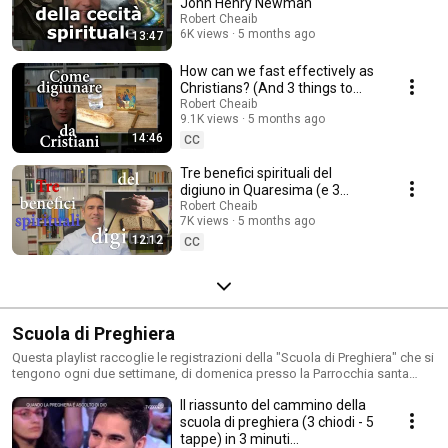
John Henry Newman
Robert Cheaib
6K views
5 months ago
13:47
How can we fast effectively as
Christians? (And 3 things to
watch out for)
Robert Cheaib
9.1K views
5 months ago
14:46
CC
Tre benefici spirituali del
digiuno in Quaresima (e 3
ragioni sbagliate per evitarlo)
Robert Cheaib
7K views
5 months ago
12:12
CC
Scuola di Preghiera
Questa playlist raccoglie le registrazioni della "Scuola di Preghiera" che si
tengono ogni due settimane, di domenica presso la Parrocchia santa
Faustina Kowalska a Roma. Il corso, iniziato a ottobre 2014 si concluderà
Il riassunto del cammino della
tra maggio e giugno 2015.
scuola di preghiera (3 chiodi - 5
tappe) in 3 minuti...