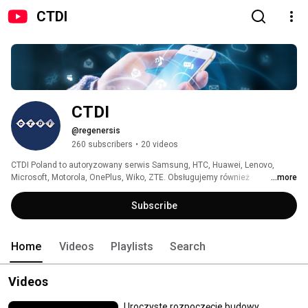
CTDI
CTDI
@regenersis
260 subscribers
•
20 videos
CTDI Poland to autoryzowany serwis Samsung, HTC, Huawei, Lenovo, 
Microsoft, Motorola, OnePlus, Wiko, ZTE. Obsługujemy również 
...more
gwarancyjnie urządzenia z Orange, Play, Polkomtel, T-Mobile. Zapraszamy 
do subskrypcji naszego kanału - będziemy publikować porady dla 
Subscribe
Użytkowników telefonów, smartfonów, tabletów i laptopów oraz informacje 
o CTDI Poland. 
Home
Videos
Playlists
Search
Videos
Uroczyste rozpoczęcie budowy