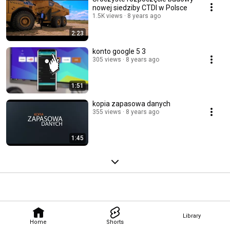
nowej siedziby CTDI w Polsce
1.5K views
8 years ago
2:23
konto google 5 3
305 views
8 years ago
1:51
kopia zapasowa danych
355 views
8 years ago
1:45
Library
Home
Shorts