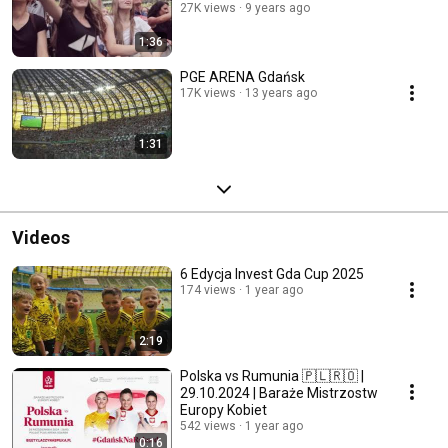
27K views
9 years ago
1:36
PGE ARENA Gdańsk
17K views
13 years ago
1:31
Videos
6 Edycja Invest Gda Cup 2025
174 views
1 year ago
2:19
Polska vs Rumunia 🇵🇱🇷🇴 |
29.10.2024 | Baraże Mistrzostw
Europy Kobiet
542 views
1 year ago
0:16