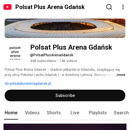
Polsat Plus Arena Gdańsk
Polsat Plus Arena Gdańsk
@PolsatPlusArenaGdańsk
448 subscribers
•
146 videos
Polsat Plus Arena Gdańsk – stadion piłkarski w Gdańsku, znajdujący się 
przy ulicy Pokoleń Lechii Gdańsk 1, w dzielnicy Letnica. Stanowi własność 
...more
miasta Gdańska, a jego głównym użytkownikiem jest klub piłkarski Lechia 
polsatplusarenagdansk.pl
Gdańsk. 
Subscribe
Home
Videos
Shorts
Live
Playlists
Search