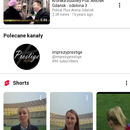
Kronika budowy PGE ARENA
Gdańsk - odsłona 3
Polsat Plus Arena Gdańsk
2.2K views
15 years ago
5:46
Polecane kanały
imprezyprestige
@imprezyprestige
896 subscribers
Shorts