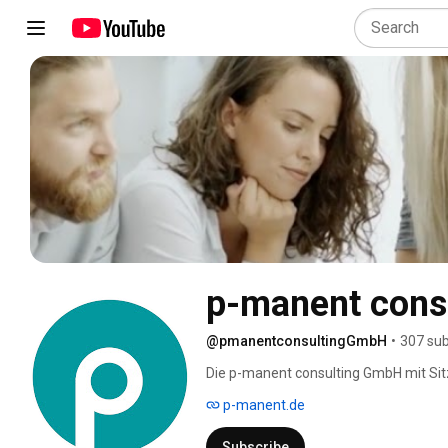
p-manent cons
@pmanentconsultingGmbH
•
307 sub
Die p-manent consulting GmbH mit Sitz 
Einführung von HR-IT Systemen, wie T
p-manent.de
und Learning. Wir beraten Firmen beim
marktführenden Produkten die HR-Stra
Subscribe