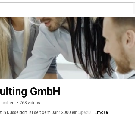
ulting GmbH
scribers
•
768 videos
in Düsseldorf ist seit dem Jahr 2000 ein Spezialist zur 
...more
alentmanagement, e-Recruiting, Performance, Kultur 
 Einkauf von Softwarelösungen und setzen mit Hilfe 
tegie in pragmatische Prozesse um. Dabei stehen wir 