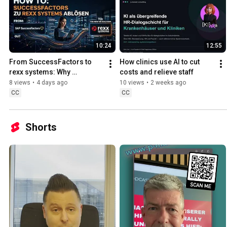
10:24
12:55
From SuccessFactors to 
How clinics use AI to cut 
rexx systems: Why 
costs and relieve staff
switching your HR system is 
8 views
•
4 days ago
10 views
•
2 weeks ago
primarily change 
CC
CC
management
Shorts