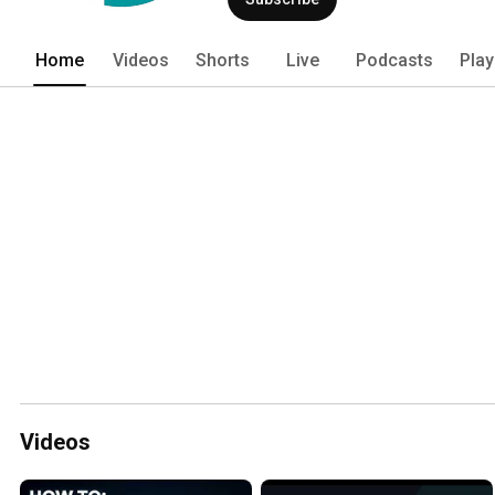
mit einem Team aus Kundenberatern, P
Prozesseberatern in nationalen und i
Home
Videos
Shorts
Live
Podcasts
Play
Videos