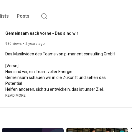
rojektmanager, IT-Spezialisten, Trainer und HR-
nternationalen Projekten unseren Kunden zur Verfügung. 
lists
Posts
Gemeinsam nach vorne - Das sind wir!
980 views
2 years ago
Das Musikvideo des Teams von p-manent consulting GmbH

[Verse]

Hier sind wir, ein Team voller Energie

Gemeinsam schauen wir in die Zukunft und sehen das 
Potential

Helfen anderen, sich zu entwickeln, das ist unser Ziel

Positive Energien, gemeinsames Handeln, das ist unser Stil

READ MORE
[Chorus]

Gemeinsam nach vorne, wir können alles erreichen (alles 
erreichen)

Gemeinsam nach vorne, wir lassen uns nicht unterkriegen 
(unterkriegen)
