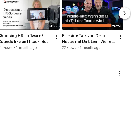
4:55
26:24
Choosing HR software? 
Fireside Talk von Gero 
ounds like an IT task. But at 
Hesse mit Dirk Linn: Wenn KI 
ovopress, it's a part of 
Teil des Teams wird ► 
31 views
•
1 month ago
22 views
•
1 month ago
company development.
EMBRACE 2026 in Berlin