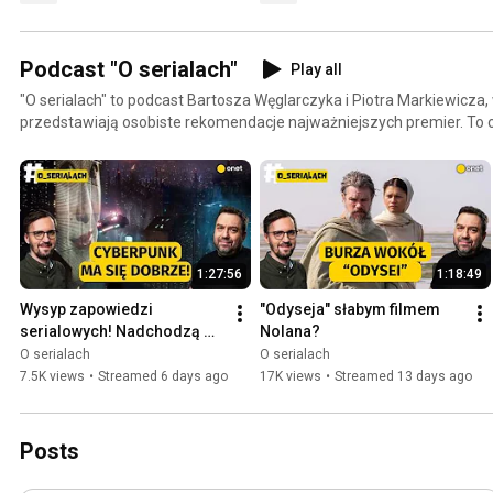
Podcast "O serialach"
Play all
"O serialach" to podcast Bartosza Węglarczyka i Piotra Markiewicz
przedstawiają osobiste rekomendacje najważniejszych premier. To
każdego fana filmowego i serialowego świata, podszyta wiedzą o ni
1:27:56
1:18:49
Wysyp zapowiedzi 
"Odyseja" słabym filmem 
serialowych! Nadchodzą 
Nolana?
dobre czasy dla fanów 
O serialach
O serialach
cyberpunku
7.5K views
•
Streamed 6 days ago
17K views
•
Streamed 13 days ago
Posts