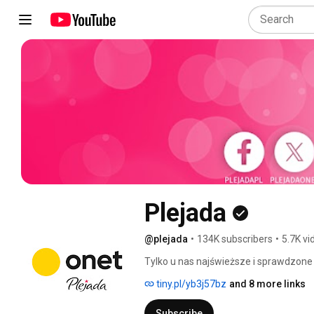
Plejada
@plejada
•
134K subscribers
•
5.7K vi
Tylko u nas najświeższe i sprawdzone
tiny.pl/yb3j57bz
and 8 more links
Subscribe