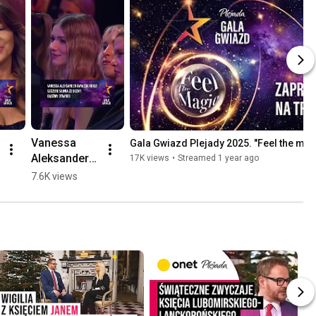
Vanessa 
Gala Gwiazd Plejady 2025. "Feel the mag
Aleksander 
17K views
•
Streamed 1 year ago
Gwiazdą 
7.6K views
Roku! 
Szczere 
słowa ze 
sceny: 
"Bądźmy 
otwarci"