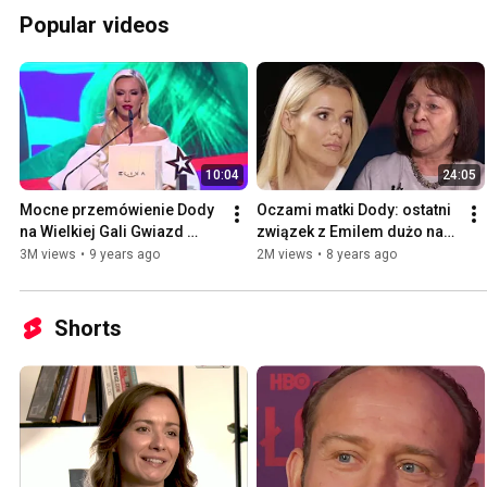
Popular videos
10:04
24:05
Mocne przemówienie Dody 
Oczami matki Dody: ostatni 
na Wielkiej Gali Gwiazd 
związek z Emilem dużo nas 
Plejady 2017
kosztuje
3M views
•
9 years ago
2M views
•
8 years ago
Shorts