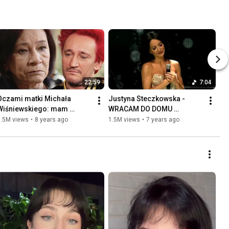
22:59
7:04
Oczami matki Michała 
Justyna Steczkowska - 
Wiśniewskiego: mam 
WRACAM DO DOMU 
nadzieję, że Michał mi 
#ArtyściPrzeciwNienawiści
1.5M views
•
8 years ago
1.5M views
•
7 years ago
wybaczy