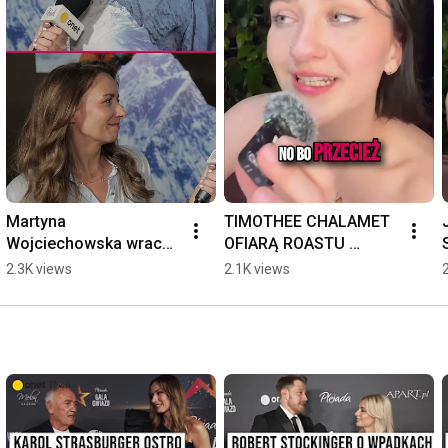
Martyna 
TIMOTHEE CHALAMET 
Wojciechowska wraca 
OFIARĄ ROASTU 
do dawnej traumy. 
PODCZAS OSCARÓW | 
2.3K views
2.1K views
"Nauczyłam się o tym 
Plejada
mówić" | Plejada