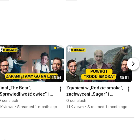
45:04
50:51
inał „The Bear”, 
Zgubieni w „Rodzie smoka”, 
„Sprawiedliwość owiec” i 
zachwyceni „Sugar” i 
„Ranczo Duttonów”
rozczarowani nową 
 serialach
O serialach
ekranizacją Cobena
9K views
•
Streamed 1 month ago
11K views
•
Streamed 1 month ago