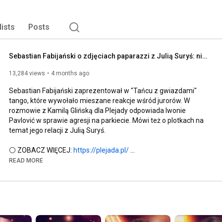
lists
Posts
Sebastian Fabijański o zdjęciach paparazzi z Julią Suryś: nie mam nic do ukrycia | Plejada
13,284 views
4 months ago
Sebastian Fabijański zaprezentował w "Tańcu z gwiazdami" 
tango, które wywołało mieszane reakcje wśród jurorów. W 
rozmowie z Kamilą Glińską dla Plejady odpowiada Iwonie 
Pavlović w sprawie agresji na parkiecie. Mówi też o plotkach na 
temat jego relacji z Julią Suryś.

⚪ ZOBACZ WIĘCEJ: 
https://plejada.pl/
➡️ 

READ MORE
🔔 SUBSKRYBUJ KANAŁ: 
http://bit.ly/PlejadaSUB
⚪ Tylko u nas znajdziesz najświeższe i sprawdzone 
informacje z show-biznesu. 

Plejada - z nami będziesz bliżej gwiazd⭐

Dołącz do naszej społeczności! 💛
