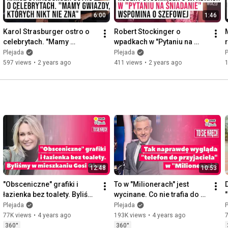
6:00
1:46
Karol Strasburger ostro o 
Robert Stockinger o 
celebrytach. "Mamy 
wpadkach w "Pytaniu na 
gwiazdy, których nikt nie 
śniadanie". Wspomina o 
Plejada
Plejada
P
zna" I Plejada
szefowej  |Plejada
597 views
•
2 years ago
411 views
•
2 years ago
1
12:48
10:53
"Obsceniczne" grafiki i 
To w "Milionerach" jest 
łazienka bez toalety. Byliśmy 
wycinane. Co nie trafia do 
w mieszkaniu Gosi Ohme | 
emisji? I ToSięKręci #1
Plejada
Plejada
P
To się kręci! #2
s
77K views
•
4 years ago
193K views
•
4 years ago
7
360°
360°