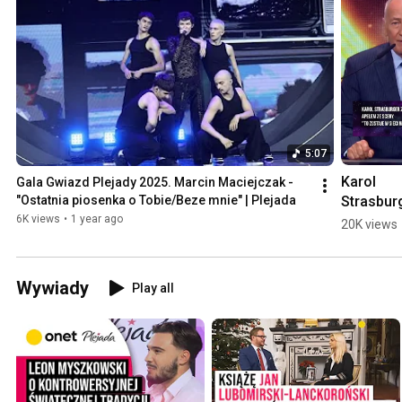
5:07
Karol 
Gala Gwiazd Plejady 2025. Marcin Maciejczak - 
Strasburg
"Ostatnia piosenka o Tobie/Beze mnie" | Plejada
z apelem 
6K views
•
1 year ago
20K views
sceny: to 
zostaje w
sieci na 
Wywiady
Play all
zawsze