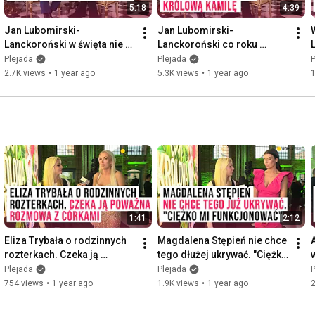
5:18
4:39
Jan Lubomirski-
Jan Lubomirski-
Lanckoroński w święta nie 
Lanckoroński co roku 
liczy kalorii. "Bûche de Noël 
przeprasza królową Kamilę. 
Plejada
Plejada
P
i indyk z kasztanami" 
"Staram się" | Plejada
2.7K views
•
1 year ago
5.3K views
•
1 year ago
Plejada
1:41
2:12
Eliza Trybała o rodzinnych 
Magdalena Stępień nie chce 
rozterkach. Czeka ją 
tego dłużej ukrywać. "Ciężko 
poważna rozmowa z 
mi funkcjonować" | Plejada
4
Plejada
Plejada
P
córkami | Plejada
754 views
•
1 year ago
1.9K views
•
1 year ago
2