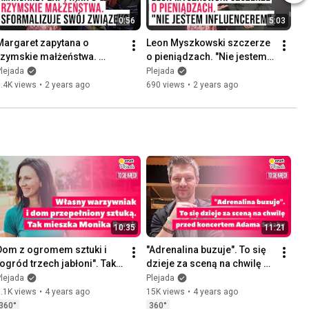
0:56
5:03
Margaret zapytana o 
Leon Myszkowski szczerze 
rzymskie małżeństwa. 
o pieniądzach. "Nie jestem 
Sformalizuje swój związek? 
influencerem" |Plejada
lejada
Plejada
|Plejada
.4K views
•
2 years ago
690 views
•
2 years ago
10:35
11:21
Dom z ogromem sztuki i 
"Adrenalina buzuje". To się 
"ogród trzech jabłoni". Tak 
dzieje za sceną na chwilę 
mieszka Monika Pyrek  | To 
przed koncertem Adama 
lejada
Plejada
ię kręci!  #5
Sztaby | To się kręci #6
.1K views
•
4 years ago
15K views
•
4 years ago
360°
360°