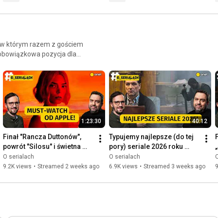
a, w którym razem z gościem
 obowiązkowa pozycja dla
eoczywistych faktach.
1:23:30
40:12
Finał "Rancza Duttonów", 
Typujemy najlepsze (do tej 
F
powrót "Silosu" i świetna 
pory) seriale 2026 roku 
premiera od Apple
[RANKING]
O serialach
O serialach
O
9.2K views
•
Streamed 2 weeks ago
6.9K views
•
Streamed 3 weeks ago