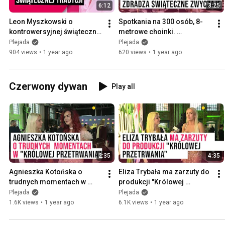
6:12
3:25
Leon Myszkowski o 
Spotkania na 300 osób, 8-
kontrowersyjnej świątecznej 
metrowe choinki. 
tradycji. "Byłem 
Świąteczne zwyczaje Jana 
Plejada
Plejada
piromanem" | Plejada
Lubomirskiego-
904 views
•
1 year ago
620 views
•
1 year ago
Lanckorońskiego
Czerwony dywan
Play all
2:35
4:35
Agnieszka Kotońska o 
Eliza Trybała ma zarzuty do 
trudnych momentach w 
produkcji "Królowej 
"Królowej przetrwania". 
przetrwania". "Nie jestem 
Plejada
Plejada
"Popłakałam w poduchę" | 
taką osobą" | Plejada
1.6K views
•
1 year ago
6.1K views
•
1 year ago
Plejada