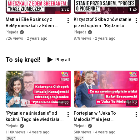
2:32
1:26
Mattia i Elie Rosinscy z 
Krzysztof Skiba znów stanie 
BeMy mieszkali z Edem 
przed sądem. "Będzie to 
Sheeranem. "Nasz 
proces o piosenkę"
Plejada
Plejada
ziomeczek" | Plejada
726 views
•
2 years ago
878 views
•
2 years ago
To się kręci!
Play all
15:22
13:52
"Pytanie na śniadanie" od 
Fortepian w "Jaka To 
kuchni. Tego nie wiedziała 
Melodia?" nie jest 
nawet Katarzyna Cichopek | 
prawdziwy? Odkrywamy 
Plejada
Plejada
"To się kręci!" #4
tajemnice programu | To Się 
110K views
•
4 years ago
50K views
•
4 years ago
Kręci! #3
360°
360°