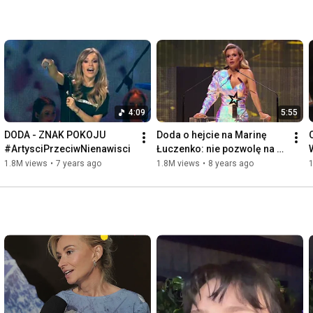
4:09
5:55
DODA - ZNAK POKOJU 
Doda o hejcie na Marinę 
#ArtysciPrzeciwNienawisci
Łuczenko: nie pozwolę na 
coś takiego | Wielka Gala 
1.8M views
•
7 years ago
1.8M views
•
8 years ago
Gwiazd Plejady 2018