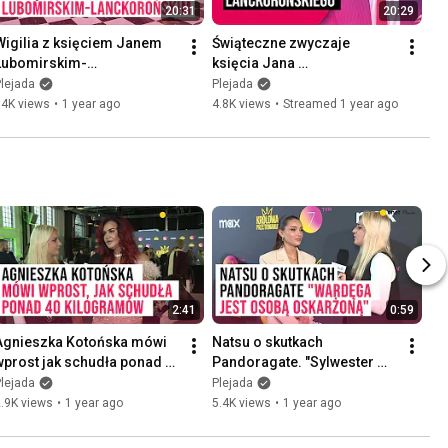
20:31
20:29
Wigilia z księciem Janem 
Świąteczne zwyczaje 
Lubomirskim-
księcia Jana 
Lanckorońskim | Plejada
Lubomirskiego-
lejada
Plejada
Lanckorońskiego
14K views
•
1 year ago
4.8K views
•
Streamed 1 year ago
2:41
0:59
Agnieszka Kotońska mówi 
Natsu o skutkach 
wprost jak schudła ponad 
Pandoragate. "Sylwester 
0 kg. "To były nocki 
Wardęga jest osobą 
lejada
Plejada
przepłakane" | Plejada
oskarżoną" | Plejada
.9K views
•
1 year ago
5.4K views
•
1 year ago