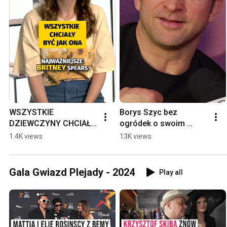
WSZYSTKIE 
Borys Szyc bez 
DZIEWCZYNY CHCIAŁY 
ogródek o swoim 
BYĆ JAK ONA
małżeństwie. "Czasem 
1.4K views
13K views
wkurza" | Plejada
Gala Gwiazd Plejady - 2024
Play all