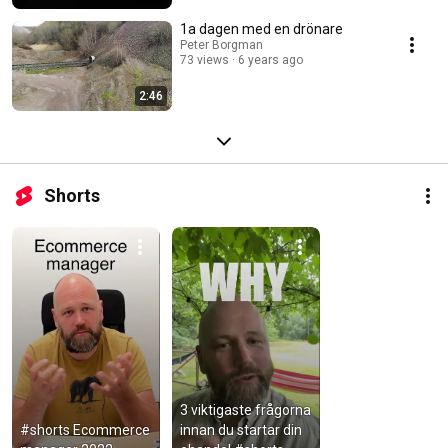
1a dagen med en drönare
Peter Borgman
73 views
6 years ago
2:46
Shorts
3 viktigaste frågorna 
#shorts Ecommerce 
innan du startar din 