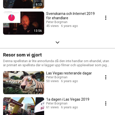
9:13
Svenskarna och Internet 2019
för ehandlare
Peter Borgman
45 views
6 years ago
13:56
Resor som vi gjort
Denna spellistan är lite annorlunda då den inte handlar om ehandel, utan
är primärt en spellista där vi lägger upp filmer och upplevelser som jag
och min fru gör om dagarna. Målgruppen är primärt våra vänner och
Las Vegas resterande dagar
bekanta, men den kan kanske även inspirera andra personer med saker
som ni kanske själv vill göra.
Peter Borgman
50 views
6 years ago
6:33
1a dagen i Las Vegas 2019
Peter Borgman
61 views
6 years ago