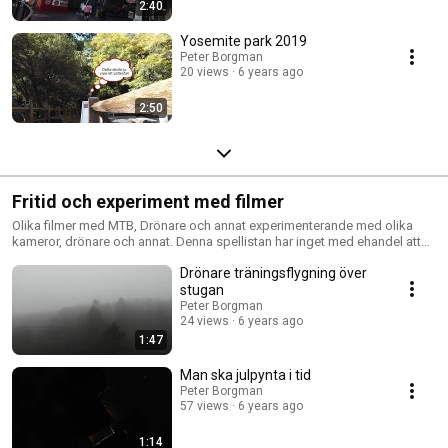
2:40
Yosemite park 2019
Peter Borgman
20 views
6 years ago
2:50
Fritid och experiment med filmer
Olika filmer med MTB, Drönare och annat experimenterande med olika
kameror, drönare och annat. Denna spellistan har inget med ehandel att
göra, utan är att se som en lista där mina experiment med kameror,
Drönare träningsflygning över
drönare och annat läggs upp. Här lägger jag också upp lite filmer från
mitt största intresse på fritiden, vilket är att köra Mountainbike (MTB). Ifall
stugan
ni har tips på bra ställen att köra Mountainbike, tveka inte att kontakta mig
Peter Borgman
på Instagram @mrborgman vi kan kanske köra en runda tillsammans.
24 views
6 years ago
1:47
Man ska julpynta i tid
Peter Borgman
57 views
6 years ago
1:14