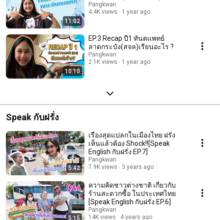
Pangkwan
4.4K views
1 year ago
11:02
EP.3 Recap ปี1 ทันตแพทย์
ลาดกระบัง(สจล)เรียนอะไร ?
Pangkwan
2.1K views
1 year ago
10:10
Speak กับฝรั่ง
เรื่องสุดแปลกในเมืองไทย ฝรั่ง
เห็นแล้วต้อง Shock!![Speak
English กับฝรั่ง EP.7]
Pangkwan
7.9K views
3 years ago
5:42
ความคิดชาวต่างชาติ เกี่ยวกับ
ร้านสะดวกซื้อ ในประเทศไทย
[Speak English กับฝรั่ง EP.6]
Pangkwan
14K views
4 years ago
5:15