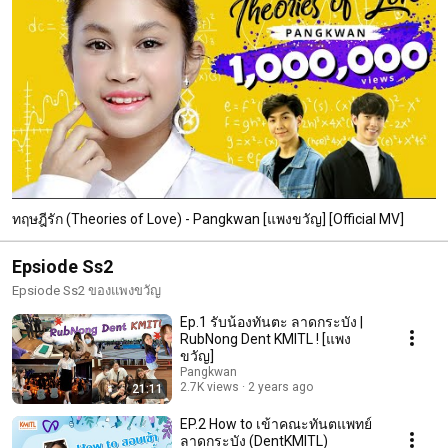
ทฤษฎีรัก (Theories of Love) - Pangkwan [แพงขวัญ] [Official MV]
Epsiode Ss2
Epsiode Ss2 ของแพงขวัญ
Ep.1 รับน้องทันตะ ลาดกระบัง |
RubNong Dent KMITL ! [แพง
ขวัญ]
Pangkwan
2.7K views
2 years ago
21:11
EP.2 How to เข้าคณะทันตแพทย์
ลาดกระบัง (DentKMITL)