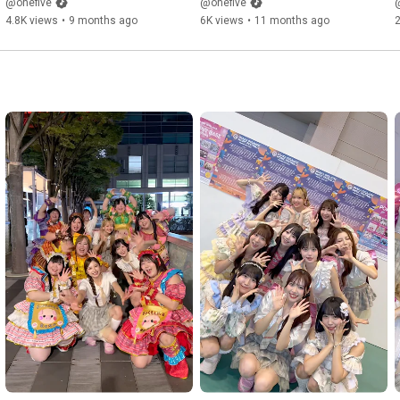
編】100の質問
編】100の質問
@onefive
@onefive
4.8K views
•
9 months ago
6K views
•
11 months ago