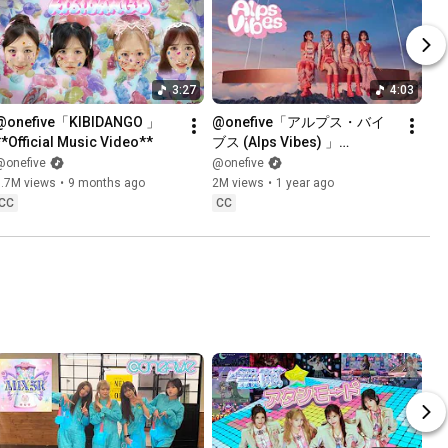
3:27
4:03
@​onefive「KIBIDANGO 」
@​onefive「アルプス・バイ
**Official Music Video**
ブス (Alps Vibes) 」
**Official Music Video**
@onefive
@onefive
1.7M views
•
9 months ago
2M views
•
1 year ago
CC
CC