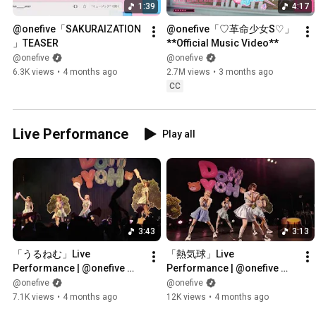
1:39
4:17
@onefive「SAKURAIZATION
@​onefive「♡革命少女S♡」
」TEASER
**Official Music Video**
@onefive
@onefive
6.3K views
•
4 months ago
2.7M views
•
3 months ago
CC
Live Performance
Play all
3:43
3:13
「うるねむ」Live 
「熱気球」Live 
Performance | @onefive 
Performance | @onefive 
LIVE 2025 “DOH YOH”東京公
LIVE 2025 “DOH YOH”東京公
@onefive
@onefive
演
演
7.1K views
•
4 months ago
12K views
•
4 months ago