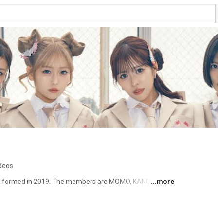
ideos
up formed in 2019. The members are MOMO, KANO, SOYO, 
...more