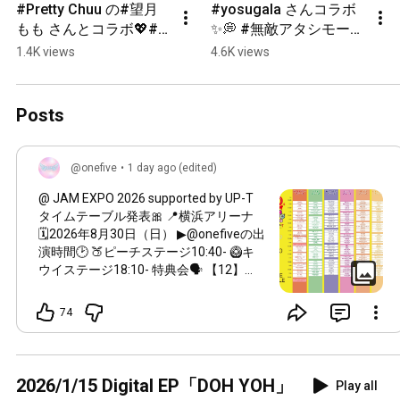
#Pretty Chuu の#望月
#yosugala さんコラボ
もも さんとコラボ💖#
✨💭 #無敵アタシモード 
無敵アタシモード を一
を一緒に踊りました🎶 
1.4K views
4.6K views
緒に踊りました🎶 また
また共演できること楽
共演できること楽しみ
しみにしてます！#ヨス
にしてます！#プリチュ
ガラ #onefive #アイド
Posts
ー #onefive #shorts
ル #shorts
@onefive
•
1 day ago (edited)
@ JAM EXPO 2026 supported by UP-T
タイムテーブル発表🎀 📍横浜アリーナ
🗓️2026年8月30日（日） ▶︎@​onefiveの出
演時間🕑 🍑ピーチステージ
10:40
- 🥝キ
ウイステージ
18:10
- 特典会🗣️ 【12】
11:20
- お待ちしております✨ 🔗
atjam.jp/expo2026
74
2026/1/15 Digital EP「DOH YOH」
Play all