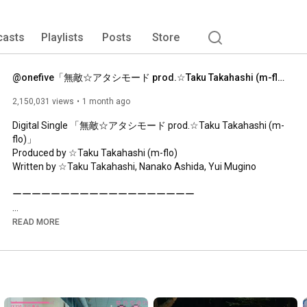
casts
Playlists
Posts
Store
@​onefive「無敵☆アタシモード prod.☆Taku Takahashi (m-flo)」**Official Music Video**
2,150,031 views
1 month ago
Digital Single 「無敵☆アタシモード prod.☆Taku Takahashi (m-
flo)」

Produced by ☆Taku Takahashi (m-flo)

Written by ☆Taku Takahashi, Nanako Ashida, Yui Mugino

ーーーーーーーーーーーーーーーーーーー

🎤@onefive LIVE 2026 Zepp TOUR 開催決定！

READ MORE
▽日時・会場

【大阪公演】

2026年10月30日(金)

Open18:00/Start19:00

会場:Zepp Namba
