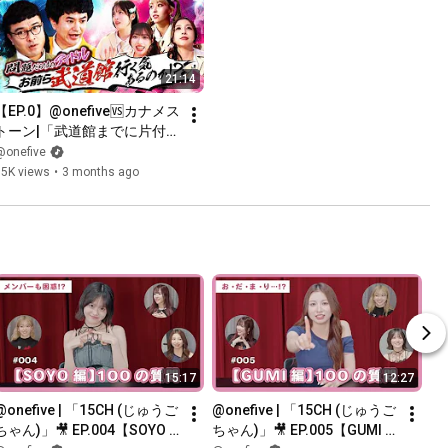
21:14
【EP.0】@onefive🆚カナメス
トーン|「武道館までに片付け
たい15の問題」
@onefive
15K views
•
3 months ago
15:17
12:27
@onefive | 「15CH (じゅうご
@onefive | 「15CH (じゅうご
ちゃん)」🎥 EP.004【SOYO 
ちゃん)」🎥 EP.005【GUMI 