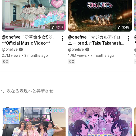
【東京公演】

2026年11月10日(火)

 Open18:00/Start19:00

会場:KT Zepp Yokohama

4:17
3:48
@​onefive「♡革命少女S♡」
@​onefive「マジカルアイロ
https://l-tike.com/onefive/
**Official Music Video**
ニー prod.☆Taku Takahashi 
(m-flo)」**Official Music 
@onefive
@onefive
ーーーーーーーーーーーーーーーーーーー

Video**
2.7M views
•
3 months ago
1.9M views
•
7 months ago
CC
CC
2027年の日本武道館公演を目指すと宣言した@onefiveが、自ら
のオリジン（原点）を背負い、次なる表現へと昇華させるプロ
ジェクト「SAKURAIZATION」🌸

全3曲入りミュージックカード「SAKURAIZATION」をリリー
負い、次なる表現へと昇華させ
ス！

🔗
https://onefive-web.jp/news/detail.ph...
第一弾🎀🌸「♡革命少女S♡」

🔗
https://onefive-jp.lnk.to/kakumei_DLSTR
第二弾🍈🍉「M1X5R」
