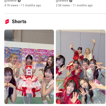
画をはじめるよ！
AIでロゴ制作！
@onefive
@onefive
4.7K views
•
11 months ago
3.5K views
•
11 months ago
Shorts