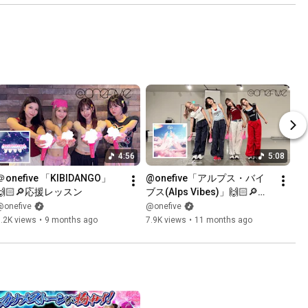
4:56
5:08
＠onefive 「KIBIDANGO」
@onefive「アルプス・バイ
🙌🏻🔎応援レッスン
ブス(Alps Vibes)」🙌🏻🔎応
援レッスン
@onefive
@onefive
.2K views
•
9 months ago
7.9K views
•
11 months ago