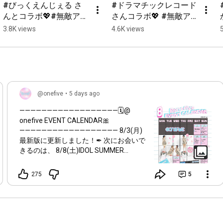
#びっくえんじぇる さ
#ドラマチックレコード 
んとコラボ💖#無敵アタ
さんコラボ💖 #無敵ア
シモード を一緒に踊り
タシモード を一緒に踊
3.8K views
4.6K views
ました🎶 また共演でき
りました🎶 また共演で
ること楽しみにしてま
きること楽しみにして
す！ #onefive  #shorts
ます！#ドマレコ 
#onefive #アイドル  
#shorts
@onefive
•
5 days ago
——————————————————🗓️@​
onefive EVENT CALENDAR🎀
—————————————————— 8/3(月)
最新版に更新しました！✒︎ 次にお会いで
きるのは、 8/8(土)IDOL SUMMER
JUNGLE @お台場R地区 です！🎤 各イベ
ントの詳細🔗 onefive-web.jp/schedule/ ㅤ
275
5