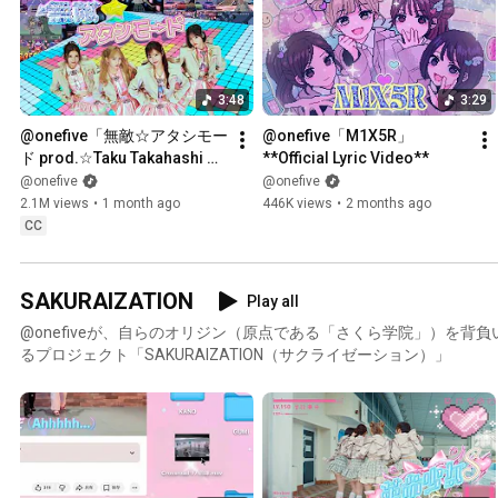
3:48
3:29
@​onefive「無敵☆アタシモー
@​onefive「M1X5R」
ド prod.☆Taku Takahashi 
**Official Lyric Video**
(m-flo)」**Official Music 
@onefive
@onefive
Video**
2.1M views
•
1 month ago
446K views
•
2 months ago
CC
SAKURAIZATION
Play all
@onefiveが、自らのオリジン（原点である「さくら学院」）を背
るプロジェクト「SAKURAIZATION（サクライゼーション）」