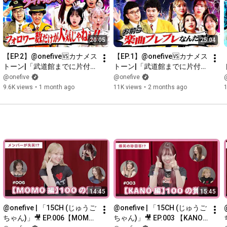
20:05
25:04
【EP.2】@onefive🆚カナメス
【EP.1】@onefive🆚カナメス
トーン|「武道館までに片付け
トーン|「武道館までに片付け
たい15の問題」
たい15の問題」
@onefive
@onefive
9.6K views
•
1 month ago
11K views
•
2 months ago
14:45
15:45
@onefive | 「15CH (じゅうご
@onefive | 「15CH (じゅうご
ちゃん)」🎥 EP.006【MOMO 
ちゃん)」🎥 EP.003 【KANO 