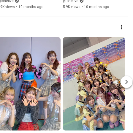
編】100の質問
編】100の質問
@onefive
@onefive
29K views
•
10 months ago
5.9K views
•
10 months ago