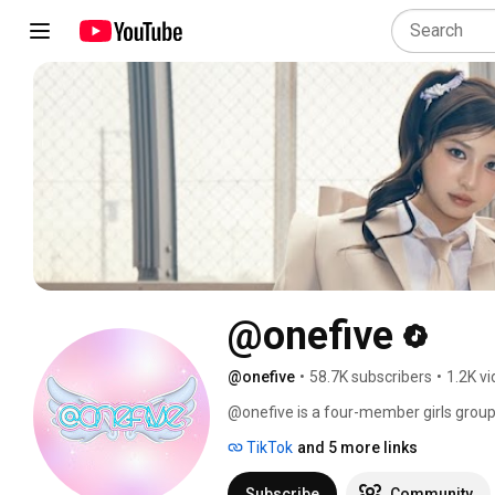
@onefive
@onefive
•
58.7K subscribers
•
1.2K v
@onefive is a four-member girls gro
and GUMI. 
TikTok
and 5 more links
Subscribe
Community