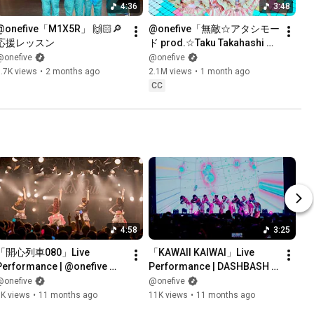
4:36
3:48
@onefive「M1X5R」 🙌🏻🔎
@​onefive「無敵☆アタシモー
応援レッスン
ド prod.☆Taku Takahashi 
(m-flo)」**Official Music 
@onefive
@onefive
Video**
.7K views
•
2 months ago
2.1M views
•
1 month ago
CC
4:58
3:25
「開心列車080」Live 
「KAWAII KAIWAI」Live 
Performance | @onefive 
Performance | DASHBASH 
TOUR 2025 "more than 
vol.1 w/AMEFURASSHI
@onefive
@onefive
kawaii"
9K views
•
11 months ago
11K views
•
11 months ago