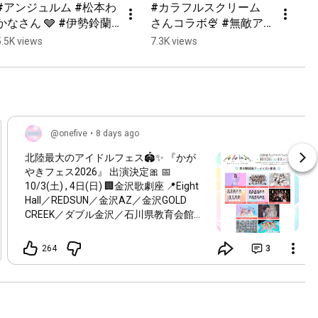
#アンジュルム #松本わ
#カラフルスクリーム 
かなさん 🩶 #伊勢鈴蘭 
さんコラボ🍨 #無敵ア
❤️さんコラボ💖 #無敵
タシモード を一緒に踊
5.5K views
7.3K views
アタシモード を一緒に
りました🎶 また共演で
踊りました🎶 また共演
きること楽しみにして
できること楽しみにし
ます！ #onefive #アイ
てます！ #onefive #ア
ドル #shorts
イドル#shorts
@onefive
•
8 days ago
北陸最大のアイドルフェス🏟️✨ 『かが
やきフェス2026』 出演決定🎀 📅
10/3(土) , 4日(日) 🏢金沢歌劇座 📍Eight
Hall／REDSUN／金沢AZ／金沢GOLD
CREEK／ダブル金沢／石川県教育会館ホ
ール／片町きらら 日程は後日発表！ お
楽しみに🎶 🔗 kagayaki-fes.jp
264
3