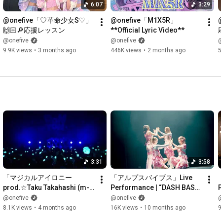
🔗
https://onefive-jp.lnk.to/M1X5R_DLSTR
6:07
3:29
@onefive「♡革命少女S♡」 
@​onefive「M1X5R」
第三弾🦸‍♀️⏰「無敵☆アタシモード prod.☆Taku Takahashi (m-
🙌🏻🔎応援レッスン
**Official Lyric Video**
flo)」

@onefive
@onefive
🔗
https://onefive-jp.lnk.to/invincible_...
9.9K views
•
3 months ago
446K views
•
2 months ago
5
ーーーーーーーーーーーーーーーーーーー

★オフィシャルアプリ『@fifth』会員募集中！

@onefiveをもっと応援できるファンクラブアプリです！

https://subscription.app.c-rayon.com/...
【会費】

月額450円 (旧額680円) / 年額4,980円 (旧額7,480円)

【サービス】

3:31
3:58
■デジタル会員証

「マジカルアイロニー 
「アルプスバイブス」Live 
■@onefive MAGAZINE ※noteより全データを移行してお引越し
prod.☆Taku Takahashi (m-
Performance | “DASH BASH” 
いたします。

flo)」Live Performance | 
‒‒ presented by @onefive 
@onefive
@onefive
■MOVIE

@onefive LIVE 2025 “DOH 
vol.1 ‒ w/"AMEFURASSHI"
8.1K views
•
4 months ago
16K views
•
10 months ago
■メモリアルスケジュール機能

YOH”東京公演
■生配信（不定期）
