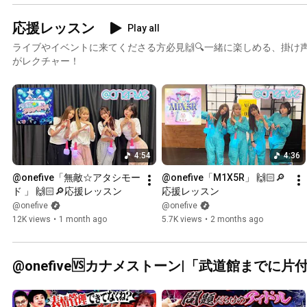
応援レッスン
Play all
ライブやイベントに来てくださる方必見🙌🔍一緒に楽しめる、掛け
がレクチャー！
4:54
4:36
@onefive「無敵☆アタシモー
@onefive「M1X5R」 🙌🏻🔎
ド 」 🙌🏻🔎応援レッスン
応援レッスン
@onefive
@onefive
12K views
•
1 month ago
5.7K views
•
2 months ago
@onefive🆚カナメストーン|「武道館までに片