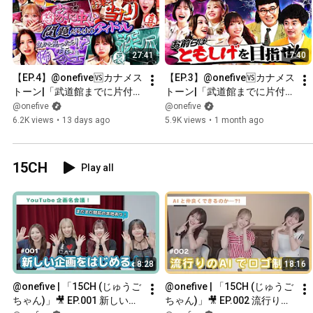
27:41
17:40
【EP.4】@onefive🆚カナメス
【EP.3】@onefive🆚カナメス
トーン|「武道館までに片付け
トーン|「武道館までに片付け
たい15の問題」
たい15の問題」
@onefive
@onefive
6.2K views
•
13 days ago
5.9K views
•
1 month ago
15CH
Play all
8:28
18:16
@onefive | 「15CH (じゅうご
@onefive | 「15CH (じゅうご
ちゃん)」🎥 EP.001 新しい企
ちゃん)」🎥 EP.002 流行りの