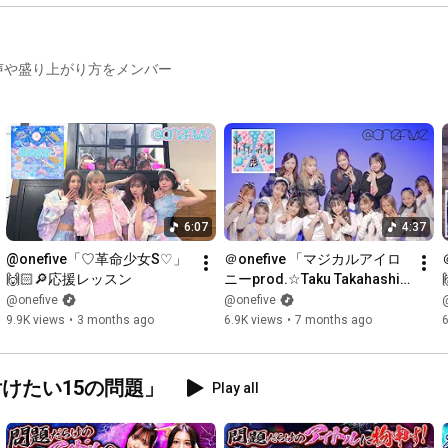
■チケット先行販売

■プレミアム会員イベントの開催（不定期）

■バースデー動画＆メッセージ

声や盛り上がり方をメンバー
■情報プッシュ通知

ーーーーーーーーーーーーーーーーーーー

◆@onefiveオフィシャルアカウント◆ 

YouTube：
http://youtube.com/c/onefive
Instagram：
https://www.instagram.com/15_onefive_...
X：
https://twitter.com/onefive_music
6:07
4:37
TikTok：
https://www.tiktok.com/@official.onefive
Weibo：
https://m.weibo.cn/u/7571540017
@onefive「♡革命少女S♡」 
＠onefive 「マジカルアイロ
🙌🏻🔎応援レッスン
ニーprod.☆Taku Takahashi 
◆@onefiveオフィシャルサイト◆

(m-flo)」🙌🏻🔎応援レッスン
@onefive
@onefive
https://onefive-web.jp/
9.9K views
•
3 months ago
6.9K views
•
7 months ago
6
#onefive
#無敵アタシモード
#SAKURAIZATION
#ドキドキモーニング
#BABYMETAL
付けたい15の問題」
Play all