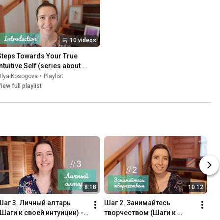
10 videos
Steps Towards Your True 
ntuitive Self (series about 
intuition development)
Olya Kosogova
•
Playlist
iew full playlist
8:18
10:12
Шаг 3. Личный алтарь 
Шаг 2. Занимайтесь 
(Шаги к своей интуиции) - 
творчеством (Шаги к 