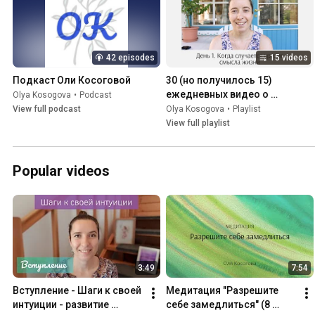
42 episodes
15 videos
Подкаст Оли Косоговой
30 (но получилось 15) 
ежедневных видео о 
Olya Kosogova
•
Podcast
развитии интуиции, заботе о 
View full podcast
Olya Kosogova
•
Playlist
себе и внутреннем росте
View full playlist
Popular videos
3:49
7:54
Вступление - Шаги к своей 
Медитация "Разрешите 
интуиции - развитие 
себе замедлиться" (8 