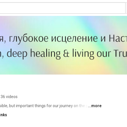
136 videos
isible, but important things for our journey on the planet. 
...more
inks