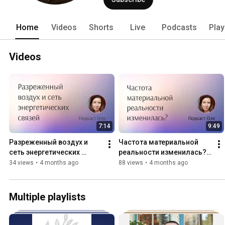
Home
Videos
Shorts
Live
Podcasts
Play
Videos
7:14
9:49
Разреженный воздух и 
Частота материальной 
сеть энергетических 
реальности изменилась? - 
связей - Подкаст Оли
Подкаст Оли
34 views
•
4 months ago
88 views
•
4 months ago
Multiple playlists