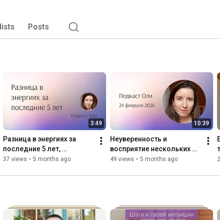
lists
Posts
3:49
10:39
Разница в энергиях за 
Неуверенность и 
последние 5 лет, 
восприятие нескольких 
возвращайтесь к энергии 
слоев - Подкаст Оли
37 views
•
5 months ago
49 views
•
5 months ago
текущей - Подкаст Оли