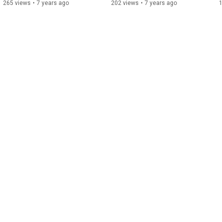
(Шаги к своей интуиции) - 
Self) - develop your intuition
265 views
•
7 years ago
202 views
•
7 years ago
развитие интуиции