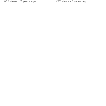
интуиции
минут) - для замедления и 
605 views
•
7 years ago
472 views
•
2 years ago
расслабления