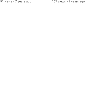
развитие интуиции
своей интуиции) - развитие 
191 views
•
7 years ago
167 views
•
7 years ago
интуиции