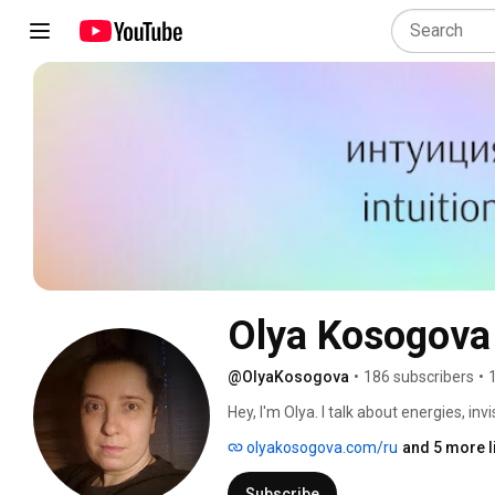
Olya Kosogova
@OlyaKosogova
•
186 subscribers
•
Hey, I'm Olya. I talk about energies, inv
olyakosogova.com/ru
and 5 more l
Subscribe