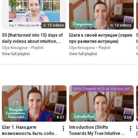
15 videos
10 videos
30 (that turned into 15) days of 
Шаги к своей интуиции (серия 
daily videos about intuition, 
про развитие интуиции)
I
self-care and inner growth
Olya Kosogova
•
Playlist
Olya Kosogova
•
Playlist
View full playlist
View full playlist
V
8:37
3:59
Шаг 1. Находите 
Introduction (Shifts 
возможность быть собой 
Towards My True Intuitive 