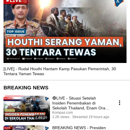
[LIVE] - Rudal Houthi Hantam Kamp Pasukan Pemerintah, 30
Tentara Yaman Tewas
BREAKING NEWS
🔴LIVE - Situasi Setelah
Insiden Penembakan di
Sekolah Thailand, Enam Orang
Tewas
Kompas.com
1.2K views
Streamed 19 hours ago
1:49:26
BREAKING NEWS - Presiden