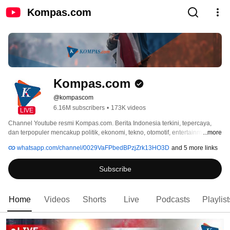
Kompas.com
Kompas.com
@kompascom
6.16M subscribers
•
173K videos
LIVE
Channel Youtube resmi Kompas.com. Berita Indonesia terkini, tepercaya, 
dan terpopuler mencakup politik, ekonomi, tekno, otomotif, entertainment, 
...more
hingga olahraga. 
whatsapp.com/channel/0029VaFPbedBPzjZrk13HO3D
and 5 more links
Subscribe
Home
Videos
Shorts
Live
Podcasts
Playlist