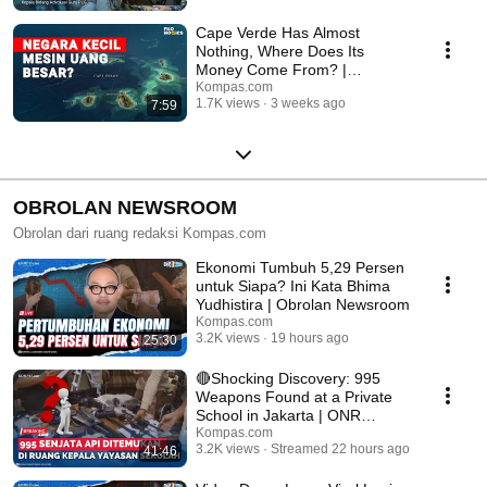
Cape Verde Has Almost
Nothing, Where Does Its
Money Come From? |
FILONOMICS
Kompas.com
1.7K views
3 weeks ago
7:59
OBROLAN NEWSROOM
Obrolan dari ruang redaksi Kompas.com
Ekonomi Tumbuh 5,29 Persen
untuk Siapa? Ini Kata Bhima
Yudhistira | Obrolan Newsroom
Kompas.com
3.2K views
19 hours ago
25:30
🔴Shocking Discovery: 995
Weapons Found at a Private
School in Jakarta | ONR
Breaking
Kompas.com
3.2K views
Streamed 22 hours ago
41:46