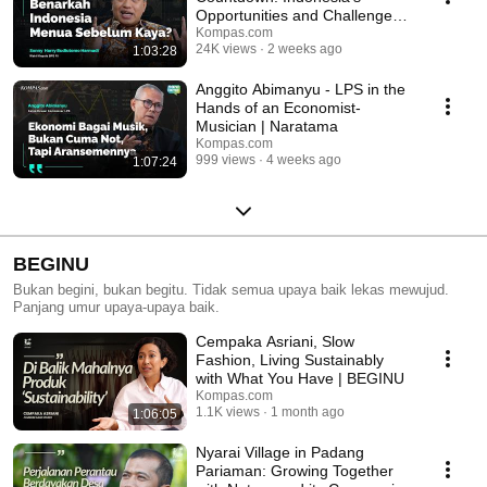
Opportunities and Challenges |
Naratama
Kompas.com
24K views
2 weeks ago
1:03:28
Anggito Abimanyu - LPS in the
Hands of an Economist-
Musician | Naratama
Kompas.com
999 views
4 weeks ago
1:07:24
BEGINU
Bukan begini, bukan begitu. Tidak semua upaya baik lekas mewujud.
Panjang umur upaya-upaya baik.
Cempaka Asriani, Slow
Fashion, Living Sustainably
with What You Have | BEGINU
Kompas.com
1.1K views
1 month ago
1:06:05
Nyarai Village in Padang
Pariaman: Growing Together