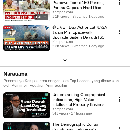
Prabowo Temui 150 Periset,
Pantau Capaian Hasil Riset
BRIN
Kompas.com
1.1K views
Streamed 1 day ago
1:46:25
🔴LIVE - Dua Astronaut NASA
Jalani Misi Spacewalk,
Upgrade Sistem Daya di ISS
Kompas.com
2.2K views
Streamed 1 day ago
4:56:30
Naratama
Podcastnya Kompas.com dengan para Top Leaders yang dibawakan
oleh Pemimpin Redaksi, Amir Sodikin
Understanding Geographical
Indications, High-Value
Intellectual Property Business
Potential | Nar...
Kompas.com
541 views
17 hours ago
1:08:08
The Demographic Bonus
Countdown: Indonesia's