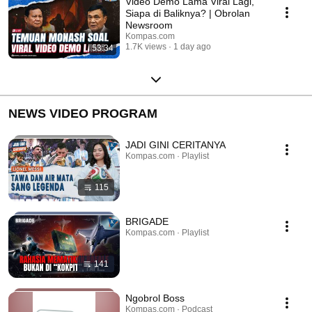
Video Demo Lama Viral Lagi,
Siapa di Baliknya? | Obrolan
Newsroom
Kompas.com
1.7K views
1 day ago
53:34
NEWS VIDEO PROGRAM
JADI GINI CERITANYA
Kompas.com · Playlist
115
BRIGADE
Kompas.com · Playlist
141
Ngobrol Boss
Kompas.com · Podcast