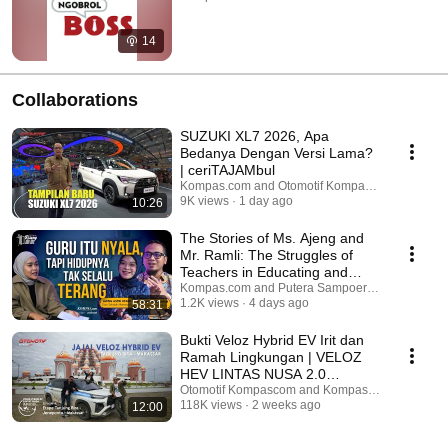
14
Collaborations
SUZUKI XL7 2026, Apa
Bedanya Dengan Versi Lama?
| ceriTAJAMbul
Kompas.com and Otomotif Kompascom
9K views
1 day ago
10:26
The Stories of Ms. Ajeng and
Mr. Ramli: The Struggles of
Teachers in Educating and
Defining Well-...
Kompas.com and Putera Sampoerna Foundation
1.2K views
4 days ago
58:31
Bukti Veloz Hybrid EV Irit dan
Ramah Lingkungan | VELOZ
HEV LINTAS NUSA 2.0
JELAJAH SULAWESI
Otomotif Kompascom and Kompas.com
118K views
2 weeks ago
12:00