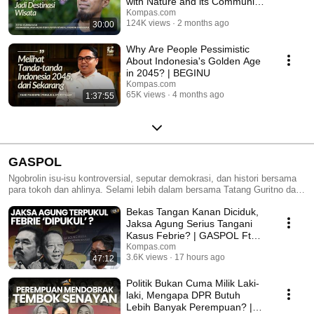
with Nature and its Community
| BEGINU
Kompas.com
124K views
2 months ago
30:00
Why Are People Pessimistic
About Indonesia's Golden Age
in 2045? | BEGINU
Kompas.com
65K views
4 months ago
1:37:55
GASPOL
Ngobrolin isu-isu kontroversial, seputar demokrasi, dan histori bersama
para tokoh dan ahlinya. Selami lebih dalam bersama Tatang Guritno dan
Fitria Farisa biar kamu "update" terus semua yang terjadi di Indonesia
Bekas Tangan Kanan Diciduk,
dan dunia ini.
Jaksa Agung Serius Tangani
Kasus Febrie? | GASPOL Ft
Pujiyono Suwadi
Kompas.com
3.6K views
17 hours ago
47:12
Politik Bukan Cuma Milik Laki-
laki, Mengapa DPR Butuh
Lebih Banyak Perempuan? |