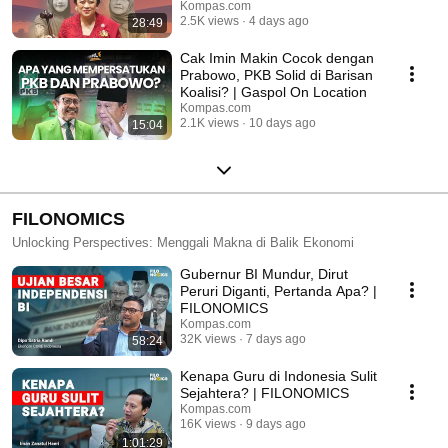
GASPOL on Location
Kompas.com
2.5K views
4 days ago
28:49
Cak Imin Makin Cocok dengan
Prabowo, PKB Solid di Barisan
Koalisi? | Gaspol On Location
Kompas.com
2.1K views
10 days ago
15:04
FILONOMICS
Unlocking Perspectives: Menggali Makna di Balik Ekonomi
Gubernur BI Mundur, Dirut
Peruri Diganti, Pertanda Apa? |
FILONOMICS
Kompas.com
32K views
7 days ago
58:24
Kenapa Guru di Indonesia Sulit
Sejahtera? | FILONOMICS
Kompas.com
16K views
9 days ago
1:01:29