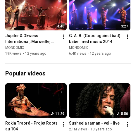
4:46
3:27
Jupiter & Okwess 
G. A. B. (Good against bad) 
International, Marseille, 
babel med music 2014
Babel Med Music 2014 Live
MONDOMIX
MONDOMIX
19K views
•
12 years ago
6.4K views
•
12 years ago
Popular videos
11:29
5:50
Rokia Traoré - Projet Roots 
Susheela raman - vel - live
au 104
2.1M views
•
13 years ago