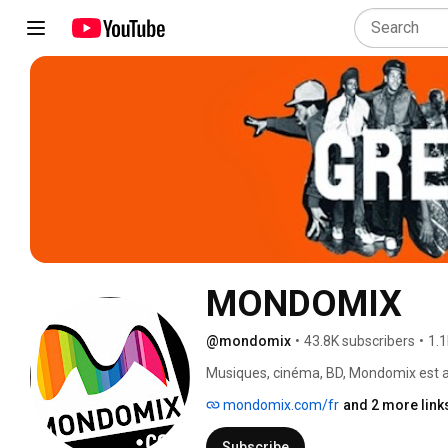
MONDOMIX
@mondomix
•
43.8K subscribers
•
1.1
Musiques, cinéma, BD, Mondomix est auj
des cultures du monde entier. Notre é
mondomix.com/fr
and 2 more link
vous faire découvrir des artistes d'aven
Subscribe