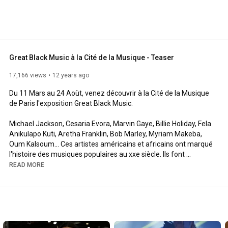
Great Black Music à la Cité de la Musique - Teaser
17,166 views
12 years ago
Du 11 Mars au 24 Aoùt, venez découvrir à la Cité de la Musique 
de Paris l'exposition Great Black Music.

Michael Jackson, Cesaria Evora, Marvin Gaye, Billie Holiday, Fela 
Anikulapo Kuti, Aretha Franklin, Bob Marley, Myriam Makeba, 
Oum Kalsoum... Ces artistes américains et africains ont marqué 
l'histoire des musiques populaires au xxe siècle. Ils font 
aujourd'hui partie d'un patrimoine commun, bien au-delà des 
READ MORE
pays ou des communautés locales qui les ont vu naître. Du 
fleuve Congo à Congo Square, de la jungle de Harlem au bitume 
de Lagos, de l'île de Gorée aux rivages des Caraïbes en passant 
par certains quartiers de Londres et de Paris, groove sons, et 
mélopées ont peu à peu pris corps et âmes pour donner un 
sens à l'expression de « musique » noire. - Musiques, cinéma, 