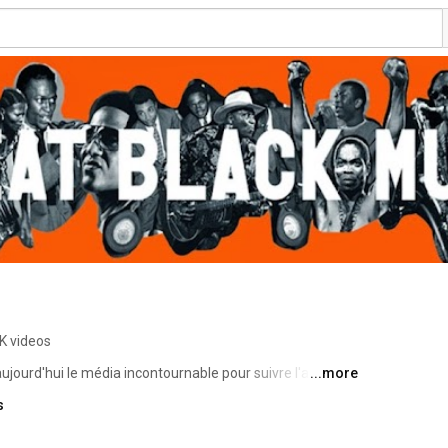
K videos
ourd'hui le média incontournable pour suivre l'actualité 
...more
quipe réalise chaque semaine de nouvelles vidéos pour 
s
ir et vous faire vibrer aux sons d'hier et d'aujourd'hui. 