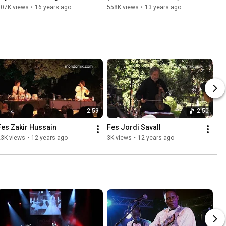
Festival de Fès 2010
607K views
•
16 years ago
558K views
•
13 years ago
2:59
2:50
Fes Zakir Hussain
Fes Jordi Savall
23K views
•
12 years ago
3K views
•
12 years ago