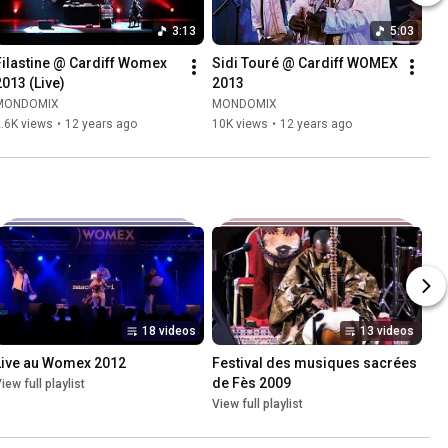
3:13
5:03
Filastine @ Cardiff Womex 
Sidi Touré @ Cardiff WOMEX 
2013 (Live)
2013
MONDOMIX
MONDOMIX
.6K views
•
12 years ago
10K views
•
12 years ago
18 videos
13 videos
Live au Womex 2012
Festival des musiques sacrées 
de Fès 2009
iew full playlist
View full playlist