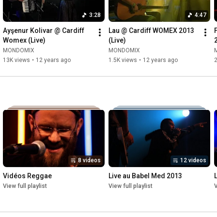
3:28
4:47
Ayşenur Kolivar @ Cardiff 
Lau @ Cardiff WOMEX 2013 
Womex (Live)
(Live)
MONDOMIX
MONDOMIX
13K views
•
12 years ago
1.5K views
•
12 years ago
2
8 videos
12 videos
Vidéos Reggae
Live au Babel Med 2013
View full playlist
View full playlist
V