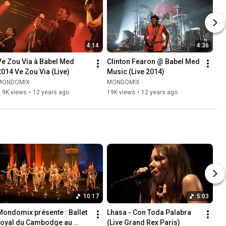
4:14
4:36
Ve Zou Via à Babel Med 
Clinton Fearon @ Babel Med 
2014 Ve Zou Via (Live)
Music (Live 2014)
MONDOMIX
MONDOMIX
.9K views
•
12 years ago
19K views
•
12 years ago
10:17
5:03
Mondomix présente : Ballet 
Lhasa - Con Toda Palabra 
royal du Cambodge au 
(Live Grand Rex Paris)