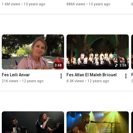
1.6M views
•
13 years ago
886K views
•
13 years ago
3:48
3:56
Fes Leili Anvar
Fes Atlan El Maleh Briouel
21K views
•
12 years ago
8.3K views
•
12 years ago