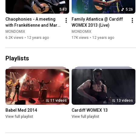
5:43
5:26
Chaophonies - A meeting 
Family Atlantica @ Cardiff 
with Frankétienne and Mark 
WOMEX 2013 (Live)
Mulholland
MONDOMIX
MONDOMIX
6.2K views
•
12 years ago
17K views
•
12 years ago
Playlists
11 videos
13 videos
Babel Med 2014
Cardiff WOMEX 13
View full playlist
View full playlist