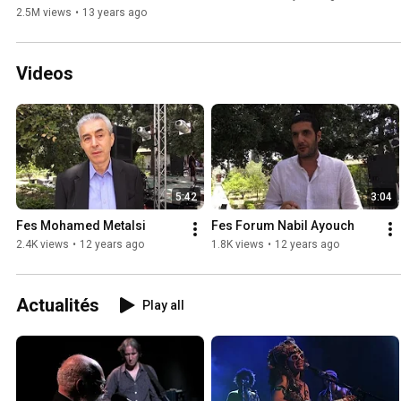
2.5M views
•
13 years ago
Videos
5:42
3:04
Fes Mohamed Metalsi
Fes Forum Nabil Ayouch
2.4K views
•
12 years ago
1.8K views
•
12 years ago
Actualités
Play all