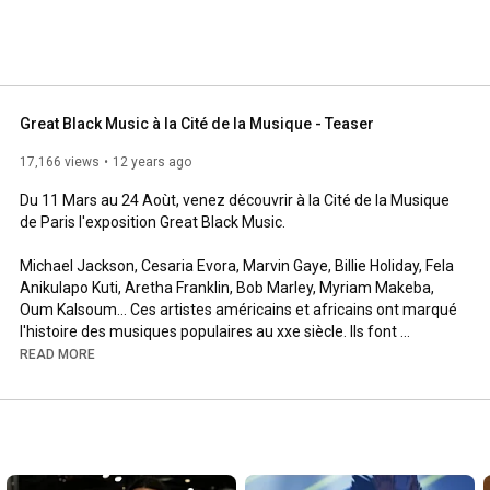
Great Black Music à la Cité de la Musique - Teaser
17,166 views
12 years ago
Du 11 Mars au 24 Aoùt, venez découvrir à la Cité de la Musique 
de Paris l'exposition Great Black Music.

Michael Jackson, Cesaria Evora, Marvin Gaye, Billie Holiday, Fela 
Anikulapo Kuti, Aretha Franklin, Bob Marley, Myriam Makeba, 
Oum Kalsoum... Ces artistes américains et africains ont marqué 
l'histoire des musiques populaires au xxe siècle. Ils font 
aujourd'hui partie d'un patrimoine commun, bien au-delà des 
READ MORE
pays ou des communautés locales qui les ont vu naître. Du 
fleuve Congo à Congo Square, de la jungle de Harlem au bitume 
de Lagos, de l'île de Gorée aux rivages des Caraïbes en passant 
par certains quartiers de Londres et de Paris, groove sons, et 
mélopées ont peu à peu pris corps et âmes pour donner un 
sens à l'expression de « musique » noire. - Musiques, cinéma, 