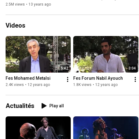
2.5M views
•
13 years ago
Videos
5:42
3:04
Fes Mohamed Metalsi
Fes Forum Nabil Ayouch
2.4K views
•
12 years ago
1.8K views
•
12 years ago
Actualités
Play all