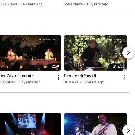
Festival de Fès 2010
607K views
•
16 years ago
558K views
•
13 years ago
2:59
2:50
Fes Zakir Hussain
Fes Jordi Savall
23K views
•
12 years ago
3K views
•
12 years ago