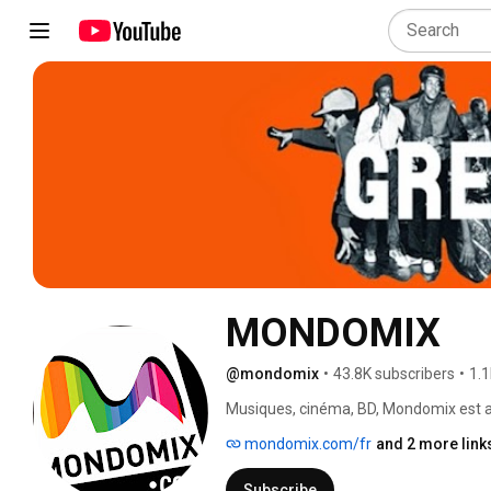
MONDOMIX
@mondomix
•
43.8K subscribers
•
1.1
Musiques, cinéma, BD, Mondomix est auj
des cultures du monde entier. Notre é
mondomix.com/fr
and 2 more link
vous faire découvrir des artistes d'aven
Subscribe