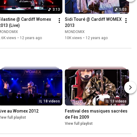
3:13
5:03
Filastine @ Cardiff Womex 
Sidi Touré @ Cardiff WOMEX 
2013 (Live)
2013
MONDOMIX
MONDOMIX
.6K views
•
12 years ago
10K views
•
12 years ago
18 videos
13 videos
Live au Womex 2012
Festival des musiques sacrées 
de Fès 2009
iew full playlist
View full playlist