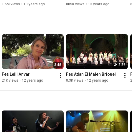
1.6M views
•
13 years ago
885K views
•
13 years ago
3:48
3:56
Fes Leili Anvar
Fes Atlan El Maleh Briouel
21K views
•
12 years ago
8.3K views
•
12 years ago