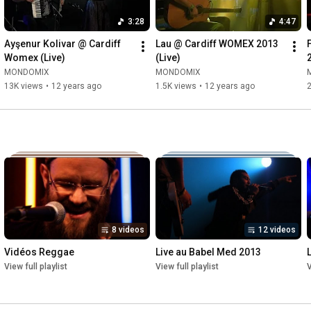
3:28
4:47
Ayşenur Kolivar @ Cardiff 
Lau @ Cardiff WOMEX 2013 
Womex (Live)
(Live)
MONDOMIX
MONDOMIX
13K views
•
12 years ago
1.5K views
•
12 years ago
2
8 videos
12 videos
Vidéos Reggae
Live au Babel Med 2013
View full playlist
View full playlist
V