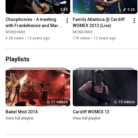
5:43
5:26
Chaophonies - A meeting 
Family Atlantica @ Cardiff 
with Frankétienne and Mark 
WOMEX 2013 (Live)
Mulholland
MONDOMIX
MONDOMIX
6.2K views
•
12 years ago
17K views
•
12 years ago
Playlists
11 videos
13 videos
Babel Med 2014
Cardiff WOMEX 13
View full playlist
View full playlist