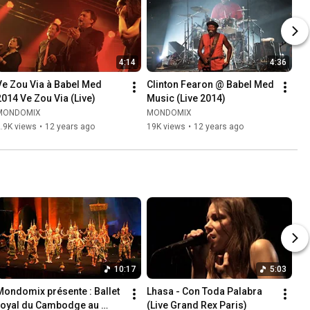
4:14
4:36
Ve Zou Via à Babel Med 
Clinton Fearon @ Babel Med 
2014 Ve Zou Via (Live)
Music (Live 2014)
MONDOMIX
MONDOMIX
.9K views
•
12 years ago
19K views
•
12 years ago
10:17
5:03
Mondomix présente : Ballet 
Lhasa - Con Toda Palabra 
royal du Cambodge au 
(Live Grand Rex Paris)