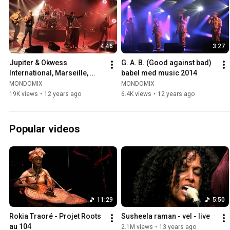
4:46
3:27
Jupiter & Okwess 
G. A. B. (Good against bad) 
International, Marseille, 
babel med music 2014
Babel Med Music 2014 Live
MONDOMIX
MONDOMIX
19K views
•
12 years ago
6.4K views
•
12 years ago
Popular videos
11:29
5:50
Rokia Traoré - Projet Roots 
Susheela raman - vel - live
au 104
2.1M views
•
13 years ago