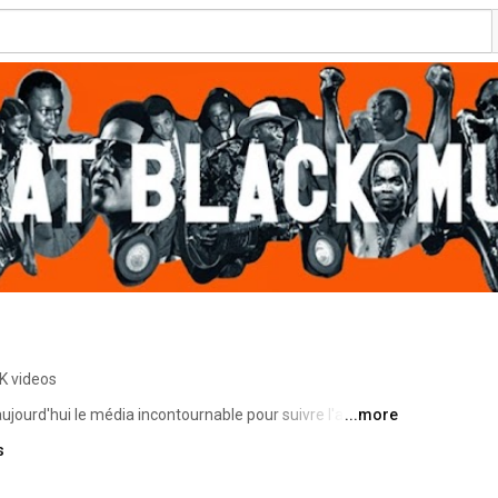
K videos
ourd'hui le média incontournable pour suivre l'actualité 
...more
quipe réalise chaque semaine de nouvelles vidéos pour 
s
ir et vous faire vibrer aux sons d'hier et d'aujourd'hui. 