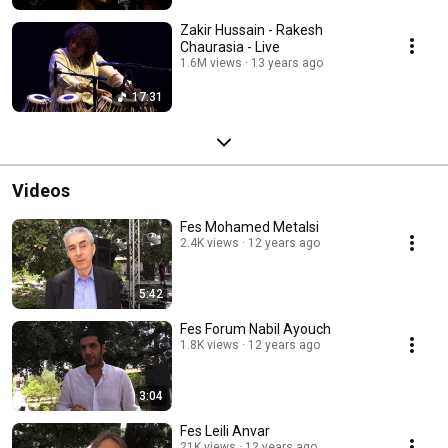
Zakir Hussain - Rakesh
Chaurasia - Live
1.6M views
13 years ago
17:31
Videos
Fes Mohamed Metalsi
2.4K views
12 years ago
5:42
Fes Forum Nabil Ayouch
1.8K views
12 years ago
3:04
Fes Leili Anvar
21K views
12 years ago