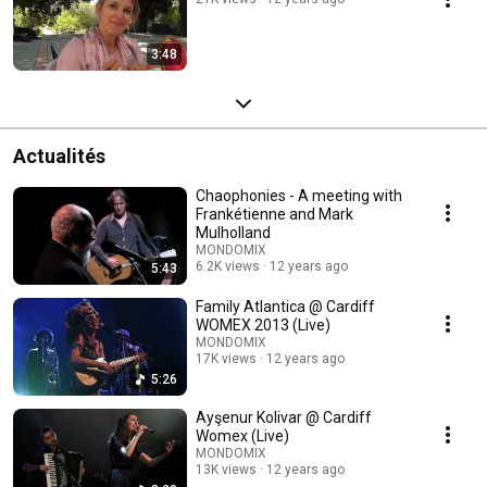
3:48
Actualités
Chaophonies - A meeting with
Frankétienne and Mark
Mulholland
MONDOMIX
6.2K views
12 years ago
5:43
Family Atlantica @ Cardiff
WOMEX 2013 (Live)
MONDOMIX
17K views
12 years ago
5:26
Ayşenur Kolivar @ Cardiff
Womex (Live)
MONDOMIX
13K views
12 years ago