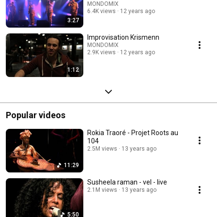
MONDOMIX
6.4K views
12 years ago
3:27
Improvisation Krismenn
MONDOMIX
2.9K views
12 years ago
1:12
Popular videos
Rokia Traoré - Projet Roots au
104
2.5M views
13 years ago
11:29
Susheela raman - vel - live
2.1M views
13 years ago
5:50