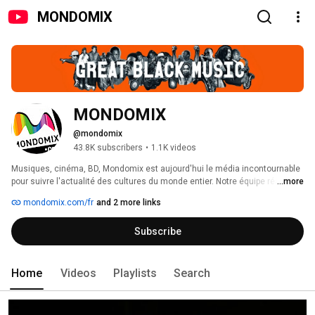
MONDOMIX
MONDOMIX
@mondomix
43.8K subscribers
•
1.1K videos
Musiques, cinéma, BD, Mondomix est aujourd'hui le média incontournable 
pour suivre l'actualité des cultures du monde entier. Notre équipe réalise 
...more
chaque semaine de nouvelles vidéos pour vous faire découvrir des 
mondomix.com/fr
and 2 more links
artistes d'avenir et vous faire vibrer aux sons d'hier et d'aujourd'hui. 
Subscribe
Home
Videos
Playlists
Search