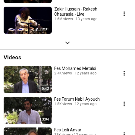
Zakir Hussain - Rakesh
Chaurasia - Live
1.6M views
13 years ago
17:31
Videos
Fes Mohamed Metalsi
2.4K views
12 years ago
5:42
Fes Forum Nabil Ayouch
1.8K views
12 years ago
3:04
Fes Leili Anvar
21K views
12 years ago