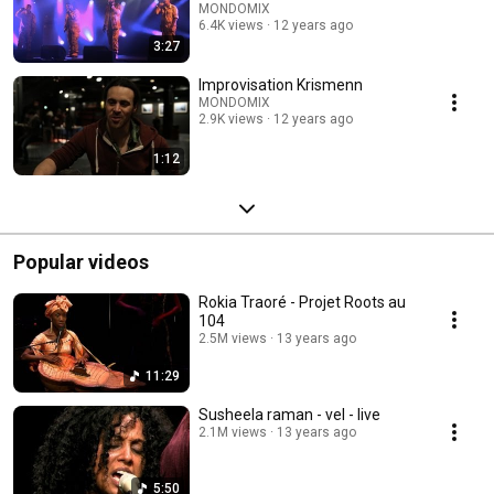
MONDOMIX
6.4K views
12 years ago
3:27
Improvisation Krismenn
MONDOMIX
2.9K views
12 years ago
1:12
Popular videos
Rokia Traoré - Projet Roots au
104
2.5M views
13 years ago
11:29
Susheela raman - vel - live
2.1M views
13 years ago
5:50