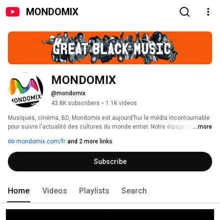
MONDOMIX
MONDOMIX
@mondomix
43.8K subscribers
•
1.1K videos
Musiques, cinéma, BD, Mondomix est aujourd'hui le média incontournable 
pour suivre l'actualité des cultures du monde entier. Notre équipe réalise 
...more
chaque semaine de nouvelles vidéos pour vous faire découvrir des 
mondomix.com/fr
and 2 more links
artistes d'avenir et vous faire vibrer aux sons d'hier et d'aujourd'hui. 
Subscribe
Home
Videos
Playlists
Search