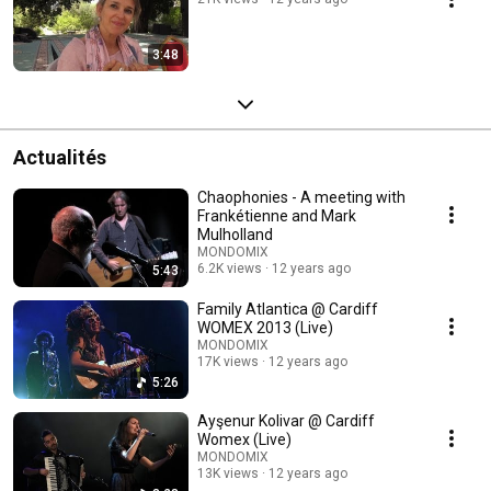
3:48
Actualités
Chaophonies - A meeting with
Frankétienne and Mark
Mulholland
MONDOMIX
6.2K views
12 years ago
5:43
Family Atlantica @ Cardiff
WOMEX 2013 (Live)
MONDOMIX
17K views
12 years ago
5:26
Ayşenur Kolivar @ Cardiff
Womex (Live)
MONDOMIX
13K views
12 years ago