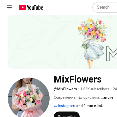
MixFlowers
@MixFlowers
•
1.86K subscribers
•
24
Современная флористика. 
...more
Instagram
and 1 more link
Subscribe