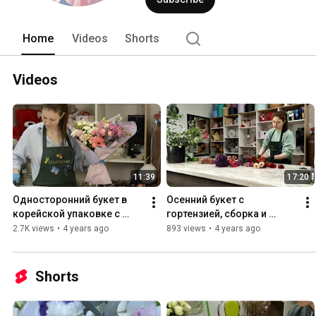
Home
Videos
Shorts
Videos
11:39
17:20
Односторонний букет в 
Осенний букет с 
корейской упаковке с 
гортензией, сборка и 
растяжкой цвета.
упаковка. MixFlowers.by
2.7K views
•
4 years ago
893 views
•
4 years ago
Shorts