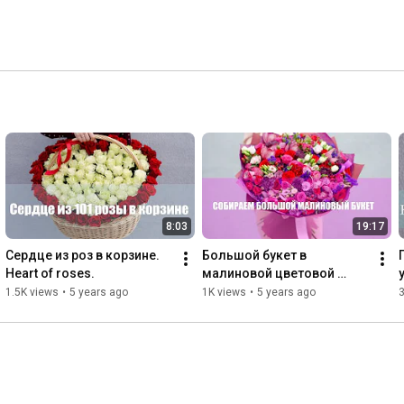
8:03
19:17
Сердце из роз в корзине. 
Большой букет в 
Heart of roses.
малиновой цветовой 
гамме. Large bouquet in 
1.5K views
•
5 years ago
1K views
•
5 years ago
3
raspberry color.