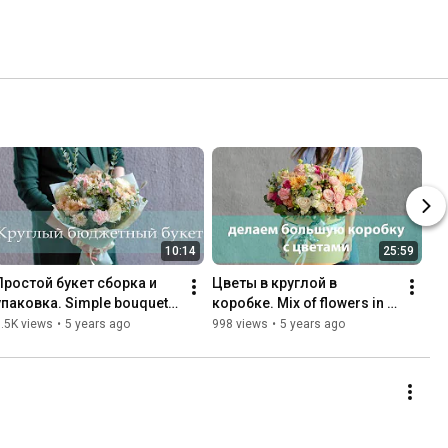
10:14
25:59
Простой букет сборка и 
Цветы в круглой в 
упаковка. Simple bouquet. 
коробке. Mix of flowers in a 
We compose and pack
round box
.5K views
•
5 years ago
998 views
•
5 years ago