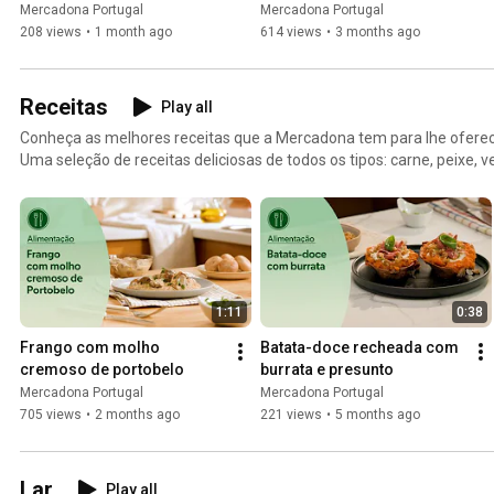
seu resultado
Mercadona Portugal
Mercadona Portugal
208 views
•
1 month ago
614 views
•
3 months ago
Receitas
Play all
Conheça as melhores receitas que a Mercadona tem para lhe oferec
Uma seleção de receitas deliciosas de todos os tipos: carne, peixe, v
saber mais aceda a https://www.mercadona.pt/pt/conselhos/alimen
1:11
0:38
Frango com molho 
Batata-doce recheada com 
cremoso de portobelo
burrata e presunto
Mercadona Portugal
Mercadona Portugal
705 views
•
2 months ago
221 views
•
5 months ago
Lar
Play all