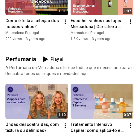
1:01
1:07
Como é feita a seleção dos 
Escolher vinhos nas lojas 
nossos vinhos?
Mercadona | Garrafeira 
Mercadona
Mercadona Portugal
Mercadona Portugal
900 views
•
3 years ago
1.8K views
•
3 years ago
Perfumaria
Play all
A Perfumaria da Mercadona oferece tudo o que é necessário para o 
Descubra todos os truques e novidades aqui
https://www.mercadona.pt/pt/conselhos/perfumaria
1:10
0:37
Ondas descontraídas, com 
Tratamento Intensivo 
textura ou definidas?
Capilar: como aplicá-lo e o 