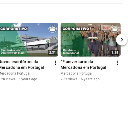
2:31
1:24
Novos escritórios da 
1º aniversario da 
Mercadona em Portugal
Mercadona em Portugal
Mercadona Portugal
Mercadona Portugal
.2K views
•
6 years ago
7.5K views
•
6 years ago