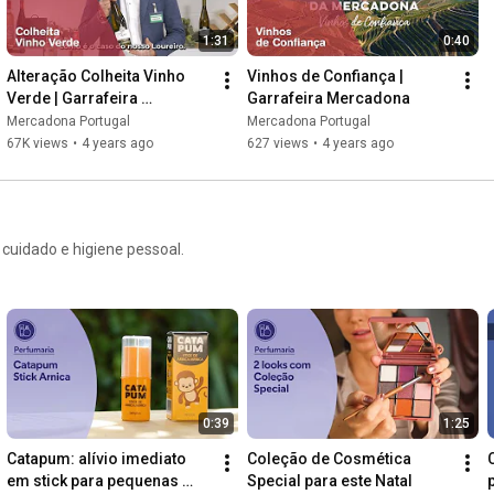
1:31
0:40
Alteração Colheita Vinho 
Vinhos de Confiança | 
Verde | Garrafeira 
Garrafeira Mercadona
Mercadona
Mercadona Portugal
Mercadona Portugal
67K views
•
4 years ago
627 views
•
4 years ago
cuidado e higiene pessoal.
0:39
1:25
Catapum: alívio imediato 
Coleção de Cosmética 
em stick para pequenas 
Special para este Natal