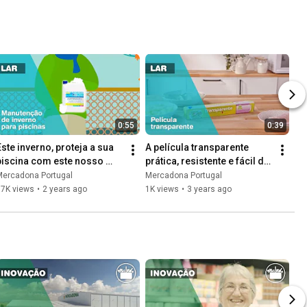
0:55
0:39
Este inverno, proteja a sua 
A película transparente 
piscina com este nosso 
prática, resistente e fácil de 
produto de manutenção
cortar
Mercadona Portugal
Mercadona Portugal
17K views
•
2 years ago
1K views
•
3 years ago