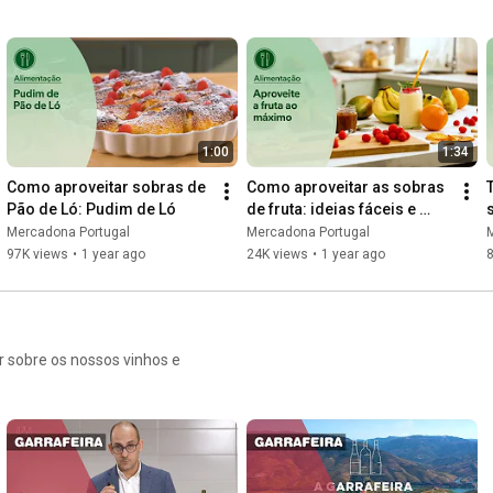
1:00
1:34
Como aproveitar sobras de 
Como aproveitar as sobras 
Pão de Ló: Pudim de Ló
de fruta: ideias fáceis e 
deliciosas
Mercadona Portugal
Mercadona Portugal
97K views
•
1 year ago
24K views
•
1 year ago
r sobre os nossos vinhos e