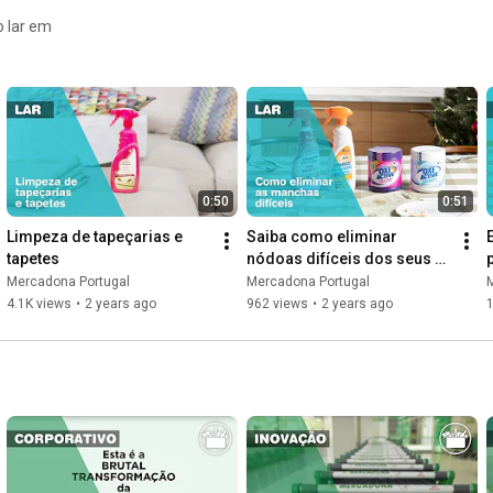
o lar em
0:50
0:51
Limpeza de tapeçarias e 
Saiba como eliminar 
tapetes
nódoas difíceis dos seus 
têxteis
Mercadona Portugal
Mercadona Portugal
4.1K views
•
2 years ago
962 views
•
2 years ago