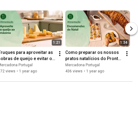
1:21
1:34
Truques para aproveitar as 
Como preparar os nossos 
sobras de queijo e evitar o 
pratos natalícios do Pronto 
desperdício
a Comer
Mercadona Portugal
Mercadona Portugal
872 views
•
1 year ago
436 views
•
1 year ago