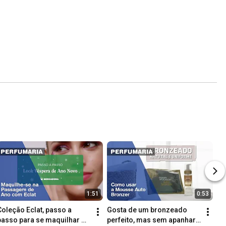
1:51
0:53
Coleção Eclat, passo a 
Gosta de um bronzeado 
passo para se maquilhar 
perfeito, mas sem apanhar 