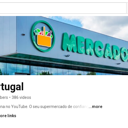
tugal
ibers
•
386 videos
ona no YouTube. O seu supermercado de confiança! 
...more
ore links