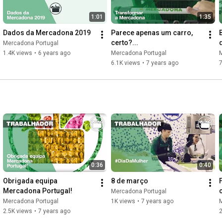
1:01
1:35
Dados da Mercadona 2019
Parece apenas um carro, 
certo?...
Mercadona Portugal
1.4K views
•
6 years ago
Mercadona Portugal
6.1K views
•
7 years ago
7
0:36
0:40
Obrigada equipa 
8 de março
Mercadona Portugal!
Mercadona Portugal
Mercadona Portugal
1K views
•
7 years ago
2.5K views
•
7 years ago