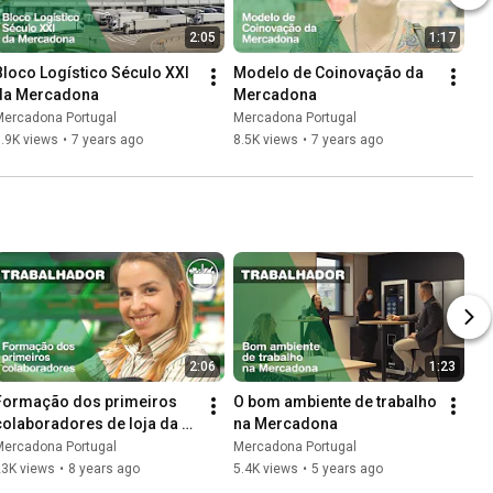
2:05
1:17
Bloco Logístico Século XXI 
Modelo de Coinovação da 
da Mercadona
Mercadona
Mercadona Portugal
Mercadona Portugal
.9K views
•
7 years ago
8.5K views
•
7 years ago
2:06
1:23
Formação dos primeiros 
O bom ambiente de trabalho 
colaboradores de loja da 
na Mercadona
Mercadona
Mercadona Portugal
Mercadona Portugal
23K views
•
8 years ago
5.4K views
•
5 years ago