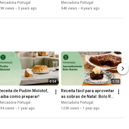
nesta Passagem de Ano
sol?
Mercadona Portugal
Mercadona Portugal
69K views
•
3 years ago
94K views
•
4 years ago
0:54
1:10
Receita de Pudim Molotof, 
Receita fácil para aproveitar 
saiba como preparar!
as sobras de Natal: Bolo Rei 
e Bolo Rainha
Mercadona Portugal
Mercadona Portugal
494 views
•
1 year ago
123K views
•
1 year ago