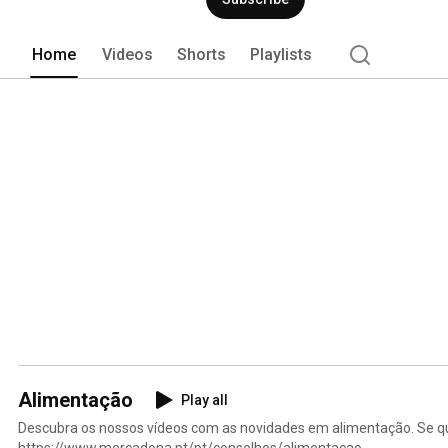
Home
Videos
Shorts
Playlists
Alimentação
Play all
Descubra os nossos vídeos com as novidades em alimentação. Se qu
https://www.mercadona.pt/pt/conselhos/alimentacao