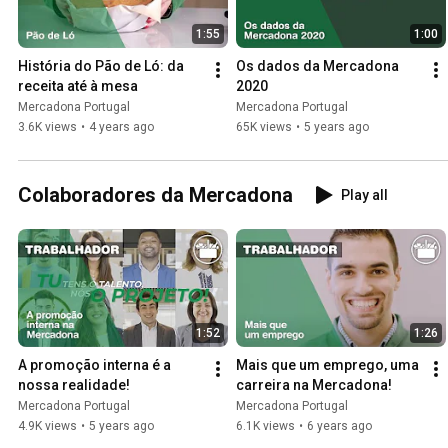
1:55
1:00
História do Pão de Ló: da 
Os dados da Mercadona 
receita até à mesa
2020
Mercadona Portugal
Mercadona Portugal
3.6K views
•
4 years ago
65K views
•
5 years ago
Colaboradores da Mercadona
Play all
1:52
1:26
A promoção interna é a 
Mais que um emprego, uma 
nossa realidade!
carreira na Mercadona!
Mercadona Portugal
Mercadona Portugal
4.9K views
•
5 years ago
6.1K views
•
6 years ago