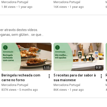
quedas e nódoas negras
Mercadona Portugal
Mercadona Portugal
1.8K views
•
1 year ago
16K views
•
1 year ago
er através destes vídeos.
eganas, sem glúten... se quer
tacao/recetas-0/tip-tag
1:11
0:31
Beringela recheada com 
5 receitas para dar sabor à 
carne no forno
sua maionese
Mercadona Portugal
Mercadona Portugal
837K views
•
5 months ago
86K views
•
1 year ago