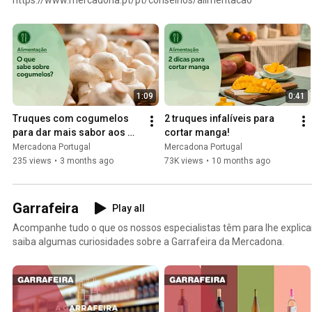
1:09
0:41
Truques com cogumelos 
2 truques infalíveis para 
para dar mais sabor aos 
cortar manga!
seus pratos
Mercadona Portugal
Mercadona Portugal
235 views
•
3 months ago
73K views
•
10 months ago
Garrafeira
Play all
Acompanhe tudo o que os nossos especialistas têm para lhe explica
saiba algumas curiosidades sobre a Garrafeira da Mercadona.