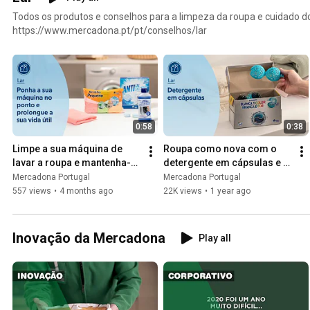
Todos os produtos e conselhos para a limpeza da roupa e cuidado d
https://www.mercadona.pt/pt/conselhos/lar
0:58
0:38
Limpe a sua máquina de 
Roupa como nova com o 
lavar a roupa e mantenha-a 
detergente em cápsulas e a 
em perfeito estado
sua inovadora bola 
Mercadona Portugal
Mercadona Portugal
doseadora
557 views
•
4 months ago
22K views
•
1 year ago
Inovação da Mercadona
Play all