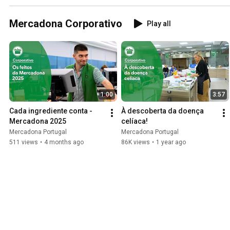
Mercadona Corporativo
Play all
1:00
3:57
Cada ingrediente conta - 
À descoberta da doença 
Mercadona 2025
celíaca!
Mercadona Portugal
Mercadona Portugal
511 views
•
4 months ago
86K views
•
1 year ago