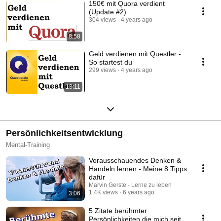
150€ mit Quora verdient
(Update #2)
304 views
4 years ago
8:58
Geld verdienen mit Questler -
So startest du
299 views
4 years ago
13:11
Persönlichkeitsentwicklung
Mental-Training
Vorausschauendes Denken &
Handeln lernen - Meine 8 Tipps
dafür
Marvin Gerste - Lerne zu leben
1.4K views
6 years ago
3:06
5 Zitate berühmter
Persönlichkeiten die mich seit