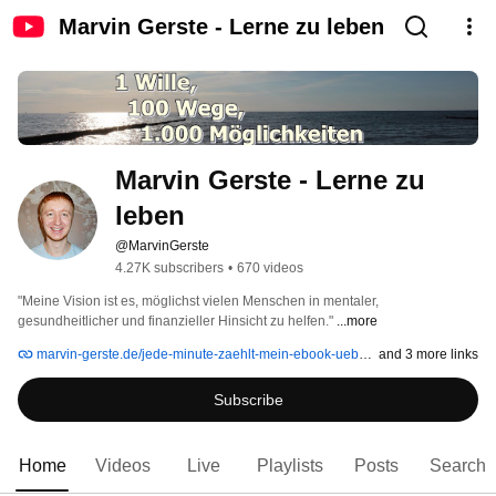
Marvin Gerste - Lerne zu leben
Marvin Gerste - Lerne zu 
leben
@MarvinGerste
4.27K subscribers
•
670 videos
"Meine Vision ist es, möglichst vielen Menschen in mentaler, 
gesundheitlicher und finanzieller Hinsicht zu helfen." 
...more
marvin-gerste.de/jede-minute-zaehlt-mein-ebook-ueber-zeitmanagement
and 3 more links
Subscribe
Home
Videos
Live
Playlists
Posts
Search