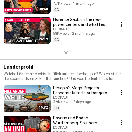
4.7K views
1 month ago
Analyzes
38:48
CC
Florence Gaub on the new
power centers and what lies
ahead
LOOKAUT
58K views
2 months ago
26:19
CC
Länderprofil
Welche Länder sind wirtschaftlich auf der Überholspur? Wo entstehen
die spannendsten Zukunftsbranchen? Und was bedeutet das für
Unternehmen? Weltweite Wirtschaftstrends – kompakt, verständlich und
Ethiopia’s Mega-Projects:
auf den Punkt.
Economic Miracle or Dangerous
Gamble?
LOOKAUT
3.9K views
2 days ago
15:32
CC
Bavaria and Baden-
Württemberg: Southern
Germany's Economic Engine
LOOKAUT
53K views
3 weeks ago