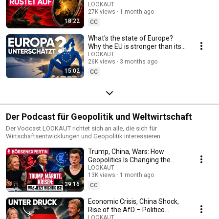
Boom?
LOOKAUT
27K views
1 month ago
18:22
CC
What's the state of Europe?
Why the EU is stronger than its
reputation
LOOKAUT
26K views
3 months ago
15:02
CC
Der Podcast für Geopolitik und Weltwirtschaft
Der Vodcast LOOKAUT richtet sich an alle, die sich für
Wirtschaftsentwicklungen und Geopolitik interessieren.
Trump, China, Wars: How
Geopolitics Is Changing the
Markets
LOOKAUT
13K views
1 month ago
39:16
CC
Economic Crisis, China Shock,
Rise of the AfD – Politico
Editor-in-Chief Repinski
LOOKAUT