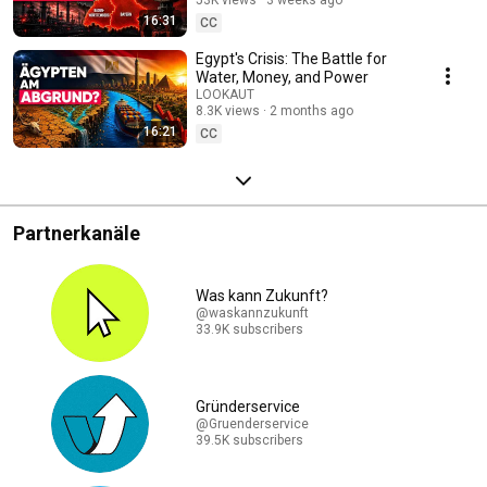
Under Pressure
16:31
CC
Egypt's Crisis: The Battle for
Water, Money, and Power
LOOKAUT
8.3K views
2 months ago
16:21
CC
Partnerkanäle
Was kann Zukunft?
@waskannzukunft
33.9K subscribers
Gründerservice
@Gruenderservice
39.5K subscribers