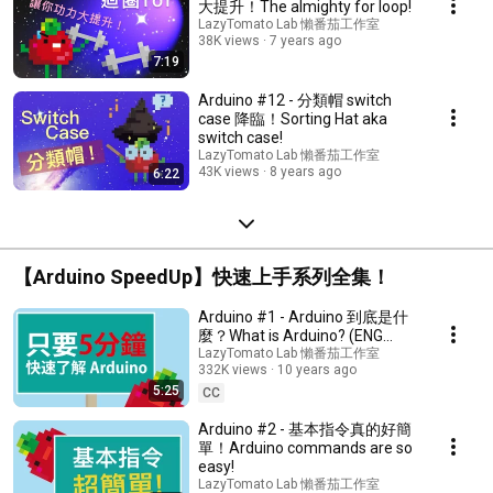
大提升！The almighty for loop!
LazyTomato Lab 懶番茄工作室
38K views
7 years ago
7:19
Arduino #12 - 分類帽 switch
case 降臨！Sorting Hat aka
switch case!
LazyTomato Lab 懶番茄工作室
43K views
8 years ago
6:22
【Arduino SpeedUp】快速上手系列全集！
Arduino #1 - Arduino 到底是什
麼？What is Arduino? (ENG
SUB)
LazyTomato Lab 懶番茄工作室
332K views
10 years ago
5:25
CC
Arduino #2 - 基本指令真的好簡
單！Arduino commands are so
easy!
LazyTomato Lab 懶番茄工作室