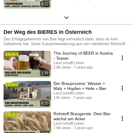
6:12
Der Weg des BIERES in Österreich
Das Erfolgsgeheimnis von Bier liegt vermutlich darin, dass es kein
Geheimnis hat. Seine Zusammensetzung aus rein natürlichen Rohstoffen
und der über Jahrtausende vom Prinzip her gleich gebliebene
The Journey of BEER in Austria
Brauprozess machen Bier zum zeitlosen Genuss-Getränk.
- Teaser
Land schafft Leben
2.8K views
7 years ago
1:38
Der Brauprozess: Wasser +
Malz + Hopfen + Hefe = Bier
Land schafft Leben
13K views
7 years ago
8:20
Rohstoff Braugerste: Dein Bier
wächst am Acker
Land schafft Leben
7.9K views
7 years ago