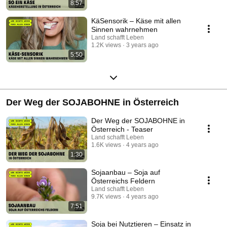
8:57
KäSensorik – Käse mit allen
Sinnen wahrnehmen
Land schafft Leben
1.2K views
3 years ago
5:50
Der Weg der SOJABOHNE in Österreich
Der Weg der SOJABOHNE in
Österreich - Teaser
Land schafft Leben
1.6K views
4 years ago
1:30
Sojaanbau – Soja auf
Österreichs Feldern
Land schafft Leben
9.7K views
4 years ago
7:51
Soja bei Nutztieren – Einsatz in