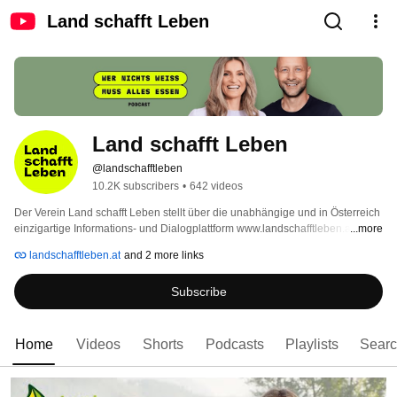
Land schafft Leben
Land schafft Leben
@landschafftleben
10.2K subscribers
•
642 videos
Der Verein Land schafft Leben stellt über die unabhängige und in Österreich 
einzigartige Informations- und Dialogplattform www.landschafftleben.at den 
...more
Wert und die Produktionsbedingungen österreichischer Lebensmittel 
landschafftleben.at
and 2 more links
transparent und authentisch dar. Für die Konsument*innen ergibt sich 
dadurch ein neues Verständnis für die Zusammenhänge innerhalb der 
Subscribe
Lebensmittelproduktion und damit ein höheres Wert-Bewusstsein für 
österreichische Lebensmittel. 
Home
Videos
Shorts
Podcasts
Playlists
Sear