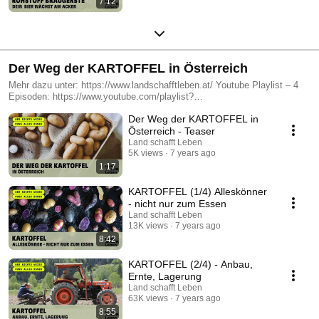
7:12
Der Weg der KARTOFFEL in Österreich
Mehr dazu unter: https://www.landschafftleben.at/ Youtube Playlist – 4
Episoden: https://www.youtube.com/playlist?
list=PLW4dWKdDoGi5YSztyAO6Sajxs-x4zzua0 Kartoffeln sind seit
Der Weg der KARTOFFEL in
Jahrhunderten ein wertvoller, gesunder Kohlenhydratlieferant und sättigen
uns nachhaltig. Die vor wenigen Jahren aufgekommene Diskussion um
Österreich - Teaser
Acrylamid und Pommes-Verordnung tut dem keinen Abbruch. Dass die
Land schafft Leben
Bauern jene optisch makellosen Kartoffeln ernten können, die wir
5K views
7 years ago
Konsumenten wollen, ist aber keinesfalls selbstverständlich. Zeitraum
1:17
Dreharbeiten Video: 2017/18 Land schafft Leben © 2019
KARTOFFEL (1/4) Alleskönner
- nicht nur zum Essen
Land schafft Leben
13K views
7 years ago
8:42
KARTOFFEL (2/4) - Anbau,
Ernte, Lagerung
Land schafft Leben
63K views
7 years ago
8:55