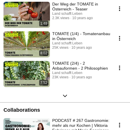
+ Tipps
Schlachtung, Bio-Hühner nach zwei Monaten. Die Konsumenten wollen
Der Weg der TOMATE in
immer mehr Brustfleisch, jedes Huhn hat aber auch zwei Keulen und
Österreich - Teaser
zwei Flügel.
Land schafft Leben
2.3K views
10 years ago
1:48
TOMATE (1/4) - Tomatenanbau
in Österreich
Land schafft Leben
25K views
10 years ago
8:02
TOMATE (2/4) - 2
Anbauformen - 2 Philosophien
Land schafft Leben
23K views
10 years ago
7:52
Collaborations
PODCAST # 267 Gastronomie:
mehr als nur Kochen | Viktoria