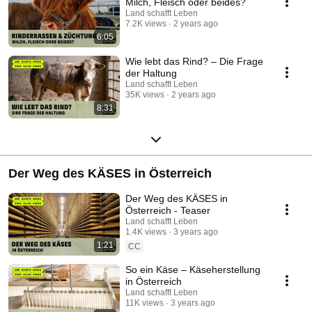
Milch, Fleisch oder beides?
Land schafft Leben
7.2K views
2 years ago
6:05
Wie lebt das Rind? – Die Frage
der Haltung
Land schafft Leben
35K views
2 years ago
8:31
Der Weg des KÄSES in Österreich
Der Weg des KÄSES in
Österreich - Teaser
Land schafft Leben
1.4K views
3 years ago
1:21
CC
So ein Käse – Käseherstellung
in Österreich
Land schafft Leben
11K views
3 years ago