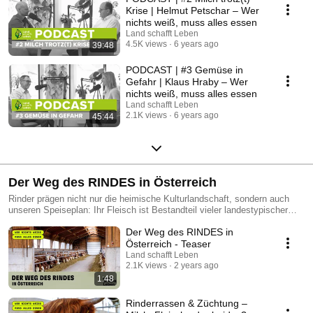
Krise | Helmut Petschar – Wer
nichts weiß, muss alles essen
Land schafft Leben
4.5K views
6 years ago
39:48
PODCAST | #3 Gemüse in
Gefahr | Klaus Hraby – Wer
nichts weiß, muss alles essen
Land schafft Leben
2.1K views
6 years ago
45:44
Der Weg des RINDES in Österreich
Rinder prägen nicht nur die heimische Kulturlandschaft, sondern auch
unseren Speiseplan: Ihr Fleisch ist Bestandteil vieler landestypischer
Gerichte und auch aus der modernen Küche – Stichwort Burger – nicht
Der Weg des RINDES in
wegzudenken. Doch welche Rinderrassen halten wir, wie leben diese
Tiere und was passiert auf dem Weg vom Stall bis auf den Teller? Wir
Österreich - Teaser
haben Antworten auf diese Fragen – denn wer nichts weiß, muss alles
Land schafft Leben
essen.
2.1K views
2 years ago
1:48
Rinderrassen & Züchtung –