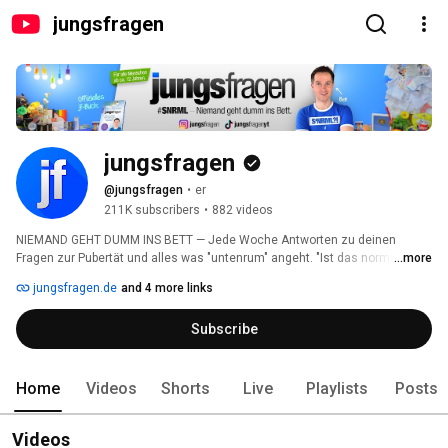
jungsfragen
jungsfragen
@jungsfragen
•
er
211K subscribers
•
882 videos
NIEMAND GEHT DUMM INS BETT — Jede Woche Antworten zu deinen 
Fragen zur Pubertät und alles was "untenrum" angeht. "Ist das normal?!" 
...more
#snrml. Immer lustig, immer informativ, manchmal albern, aber immer mit 
jungsfragen.de
and 4 more links
Hand und Fuß. Alle sind willkommen — NOH8🤍🤎🖤🌳🏳️‍🌈 
Subscribe
Home
Videos
Shorts
Live
Playlists
Posts
Videos