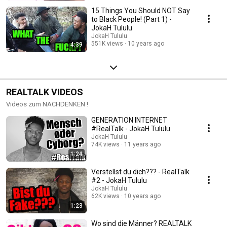
15 Things You Should NOT Say
to Black People! (Part 1) -
JokaH Tululu
JokaH Tululu
551K views
10 years ago
4:39
REALTALK VIDEOS
Videos zum NACHDENKEN !
GENERATION INTERNET
#RealTalk - JokaH Tululu
JokaH Tululu
74K views
11 years ago
1:24
Verstellst du dich??? - RealTalk
#2 - JokaH Tululu
JokaH Tululu
62K views
10 years ago
1:23
Wo sind die Männer? REALTALK