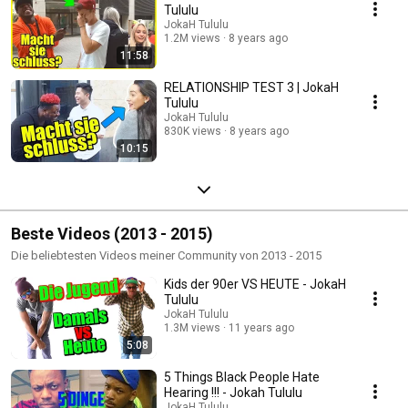
Tululu
JokaH Tululu
1.2M views
8 years ago
11:58
RELATIONSHIP TEST 3 | JokaH
Tululu
JokaH Tululu
830K views
8 years ago
10:15
Beste Videos (2013 - 2015)
Die beliebtesten Videos meiner Community von 2013 - 2015
Kids der 90er VS HEUTE - JokaH
Tululu
JokaH Tululu
1.3M views
11 years ago
5:08
5 Things Black People Hate
Hearing !!! - Jokah Tululu
JokaH Tululu