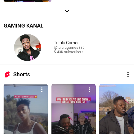
GAMING KANAL
Tululu Games
@tululugames385
5.43K subscribers
Shorts