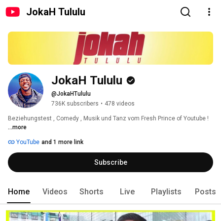
JokaH Tululu
JokaH Tululu
@JokaHTululu
736K subscribers
•
478 videos
Beziehungstest , Comedy , Musik und Tanz vom Fresh Prince of Youtube ! 
...more
YouTube
and 1 more link
Subscribe
Home
Videos
Shorts
Live
Playlists
Posts