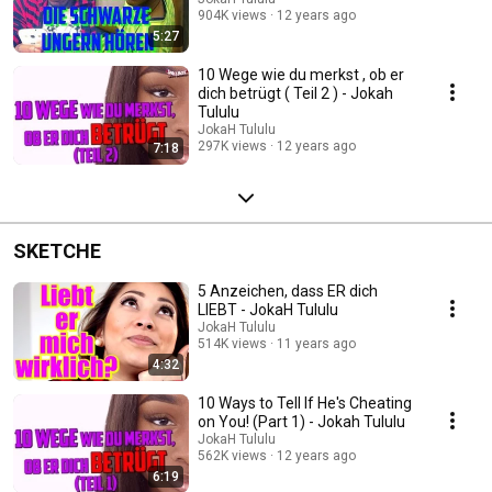
904K views
12 years ago
5:27
10 Wege wie du merkst , ob er
dich betrügt ( Teil 2 ) - Jokah
Tululu
JokaH Tululu
297K views
12 years ago
7:18
SKETCHE
5 Anzeichen, dass ER dich
LIEBT - JokaH Tululu
JokaH Tululu
514K views
11 years ago
4:32
10 Ways to Tell If He's Cheating
on You! (Part 1) - Jokah Tululu
JokaH Tululu
562K views
12 years ago
6:19