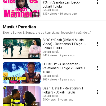
#3 mit Sandra Lambeck -
JokaH Tululu
JokaH Tululu
139K views
10 years ago
1:34
Musik / Parodien
Eigene Songs & Songs, die du kennst.. nur leeeeeicht verändert ;)
S.O.S ft Pesh (Official Music
Video) - RelationshiT Folge 1-
JokaH Tululu
JokaH Tululu
342K views
9 years ago
3:36
FUCKBOY vs Gentleman -
RelationshiT Folge 2 - JokaH
Tululu
JokaH Tululu
106K views
9 years ago
1:51
Das 1. Date !!! - RelationshiT
Folge 3 - JokaH Tululu
JokaH Tululu
98K views
9 years ago
2:41