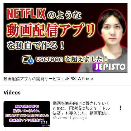
動画配信アプリの開発サービス｜JEPISTA Prime
Videos
動画を海外向けに販売していく
ために、円決済に加えて「ドル
決済」も導入した、動画配信ア
プリを開発する
49 views
1 year ago
3:38