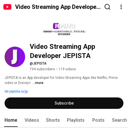
Video Streaming App Developer
JEPISTA
Video Streaming App 
Developer JEPISTA
@JEPISTA
794 subscribers
•
119 videos
JEPISTA is an App developer for Video Streaming Apps like Netflix, Prime 
video or Disney+. 
...more
jepista.io/jp
Subscribe
Home
Videos
Shorts
Playlists
Posts
Search