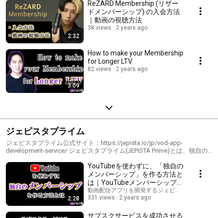
ReZARD Membership (リザー
ドメンバーシップ) の入会方法
｜動画の視聴方法
3K views
2 years ago
2:32
How to make your Membership
for Longer LTV
82 views
2 years ago
3:09
ジェピスタプライム
ジェピスタプライム公式サイト：https://jepista.io/jp/vod-app-
development-service/ ジェピスタプライム(JEPISTA Prime)とは、独自の
動画配信サービスを作る開発サービスです。自由なデザインやレイアウ
YouTubeを使わずに、「独自の
トで動画配信サイトを作り、サブスクやPPVなどのプランを設計し、ア
プリ化することができる特徴がある、業界最良のサービスです。 ジェピ
メンバーシップ」を作る方法と
スタプライムをご利用になれば、例えばNetflix、U-Next、Abema、
は｜YouTubeメンバーシップの
TVer、Dラボ、 河野塾ISMのようなサービスをお持ちになれます。
デメリットとは
動画配信アプリを開発するジェピスタ ( JEPISTA )
Uscreenや、国産の「●●ストリーム」といった開発サービスを圧倒する
331 views
2 years ago
2:28
動画配信サービスを構築いただけます。
サブスクサービスを成功させる