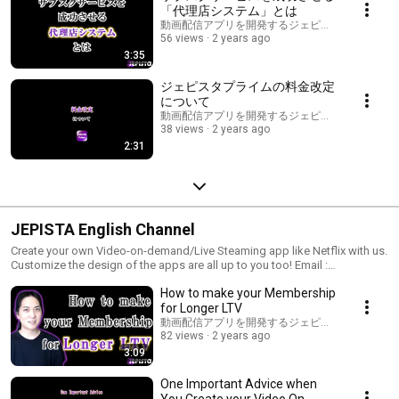
「代理店システム」とは
動画配信アプリを開発するジェピスタ ( JEPISTA )
56 views
2 years ago
3:35
ジェピスタプライムの料金改定
について
動画配信アプリを開発するジェピスタ ( JEPISTA )
38 views
2 years ago
2:31
JEPISTA English Channel
Create your own Video-on-demand/Live Steaming app like Netflix with us.
Customize the design of the apps are all up to you too! Email :
info@jepista.io Official Website: jepista.io Yoshimi Fukaya JEPISTA
How to make your Membership
for Longer LTV
動画配信アプリを開発するジェピスタ ( JEPISTA )
82 views
2 years ago
3:09
One Important Advice when
You Create your Video On