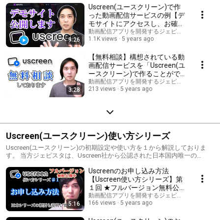
Uscreen(ユースクリーン)で作
った動画配信サービスの例【デ
モサイトにアクセスし、お確か
めください】ユースクリーンの
動画配信アプリを開発するジェピスタ ( JEPISTA )
1.1K views
5 years ago
9:26
レビュー
【無料相談】構想されている動
画配信サービスを「Uscreen(ユ
ースクリーン)で作ることがで
きるか」ご相談させていただき
動画配信アプリを開発するジェピスタ ( JEPISTA )
213 views
5 years ago
3:28
ます
Uscreen(ユースクリーン)使い方シリーズ
Uscreen(ユースクリーン)の初期設定や使い方を１から解説しておりま
す。 当方ジェピスタは、Uscreen社から公認された日本国内唯一の
Uscreen正式代理店です。 この再生リストをご覧いただければ、Uscreen
Uscreenのお申し込み方法
の設定方法や使い方が分かるため，他の有料教材を購入させる必要はあ
りません。 動画は「一部公開バージョン」と「フルバージョン」の２種
【Uscreen使い方シリーズ】第
類あります。 ※2023年１月現在、フルバージョン動画は、全て完全無料
１回 ★フルバージョン無料公開
公開しております。 （以前までフルバージョンは有料でした。）
中★
動画配信アプリを開発するジェピスタ ( JEPISTA )
166 views
5 years ago
5:16