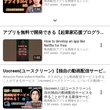
動画配信アプリを開発するジェピスタ ( JEPISTA )
757 views
4 years ago
7:30
アプリを無料で開発できる【起業家応援プログラ
ム】JEPISTA Youth Joint Program
How to develop an app like
Netflix for free
動画配信アプリを開発するジェピスタ ( JEPISTA )
697 views
3 years ago
1:00
Uscreen(ユースクリーン)【独自の動画配信サービス
が作れるサービス】
Amazon Prime VideoやNetflix、Dラボのような動画配信サービスを作る
ことができるサービス「Uscreen(ユースクリーン)」についての動画一覧
です。 Uscreen(ユースクリーン)を利用すれば、自社独自の「動画配信サ
Uscreenとは(ユースクリーン)
ービス」をお持ちいただけます。 詳しくは以下リンクページにて解説し
ております。ご興味があればご一読いただくことをお勧めします。
自社独自の動画配信サービスを
https://jepista.io/jp/uscreen/ ※Uscreenはユースクリーンといいます。
作ることができる最強サービス
【格安・高品質・世界No.1】評
動画配信アプリを開発するジェピスタ ( JEPISTA )
1.5K views
5 years ago
11:07
判や口コミ・レビュー