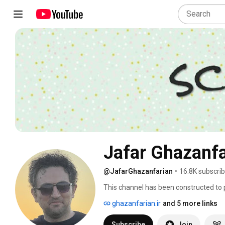
Jafar Ghazanfa
@JafarGhazanfarian
•
16.8K subscri
This channel has been constructed to p
mathematics, basic sciences, mechanic
ghazanfarian.ir
and 5 more links
engineering, bio-engineering, and musi
knowledge of viewers with the aid of t
Subscribe
Join