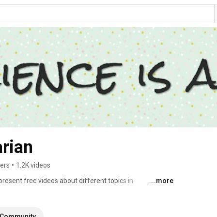
rian
bers
•
1.2K videos
resent free videos about different topics in 
...more
al engineering, chemical engineering, aerospace 
c theory. My main goal is to deepen the physical 
he mathematical tools. 
Community