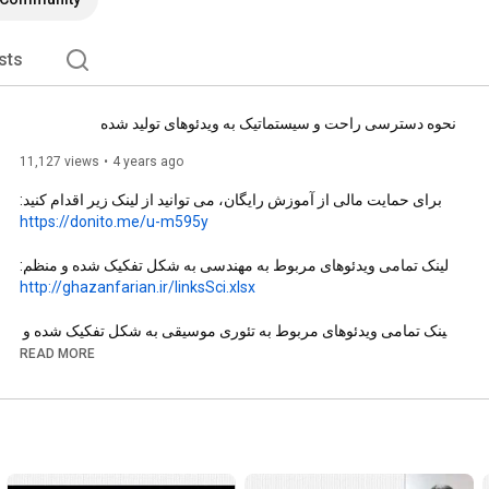
sts
نحوه دسترسی راحت و سیستماتیک به ویدئوهای تولید شده
11,127 views
4 years ago
برای حمایت مالی از آموزش رایگان، می توانید از لینک زیر اقدام کنید:

https://donito.me/u-m595y
لینک تمامی ویدئوهای مربوط به مهندسی به شکل تفکیک شده و منظم:

http://ghazanfarian.ir/linksSci.xlsx
لینک تمامی ویدئوهای مربوط به تئوری موسیقی به شکل تفکیک شده و 
منظم:

READ MORE
http://ghazanfarian.ir/linksArt.xlsx
Dr. Jafar Ghazanfarian

Associate Professor of Mechanical Engineering

@VideoLecturesZNU 

@FreeArtJ
