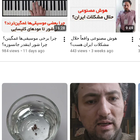
https://www.aparat.com/ghazanfarianj
16:28
9:49
مدیریت سفسطه‌ای: از دریچه 
هوش مصنوعی واقعاً حلال 
چرا برخی موسیقی‌ها غمگینن؟ 
ی
مشکلات ایران هست؟
چرا شور اینقدر جانسوزه؟
984 views
•
11 days ago
443 views
•
3 weeks ago