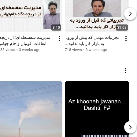
8:40
31:03
تجربیات مهمی که پیش از ورود 
به بازار کار باید بدانید...
اتفاقات  فوتبال و جام جهان
358 views
•
3 weeks ago
718 views
•
3 weeks ago