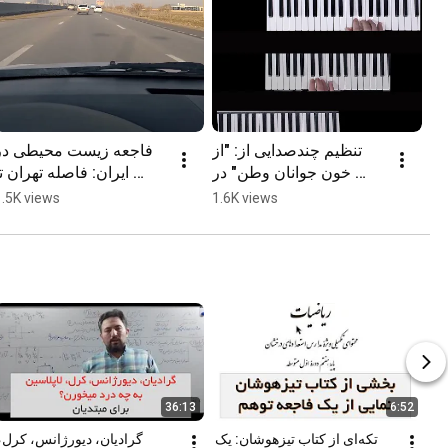
تنظیم چندصدایی از: "از 
فاجعه زیست محیطی در 
خون جوانان وطن" در 
ایران: فاصله تهران تا 
دشتی فادیز
قزوین
1.5K views
1.6K views
36:13
6:52
تکه‌ای از کتاب تیزهوشان: یک 