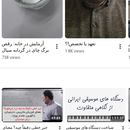
تعهد یا تخصص!؟
آزمایش در خانه: رقص 
برگ چای در گردابه سیال
1.8K views
738 views
49:49
1:11:37
گرادیان، دیورژانس، کرل، 
شناخت دستگاه های موسیقی 
جبر خطی دقیقاً چیه؟ معنای 