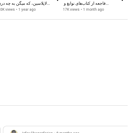
فاجعه از کتاب‌های نوابغ و 
نخبه‌ها...
میخورن؟!
20K views
•
1 year ago
17K views
•
1 month ago