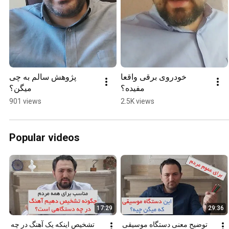
خودروی برقی واقعا 
پژوهش سالم به چی 
مفیده؟
میگن؟
901 views
2.5K views
Popular videos
17:29
29:36
توضیح معنی دستگاه موسیقی 
تشخیص اینکه یک آهنگ در چه 