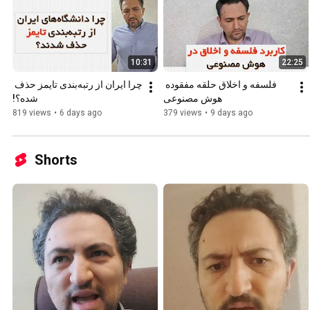
10:31
22:25
فلسفه و اخلاق حلقه مفقوده 
چرا ایران از رتبه‌بندی تایمز حذف 
هوش مصنوعی
شده؟!
819 views
•
6 days ago
379 views
•
9 days ago
Shorts