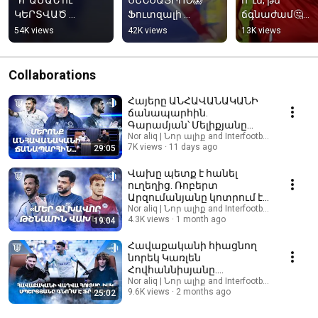
ԿԵՐՏՎԱԾ 
Ֆուտզալի 
ճգնաժամ🤔
ՊԱՏՄՈՒԹՅՈՒՆԸ|
Հայաստանի 
Interfootball-ի 
54K views
42K views
13K views
Հայաստանը 
հավաքականի 
հերթական 
հաղթեց 
առաջին 
տեսանյութը 
Չեխիային` 
հաղթանակը 
նոյեմբերի 14-ի
Collaborations
ապահովելով 
Եվրոյում` 
🔜🎥🇦🇲
տեղը փլեյ-
Ուկրաինայի 
Հայերը ԱՆՀԱՎԱՆԱԿԱՆԻ
ճանապարհին.
օֆֆում💣😍
նկատմամբ😍
Գարամյան՝ Մելիքյանը
պետք է մնա, Տուլիպան
Nor aliq | Նոր ալիք and Interfootball Armenia
7K views
11 days ago
29:05
հզոր է ու մերոնց ԲՈՄԲԵՐԸ
Վախը պետք է հանել
ուղեղից. Ռոբերտ
Արզումանյանը կոտրում է
հայ ֆուտբոլիստների
Nor aliq | Նոր ալիք and Interfootball Armenia
4.3K views
1 month ago
19:04
գլխավոր արդարացումը
Հավաքականի հիացնող
նորեկ Կառլեն
Հովհաննիսյանը.
Սպերցյանի շուրջ էլ
Nor aliq | Նոր ալիք and Interfootball Armenia
9.6K views
2 months ago
25:02
սենսացիոն տրանսֆեր է
հասունանում