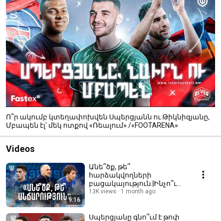
Ո՞ր ակումբ կտեղափոխվեն Սպերցյանն ու Թիկնիզյանը,
Մբապեն էլ՝ մեկ ոտքով «Ռեալում» /«FOOTARENA»
Videos
Անե՞ծք, թե՞
հարձակվողների
բացակայություն.|Ինչո՞ւ
ՀԱՅԱՍՏԱՆԻ
13K views
1 month ago
9:16
ՀԱՎԱՔԱԿԱՆԸ գոլ չի
խփում|Ի՞նչ անել
Սպերցյանը գնո՞ւմ է թոփ