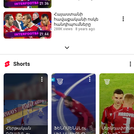
21:36
Հայաստանի
հավաքականի ոսկե
հանդիպումները
288K views
8 years ago
21:44
Shorts
Հերթական 
ՖԵՆՈՄԵՆԱԼ ու 
Սերնդափոխու
ԴՐԱՄԱՆ ու 
ՍԵՆՍԱՑԻՈՆ😱
ո՞ւն, թե՞ 