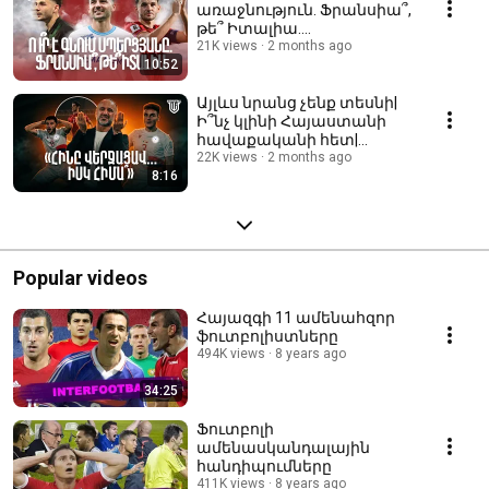
առաջնություն. Ֆրանսիա՞,
թե՞ Իտալիա.
աղմկահարույց
21K views
2 months ago
10:52
տրանսֆերի սպասումով
Այլևս նրանց չենք տեսնի|
Ի՞նչ կլինի Հայաստանի
հավաքականի հետ|
Փոխվում է ամեն ինչ
22K views
2 months ago
8:16
Popular videos
Հայազգի 11 ամենահզոր
ֆուտբոլիստները
494K views
8 years ago
34:25
Ֆուտբոլի
ամենասկանդալային
հանդիպումները
411K views
8 years ago